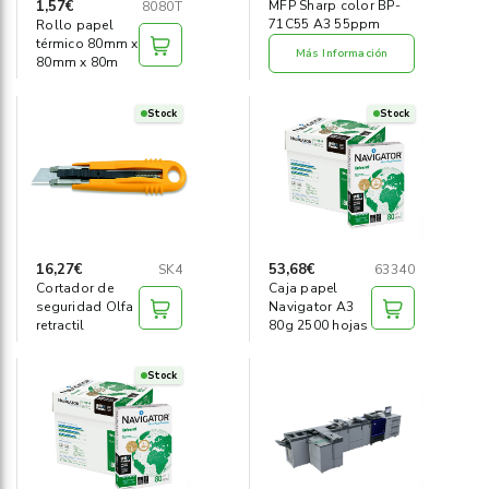
1,57€
MFP Sharp color BP-
8080T
71C55 A3 55ppm
Rollo papel
térmico 80mm x
Más Información
80mm x 80m
Stock
Stock
16,27€
53,68€
SK4
63340
Cortador de
Caja papel
seguridad Olfa
Navigator A3
retractil
80g 2500 hojas
Stock