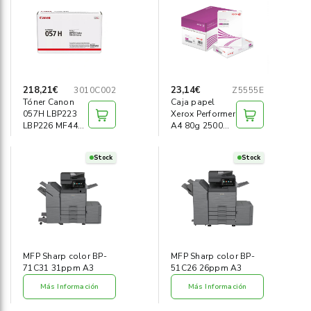
Informática
›
Mobiliario
›
Servicios generales
›
218,21€
23,14€
3010C002
Z5555E
Tóner Canon
Caja papel
057H LBP223
Xerox Performer
Seguridad
›
LBP226 MF443
A4 80g 2500
MF445 negro
hojas
Material Escolar
›
Stock
Stock
MFP Sharp color BP-
MFP Sharp color BP-
71C31 31ppm A3
51C26 26ppm A3
Más Información
Más Información