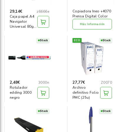
29,14€
Copiadora Ineo +4070
z6666e
Prensa Digital Color
Caja papel A4
Navigator
Más Información
Universal 80g
(2500h)
Stock
ECO
Stock
2,48€
27,77€
3000n
Z0070
Rotulador
Archivo
edding 3000
definitivo Folio
negro
PMC (25u)
Stock
Stock