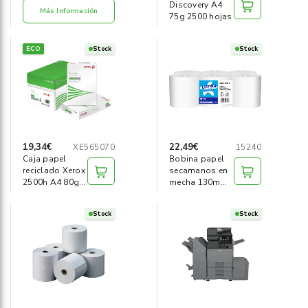
Discovery A4
Más Información
75g 2500 hojas
ECO
Stock
Stock
19,34€
22,49€
XE565070
15240
Caja papel
Bobina papel
reciclado Xerox
secamanos en
2500h A4 80g
mecha 130m
Iso70
(pack 6)
Stock
Stock