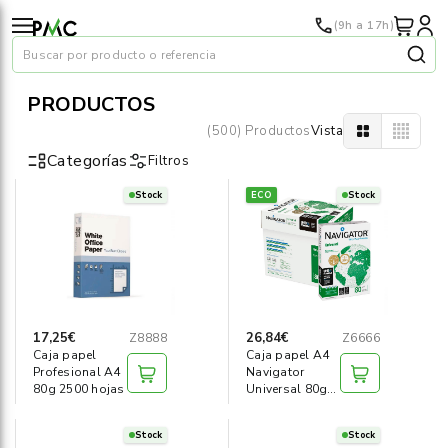
(9h a 17h)
Buscar por producto o referencia
PRODUCTOS
(500) Productos
Vista
Categorías
Filtros
Stock
ECO
Stock
Papel
›
Material oficina
›
Audiovisuales
›
17,25€
26,84€
Z8888
Z6666
Caja papel
Caja papel A4
Tinta y tóner
›
Profesional A4
Navigator
80g 2500 hojas
Universal 80g
2500 hojas
Impresoras
›
Stock
Stock