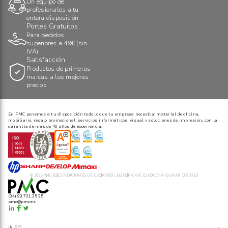
Un equipo de
profesionales a tu
entera disposición
Portes Gratuitos
Para pedidos
superiores a 49€ (sin
IVA)
Satisfacción
Productos de primeras
marcas a los mejores
precios
En PMC ponemos a tu disposición todo lo que tu empresa necesita: material de oficina,
mobiliario, regalo promocional, servicios informáticos, visual y soluciones de impresión, con la
garantía de más de 40 años de experiencia.
© 2025 PMC.ES
CONDICIONES DE USO
AVISO LEGAL
PRIVACIDAD
CONFIGURAR COOKIES
(34) 93 721 35 35
pmc@pmc.es