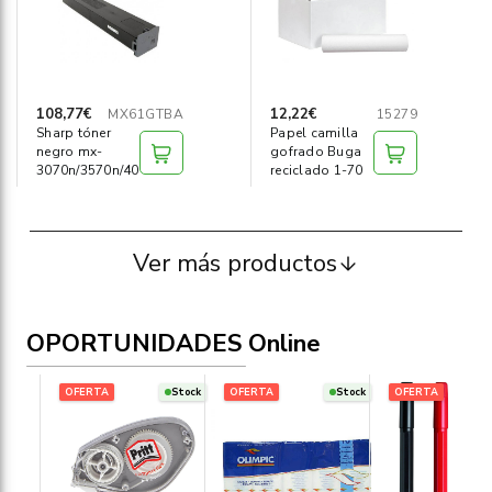
108,77€
12,22€
MX61GTBA
15279
Sharp tóner
Papel camilla
negro mx-
gofrado Buga
3070n/3570n/4070n
reciclado 1-70
Ver más productos
OPORTUNIDADES Online
OFERTA
Stock
OFERTA
Stock
OFERTA