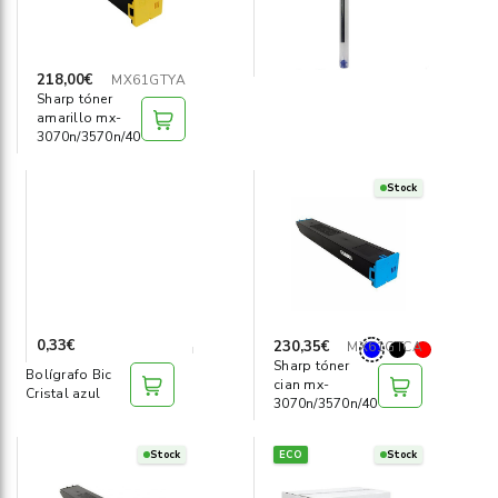
218,00€
MX61GTYA
Sharp tóner
amarillo mx-
3070n/3570n/4070n
Stock
0,33€
230,35€
MX61GTCA
Sharp tóner
Bolígrafo Bic
cian mx-
Cristal azul
3070n/3570n/4070n
Stock
ECO
Stock