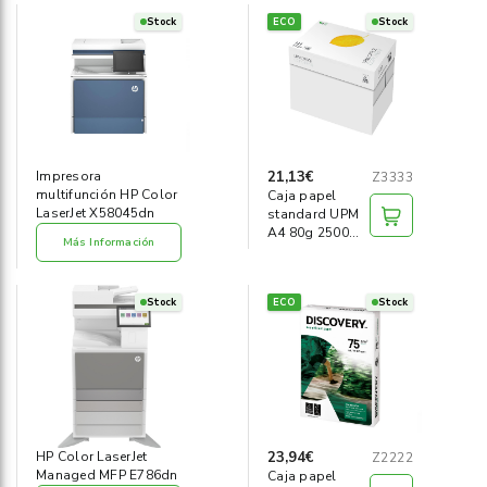
Stock
ECO
Stock
21,13€
Impresora
Z3333
multifunción HP Color
Caja papel
LaserJet X58045dn
standard UPM
A4 80g 2500
Más Información
hojas
Stock
ECO
Stock
23,94€
HP Color LaserJet
Z2222
Managed MFP E786dn
Caja papel