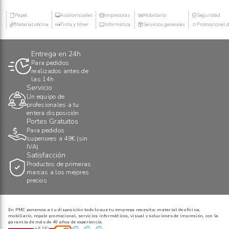
Papel
Audiovisuales
Impresoras
Mobiliario
Seguridad
Material oficina
Tinta y tóner
Informática
Servicios generales
Promociones d
Entrega en 24h
Para pedidos
realizados antes de
las 14h
Servicio
Un equipo de
profesionales a tu
entera disposición
Portes Gratuitos
Para pedidos
superiores a 49€ (sin
IVA)
Satisfacción
Productos de primeras
marcas a los mejores
precios
En PMC ponemos a tu disposición todo lo que tu empresa necesita: material de oficina,
mobiliario, regalo promocional, servicios informáticos, visual y soluciones de impresión, con la
garantía de más de 40 años de experiencia.