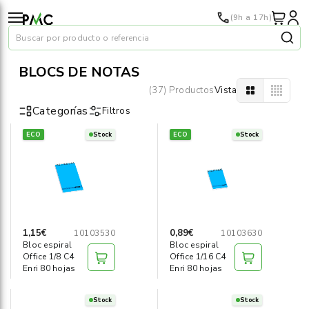
(9h a 17h)
Buscar por producto o referencia
BLOCS DE NOTAS
(37) Productos
Vista
Categorías
Filtros
ECO
Stock
ECO
Stock
Papel
›
Material oficina
›
Audiovisuales
›
1,15€
0,89€
10103530
10103630
Bloc espiral
Bloc espiral
Tinta y tóner
›
Office 1/8 C4
Office 1/16 C4
Enri 80 hojas
Enri 80 hojas
Impresoras
›
Stock
Stock