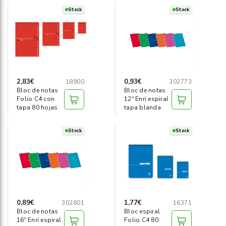
Stock
Stock
2,83€
0,93€
18900
302773
Bloc de notas
Bloc de notas
Folio C4 con
12º Enri espiral
tapa 80 hojas
tapa blanda
Stock
Stock
0,89€
1,77€
302801
16371
Bloc de notas
Bloc espiral
16º Enri espiral
Folio C4 80