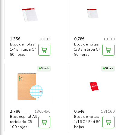
Informática
›
Mobiliario
›
Servicios generales
›
1,35€
0,78€
18133
18130
Bloc de notas
Bloc de notas
1/4 sin tapa C4
1/8 sin tapa C4
Seguridad
›
80 hojas
80 hojas
Material Escolar
›
Stock
Stock
2,78€
0,64€
1300456
181160
Bloc espiral A5
Bloc de notas
reciclado C5
1/16 C4 Enri 80
100 hojas
hojas