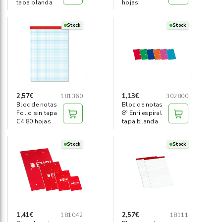
tapa blanda
hojas
Stock
Stock
2,57€
1,13€
181360
302800
Bloc de notas
Bloc de notas
Folio sin tapa
8º Enri espiral
C4 80 hojas
tapa blanda
Stock
Stock
1,41€
2,57€
181042
18111