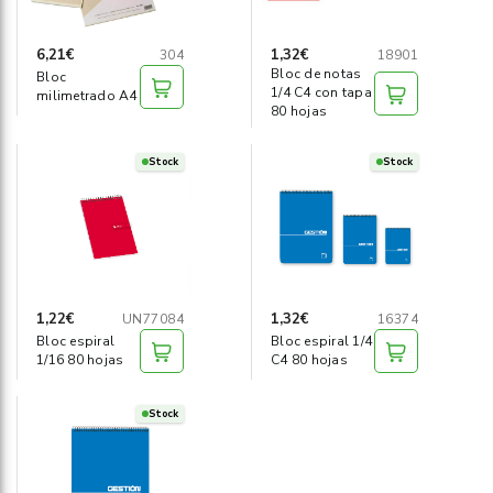
6,21€
1,32€
304
18901
Bloc de notas
Bloc
1/4 C4 con tapa
milimetrado A4
80 hojas
Stock
Stock
1,22€
1,32€
UN77084
16374
Bloc espiral
Bloc espiral 1/4
1/16 80 hojas
C4 80 hojas
Stock