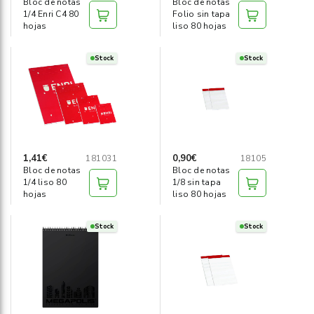
Bloc de notas
Bloc de notas
1/4 Enri C4 80
Folio sin tapa
hojas
liso 80 hojas
Stock
Stock
1,41€
0,90€
181031
18105
Bloc de notas
Bloc de notas
1/4 liso 80
1/8 sin tapa
hojas
liso 80 hojas
Stock
Stock