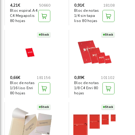
4,21€
0,91€
50660
18108
Bloc espiral A4
Bloc de notas
C4 Megapolis
1/4 sin tapa
80 hojas
liso 80 hojas
Stock
Stock
0,66€
0,89€
181156
101102
Bloc de notas
Bloc de notas
1/16 liso Enri
1/8 C4 Enri 80
80 hojas
hojas
Stock
Stock