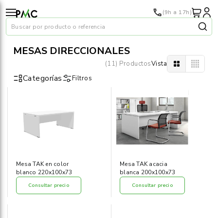
(9h a 17h)
Buscar por producto o referencia
MESAS DIRECCIONALES
(11) Productos
Vista
Categorías
Filtros
Papel
›
Material oficina
›
Audiovisuales
›
Mesa TAK en color
Mesa TAK acacia
blanco 220x100x73
blanca 200x100x73
Tinta y tóner
›
Consultar precio
Consultar precio
Impresoras
›