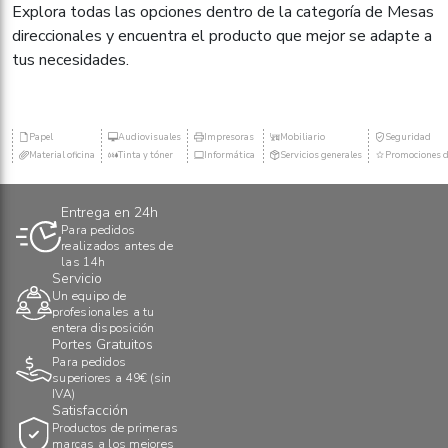
Explora todas las opciones dentro de la categoría de Mesas
direccionales y encuentra el producto que mejor se adapte a
tus necesidades.
Papel
Audiovisuales
Impresoras
Mobiliario
Seguridad
Material oficina
Tinta y tóner
Informática
Servicios generales
Promociones d
Entrega en 24h
Para pedidos
realizados antes de
las 14h
Servicio
Un equipo de
profesionales a tu
entera disposición
Portes Gratuitos
Para pedidos
superiores a 49€ (sin
IVA)
Satisfacción
Productos de primeras
marcas a los mejores