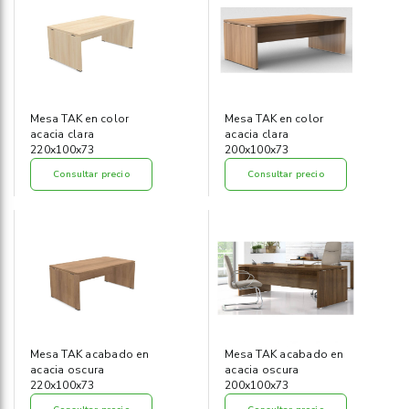
Informática
›
Mobiliario
›
Servicios generales
›
Mesa TAK en color
Mesa TAK en color
acacia clara
acacia clara
220x100x73
200x100x73
Seguridad
›
Consultar precio
Consultar precio
Material Escolar
›
Mesa TAK acabado en
Mesa TAK acabado en
acacia oscura
acacia oscura
220x100x73
200x100x73