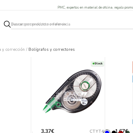
PMC, expertos en material de oficina, regalo promo
a y corrección
/
Bolígrafos y correctores
Stock
3,37€
1,67€
CTYT4