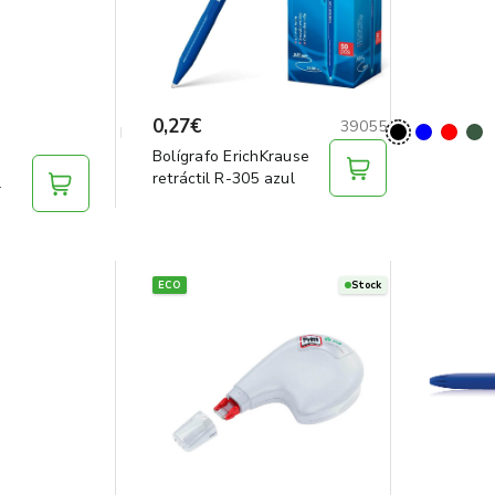
0,27€
39055
Bolígrafo ErichKrause
retráctil R-305 azul
l
ECO
Stock