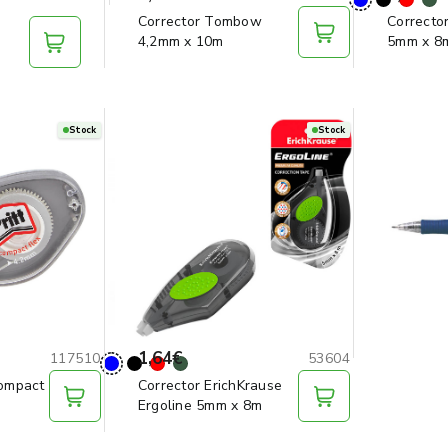
Corrector Tombow
Corrector
l
4,2mm x 10m
5mm x 8
Stock
Stock
1,64€
117510
53604
Compact
Corrector ErichKrause
Ergoline 5mm x 8m