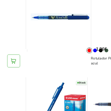
1,96€
l
Rotulador Pi
azul
Stock