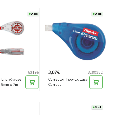
Stock
Stock
3,07€
53195
8290352
r ErichKrause
Corrector Tipp-Ex Easy
d 5mm x 7m
Correct
Stock