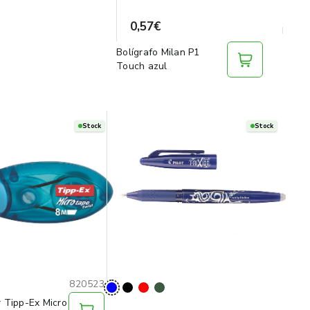
0,57€
Bolígrafo Milan P1
Touch azul
Stock
Stock
820523
r Tipp-Ex Micro