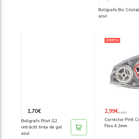
Bolígrafo Bic Crista
azul
OFERTA
1,70€
2,99€
3,99€
Corrector Pritt 
Bolígrafo Pilot G2
Flex 4,2mm
retráctil tinta de gel
azul