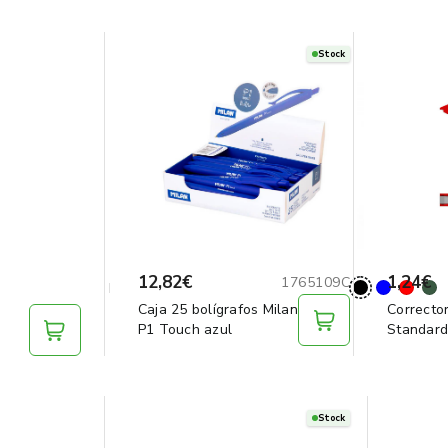
Stock
12,82€
1,24€
1765109C
Caja 25 bolígrafos Milan
Correcto
l
P1 Touch azul
Standar
Stock