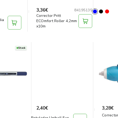
3,36€
84195135
Corrector Pritt
dia
ECOmfort Roller 4,2mm
x10m
Stock
2,40€
3,28€
Correcto
Rotulador Uniball Eye