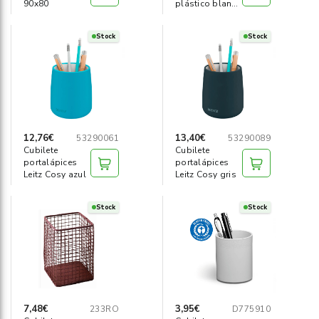
90x80
plástico blanco
magnet
Stock
Stock
12,76€
13,40€
53290061
53290089
Cubilete
Cubilete
portalápices
portalápices
Leitz Cosy azul
Leitz Cosy gris
Stock
Stock
7,48€
3,95€
233RO
D775910