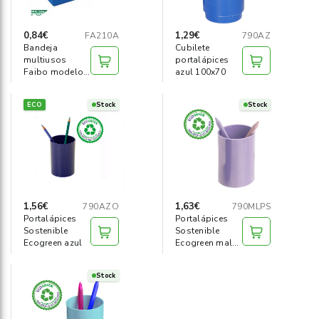
0,84€
1,29€
FA210A
790AZ
Bandeja
Cubilete
multiusos
portalápices
Faibo modelo
azul 100x70
210 azul
ECO
Stock
Stock
1,56€
1,63€
790AZO
790MLPS
Portalápices
Portalápices
Sostenible
Sostenible
Ecogreen azul
Ecogreen malva
pastel
Stock