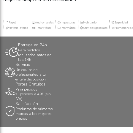
Papel
Audiovisuales
Impresoras
Mobiliario
Seguridad
Material oficina
Tinta y tóner
Informática
Servicios generales
Promociones d
Entrega en 24h
Para pedidos
realizados antes de
las 14h
Servicio
Un equipo de
profesionales a tu
entera disposición
Portes Gratuitos
Para pedidos
superiores a 49€ (sin
IVA)
Satisfacción
Productos de primeras
marcas a los mejores
precios