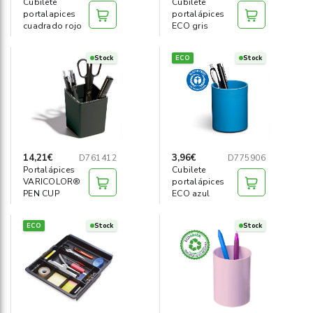
Cubilete
Cubilete
portalapices
portalápices
cuadrado rojo
ECO gris
Stock
ECO
Stock
14,21€
3,96€
D761412
D775906
Portalápices
Cubilete
VARICOLOR®
portalápices
PEN CUP
ECO azul
ECO
Stock
Stock