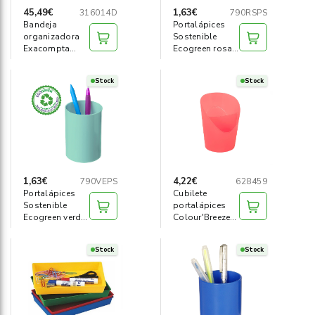
45,49€
1,63€
316014D
790RSPS
Bandeja
Portalápices
organizadora
Sostenible
Exacompta
Ecogreen rosa
Drawinsert p/
pastel
cajón
Stock
Stock
1,63€
4,22€
790VEPS
628459
Portalápices
Cubilete
Sostenible
portalápices
Ecogreen verde
Colour'Breeze
pastel
coral
Stock
Stock