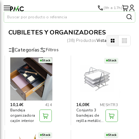
(9h a 17h)
Buscar por producto o referencia
CUBILETES Y ORGANIZADORES
(38) Productos
Vista
Categorías
Filtros
Stock
Stock
Papel
›
Material oficina
›
Audiovisuales
›
10,14€
16,08€
414
MESHTR3
Bandeja
Conjunto 3
Tinta y tóner
›
organizadora
bandejas de
cajón interior
rejilla metálica
gris
Impresoras
›
Stock
Stock