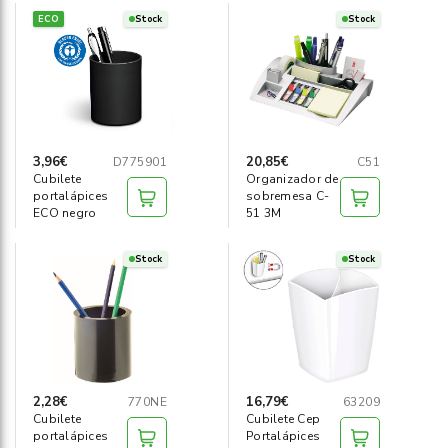
ECO
Stock
Stock
3,96€
20,85€
D775901
C51
Cubilete
Organizador de
portalápices
sobremesa C-
ECO negro
51 3M
Stock
Stock
2,28€
16,79€
770NE
63209
Cubilete
Cubilete Cep
portalápices
Portalápices