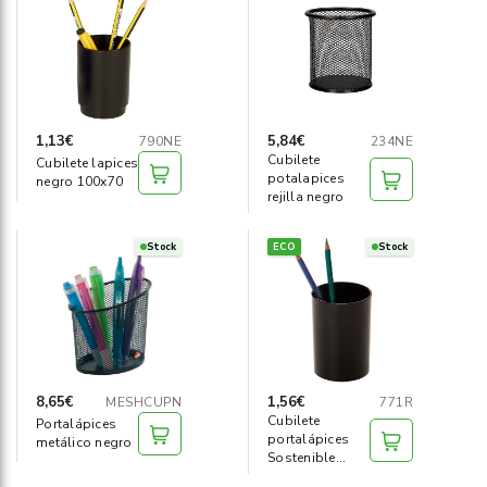
Informática
›
Mobiliario
›
Servicios generales
›
1,13€
5,84€
790NE
234NE
Cubilete
Cubilete lapices
potalapices
Seguridad
negro 100x70
›
rejilla negro
Material Escolar
›
Stock
ECO
Stock
8,65€
1,56€
MESHCUPN
771R
Cubilete
Portalápices
portalápices
metálico negro
Sostenible
Ecogreen negro