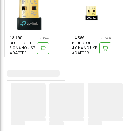
Informática
›
Mobiliario
›
Servicios generales
›
18,19€
14,56€
UB5A
UB4A
BLUETOOTH
BLUETOOTH
5.0 NANO USB
4.0 NANO USB
Seguridad
›
ADAPTER
ADAPTER
WRLS
WRLS NANO
SIZE USB
Material Escolar
›