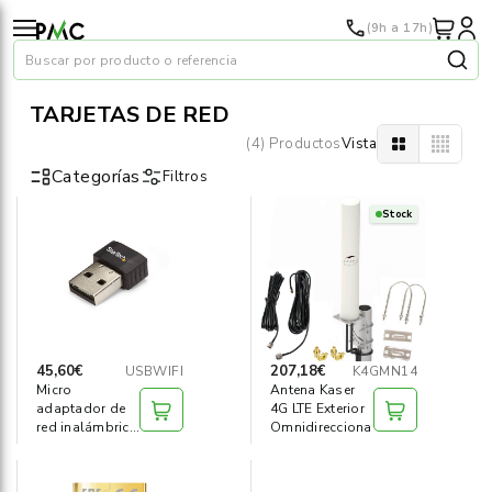
(9h a 17h)
Buscar por producto o referencia
TARJETAS DE RED
(4) Productos
Vista
Categorías
Filtros
Stock
Papel
›
Material oficina
›
Audiovisuales
›
45,60€
207,18€
USBWIFI
K4GMN14
Micro
Antena Kaser
Tinta y tóner
›
adaptador de
4G LTE Exterior
red inalámbrica
Omnidireccional
WIFI USB
Impresoras
›