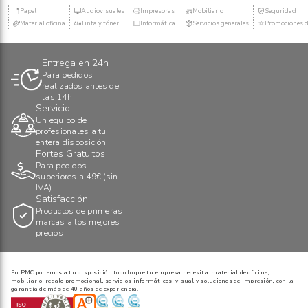
Papel
Audiovisuales
Impresoras
Mobiliario
Seguridad
Material oficina
Tinta y tóner
Informática
Servicios generales
Promociones d
Entrega en 24h
Para pedidos
realizados antes de
las 14h
Servicio
Un equipo de
profesionales a tu
entera disposición
Portes Gratuitos
Para pedidos
superiores a 49€ (sin
IVA)
Satisfacción
Productos de primeras
marcas a los mejores
precios
En PMC ponemos a tu disposición todo lo que tu empresa necesita: material de oficina,
mobiliario, regalo promocional, servicios informáticos, visual y soluciones de impresión, con la
garantía de más de 40 años de experiencia.