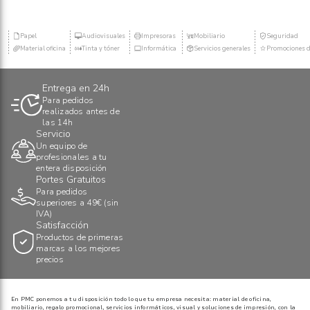
Papel
Audiovisuales
Impresoras
Mobiliario
Seguridad
Material oficina
Tinta y tóner
Informática
Servicios generales
Promociones d
Entrega en 24h
Para pedidos
realizados antes de
las 14h
Servicio
Un equipo de
profesionales a tu
entera disposición
Portes Gratuitos
Para pedidos
superiores a 49€ (sin
IVA)
Satisfacción
Productos de primeras
marcas a los mejores
precios
En PMC ponemos a tu disposición todo lo que tu empresa necesita: material de oficina,
mobiliario, regalo promocional, servicios informáticos, visual y soluciones de impresión, con la