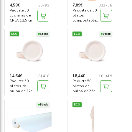
4,59€
7,89€
36793
B33738
Paquete 50
Paquete de 50
cucharas de
platos
CPLA 12,5 cm
compostables
22cm
ECO
Stock
ECO
Stock
14,64€
18,44€
101418
101419
Paquete 50
Paquete 50
platos de
platos de
pulpa de 22cm
pulpa de 26cm
Ø
Ø
Stock
ECO