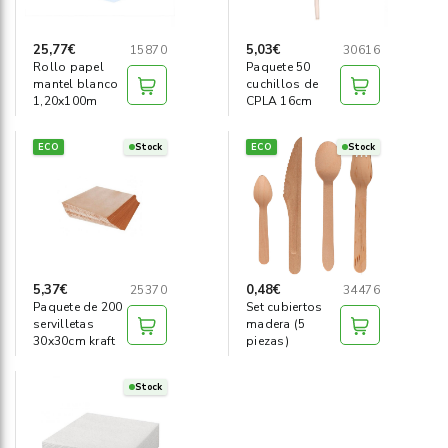
25,77€
5,03€
15870
30616
Rollo papel
Paquete 50
mantel blanco
cuchillos de
1,20x100m
CPLA 16cm
ECO
Stock
ECO
Stock
5,37€
0,48€
25370
34476
Paquete de 200
Set cubiertos
servilletas
madera (5
30x30cm kraft
piezas)
Stock