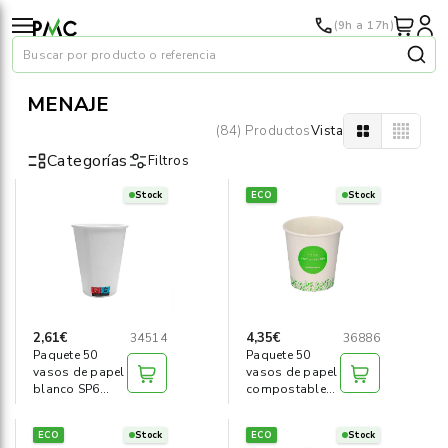
(9h a 17h)
Buscar por producto o referencia
MENAJE
(84) Productos
Vista
Categorías
Filtros
Stock
ECO
Stock
Papel
›
Material oficina
›
Audiovisuales
›
2,61€
4,35€
34514
36886
Paquete 50
Paquete 50
Tinta y tóner
›
vasos de papel
vasos de papel
blanco SP6
compostable
-190ml
SP6 -190ml-
Impresoras
›
ECO
Stock
ECO
Stock