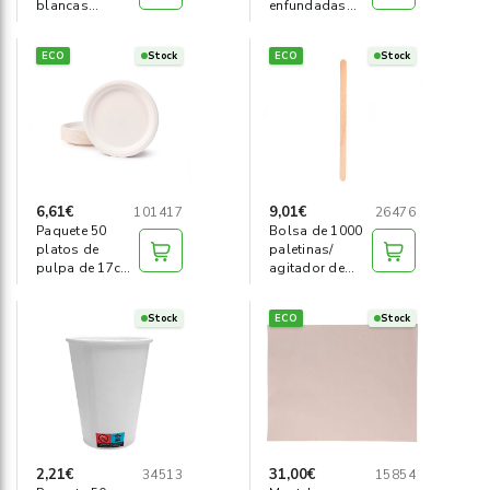
blancas
enfundadas
21x17cm
madera 11cm
Zigzag Buga
ECO
Stock
ECO
Stock
6,61€
9,01€
101417
26476
Paquete 50
Bolsa de 1000
platos de
paletinas/
pulpa de 17cm
agitador de
Ø
madera 14cm
Stock
ECO
Stock
2,21€
31,00€
34513
15854