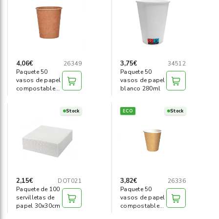
Informática
›
Mobiliario
›
Servicios generales
›
4,06€
3,75€
26349
34512
Paquete 50
Paquete 50
vasos de papel
vasos de papel
Seguridad
›
compostable
blanco 280ml
280ml SP9
Material Escolar
›
Stock
ECO
Stock
2,15€
3,82€
DOT021
26336
Paquete de 100
Paquete 50
servilletas de
vasos de papel
papel 30x30cm
compostable
125ml