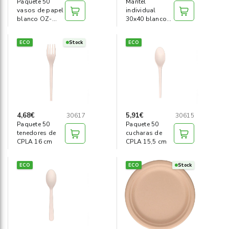
Paquete 50
Mantel
vasos de papel
individual
blanco OZ-
30x40 blanco
125ml
reciclado
(1000u)
ECO
Stock
ECO
4,68€
5,91€
30617
30615
Paquete 50
Paquete 50
tenedores de
cucharas de
CPLA 16 cm
CPLA 15,5 cm
ECO
ECO
Stock