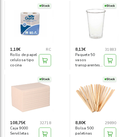
Stock
Stock
1,18€
8,13€
RC
31883
Rollo de papel
Paquete 50
celulosa tipo
vasos
cocina
transparentes
de PLA 200ml
Stock
Stock
108,75€
8,80€
32718
29890
Caja 9000
Bolsa 500
Servilletas
paletinas