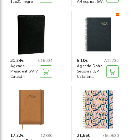
15x21 negro
A4 espiral S/V
H Catalán
31,24€
5,10€
016604
A12735
Agenda
Agenda Dohe
President S/V V
Segovia D/P
Catalán
Catalán
210x270mm
140x200mm
negra
17,22€
21,86€
12880
7600620