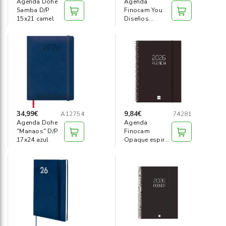
Agenda Dohe
Agenda
Samba D/P
Finocam You
15x21 camel
Diseños
D/P"hojas"Castellano
34,99€
9,84€
A12754
74281
Agenda Dohe
Agenda
"Manaos" D/P
Finocam
17x24 azul
Opaque espiral
S/V V Cat
155x215mm