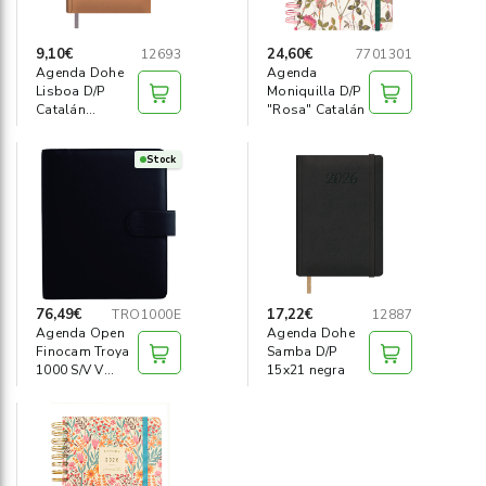
9,10€
24,60€
12693
7701301
Agenda Dohe
Agenda
Lisboa D/P
Moniquilla D/P
Catalán
"Rosa" Catalán
14x20cm camel
Stock
76,49€
17,22€
TRO1000E
12887
Agenda Open
Agenda Dohe
Finocam Troya
Samba D/P
1000 S/V V
15x21 negra
Castellano