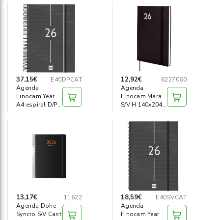
155x215
37,15€
12,92€
E40DPCAT
6227060
Agenda
Agenda
Finocam Year
Finocam Mara
A4 espiral D/P
S/V H 140x204
Catalán
negro Cast
13,17€
18,59€
11622
E40SVCAT
Agenda Dohe
Agenda
Syncro S/V Cast
Finocam Year