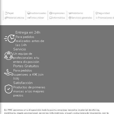
Papel
Audiovisuales
Impresoras
Mobiliario
Seguridad
Material oficina
Tinta y tóner
Informática
Servicios generales
Promociones d
Entrega en 24h
Para pedidos
realizados antes de
las 14h
Servicio
Un equipo de
profesionales a tu
entera disposición
Portes Gratuitos
Para pedidos
superiores a 49€ (sin
IVA)
Satisfacción
Productos de primeras
marcas a los mejores
precios
En PMC ponemos a tu disposición todo lo que tu empresa necesita: material de oficina,
mobiliario, regalo promocional, servicios informáticos, visual y soluciones de impresión, con la