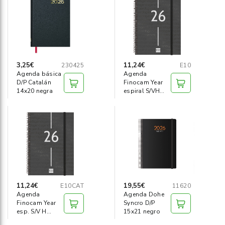
Informática
›
Mobiliario
›
Servicios generales
›
3,25€
11,24€
230425
E10
Agenda básica
Agenda
D/P Catalán
Finocam Year
Seguridad
›
14x20 negra
espiral S/VH
Cast 155x215
Material Escolar
›
11,24€
19,55€
E10CAT
11620
Agenda
Agenda Dohe
Finocam Year
Syncro D/P
esp. S/V H
15x21 negro
Catalán