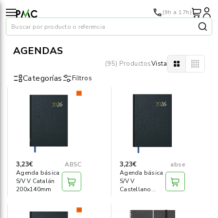
(9h a 17h)
Buscar por producto o referencia
AGENDAS
(95) Productos
Vista
Categorías
Filtros
Papel
›
Material oficina
›
Audiovisuales
›
3,23€
3,23€
ABSC
abse
Agenda básica
Agenda básica
Tinta y tóner
›
S/V V Catalán
S/V V
200x140mm
Castellano
200x140mm
Impresoras
›