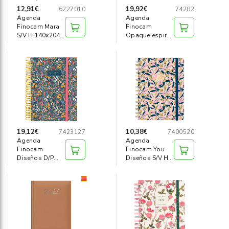
12,91€
19,92€
6227010
74282
Agenda
Agenda
Finocam Mara
Finocam
S/V H 140x204
Opaque espiral
azul Cast
S/V H A4 Cat
negra
19,12€
10,38€
7423127
7400520
Agenda
Agenda
Finocam
Finocam You
Diseños D/P
Diseños S/V H
"Flora"
"Hojas"
Castellano
Catalán