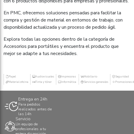
con 6 productos disponibles para empresas y profesionales.
En PMC, ofrecemos soluciones pensadas para facilitar la
compra y gestión de material en entornos de trabajo, con
disponibilidad actualizada y un proceso de pedido ágil.
Explora todas las opciones dentro de la categoría de
Accesorios para portátiles y encuentra el producto que
mejor se adapte a tus necesidades.
Papel
Audiovisuales
Impresoras
Mobiliario
Seguridad
Material oficina
Tinta y tóner
Informática
Servicios generales
Promociones d
Entrega en 24h
Para pedidos
realizados antes de
las 14h
Servicio
Un equipo de
profesionales a tu
entera disposición