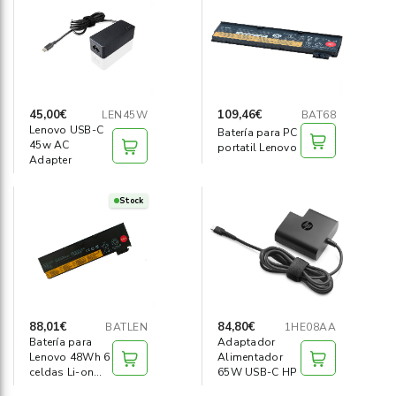
Informática
›
Mobiliario
›
Servicios generales
›
45,00€
109,46€
LEN45W
BAT68
Lenovo USB-C
Batería para PC
45w AC
Seguridad
portatil Lenovo
›
Adapter
Material Escolar
›
Stock
88,01€
84,80€
BATLEN
1HE08AA
Batería para
Adaptador
Lenovo 48Wh 6
Alimentador
celdas Li-on
65W USB-C HP
10.8v