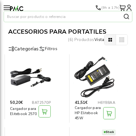
(9h a 17h)
Buscar por producto o referencia
ACCESORIOS PARA PORTÁTILES
(6) Productos
Vista
Categorías
Filtros
Papel
›
Material oficina
›
Audiovisuales
›
50,20€
41,51€
BAT2570P
H6Y88AA
Cargador para
Cargador para
Tinta y tóner
›
HP Elitebook
Elitebook 2570
45W
Impresoras
›
Stock