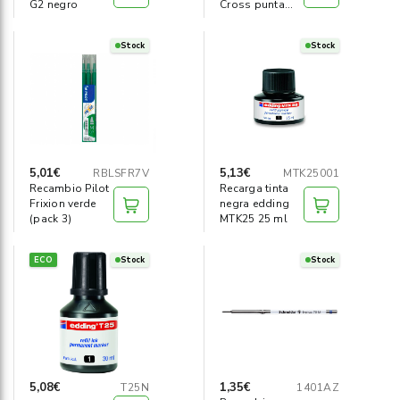
G2 negro
Cross punta
media azul
Stock
Stock
5,01€
5,13€
RBLSFR7V
MTK25001
Recambio Pilot
Recarga tinta
Frixion verde
negra edding
(pack 3)
MTK25 25 ml
ECO
Stock
Stock
5,08€
1,35€
T25N
1401AZ