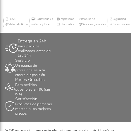
Papel
Audiovisuales
Impresoras
Mobiliario
Seguridad
Material oficina
Tinta y tóner
Informática
Servicios generales
Promociones d
Entrega en 24h
Para pedidos
realizados antes de
las 14h
Servicio
Un equipo de
profesionales a tu
entera disposición
Portes Gratuitos
Para pedidos
superiores a 49€ (sin
IVA)
Satisfacción
Productos de primeras
marcas a los mejores
precios
En PMC ponemos a tu disposición todo lo que tu empresa necesita: material de oficina,