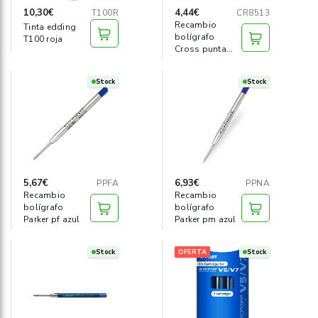
10,30€
4,44€
T100R
CR8513
Recambio
Tinta edding
bolígrafo
T100 roja
Cross punta
media negro
Stock
Stock
5,67€
6,93€
PPFA
PPNA
Recambio
Recambio
bolígrafo
bolígrafo
Parker pf azul
Parker pm azul
Stock
OFERTA
Stock