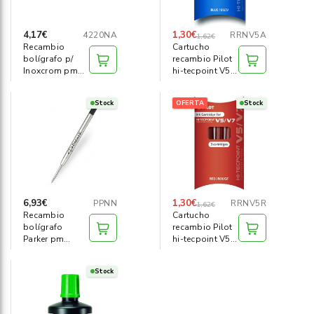
4,17€
1,30€
4220NA
RRNV5A
1,62€
Recambio
Cartucho
bolígrafo p/
recambio Pilot
Inoxcrom pm
hi-tecpoint V5
azul
azul pack 3
Stock
OFERTA
Stock
6,93€
1,30€
PPNN
RRNV5R
1,62€
Recambio
Cartucho
bolígrafo
recambio Pilot
Parker pm
hi-tecpoint V5
negro
rojo pack3
Stock