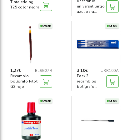
Recambio
Tinta edding
universal largo
T25 color negra
azul para
3021R
Stock
Stock
1,27€
3,10€
BLSG27R
URR100A
Recambio
Pack 3
bolígrafo Pilot
recambios
G2 rojo
bolígrafo
Uniball
borrable azul
Stock
Stock