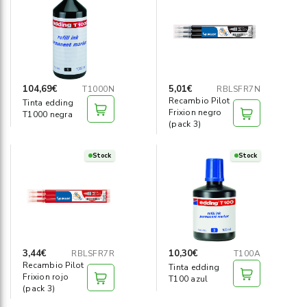
Informática
›
Mobiliario
›
Servicios generales
›
104,69€
5,01€
T1000N
RBLSFR7N
Recambio Pilot
Tinta edding
Frixion negro
Seguridad
T1000 negra
›
(pack 3)
Material Escolar
›
Stock
Stock
3,44€
10,30€
RBLSFR7R
T100A
Recambio Pilot
Tinta edding
Frixion rojo
T100 azul
(pack 3)