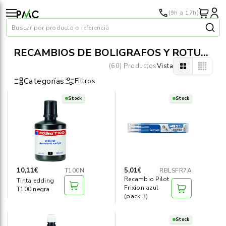
(9h a 17h)
Buscar por producto o referencia
RECAMBIOS DE BOLÍGRAFOS Y ROTULADORES
(60) Productos
Vista
Categorías
Filtros
Stock
Stock
Papel
›
Material oficina
›
Audiovisuales
›
10,11€
5,01€
T100N
RBLSFR7A
Recambio Pilot
Tinta edding
Tinta y tóner
›
Frixion azul
T100 negra
(pack 3)
Impresoras
›
Stock