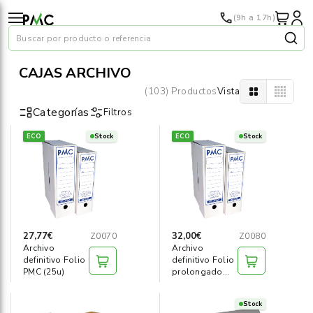
(9h a 17h)
Buscar por producto o referencia
CAJAS ARCHIVO
(103) Productos
Vista
Categorías
Filtros
ECO
Stock
ECO
Stock
Papel
›
Material oficina
›
Audiovisuales
›
27,77€
32,00€
Z0070
Z0080
Archivo
Archivo
Tinta y tóner
›
definitivo Folio
definitivo Folio
PMC (25u)
prolongado
PMC (25u)
Impresoras
›
Stock