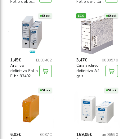
Folio doble
Folio sencilla
fondo
387x255mm
387x255x200mm
Stock
ECO
Stock
1,45€
3,47€
EL83402
0080570
Archivo
Caja archivo
definitivo Folio
definitivo A4
Elba 83402
gris
Stock
Stock
6,02€
169,05€
6037C
un96550