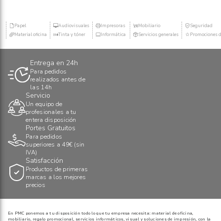
Papel
Audiovisuales
Impresoras
Mobiliario
Seguridad
Material oficina
Tinta y tóner
Informática
Servicios generales
Promociones d
Entrega en 24h
Para pedidos
realizados antes de
las 14h
Servicio
Un equipo de
profesionales a tu
entera disposición
Portes Gratuitos
Para pedidos
superiores a 49€ (sin
IVA)
Satisfacción
Productos de primeras
marcas a los mejores
precios
En PMC ponemos a tu disposición todo lo que tu empresa necesita: material de oficina,
mobiliario, regalo promocional, servicios informáticos, visual y soluciones de impresión, con la