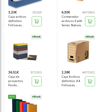
3,33€
6,93€
00265
4470601
Caja archivo
Contenedor
definitivo
archivos Earth
Fellowes
Series Natura
100mm A4
Fellowes
Azul
Stock
Stock
36,51€
2,38€
972003
4470301
Caja de
Caja Archivo
proyectos
definitivo A4
Pardo
Fellowes
350x245x200
(150mm)
azul
ECO
Stock