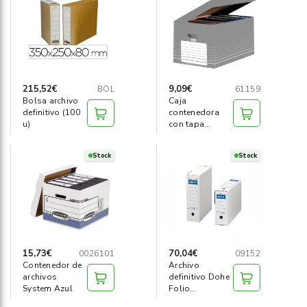
Informática
›
Mobiliario
›
Servicios generales
›
215,52€
9,09€
BOL
61159
Bolsa archivo
Caja
definitivo (100
contenedora
Seguridad
›
u)
con tapa
integrada
automontable
Material Escolar
›
Stock
Stock
15,73€
70,04€
0026101
09152
Contenedor de
Archivo
archivos
definitivo Dohe
System Azul
Folio
prolongado