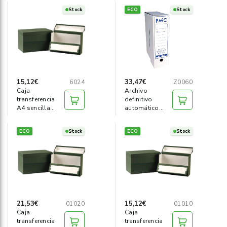
(50u)
Stock
ECO
Stock
15,12€
33,47€
6024
Z0060
Caja
Archivo
transferencia
definitivo
A4 sencilla
automático
verde
Folio PMC (20u)
ECO
Stock
ECO
Stock
21,53€
15,12€
01020
01010
Caja
Caja
transferencia
transferencia