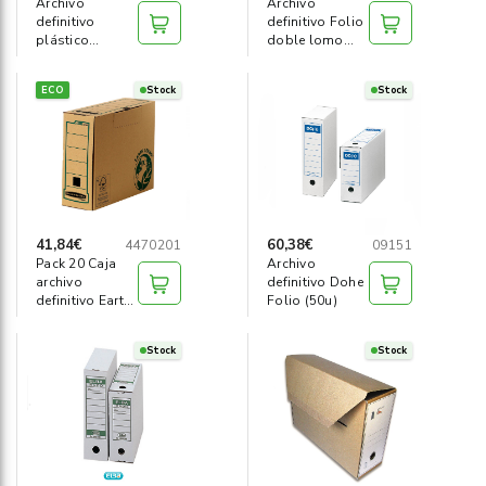
Archivo
Archivo
definitivo
definitivo Folio
plástico
doble lomo
ministerial
(50u)
ECO
Stock
Stock
41,84€
60,38€
4470201
09151
Pack 20 Caja
Archivo
archivo
definitivo Dohe
definitivo Earth
Folio (50u)
Series A4
Stock
Stock