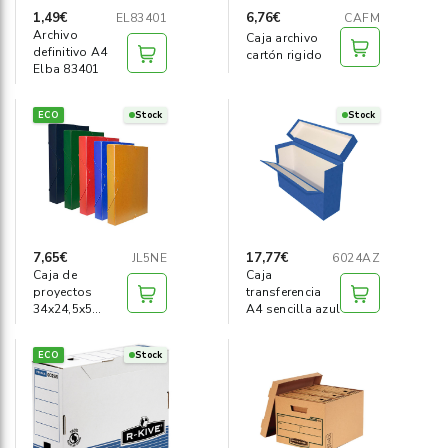
1,49€
6,76€
EL83401
CAFM
Archivo
Caja archivo
definitivo A4
cartón rigido
Elba 83401
ECO
Stock
Stock
7,65€
17,77€
JL5NE
6024AZ
Caja de
Caja
proyectos
transferencia
34x24,5x5
A4 sencilla azul
negra
ECO
Stock