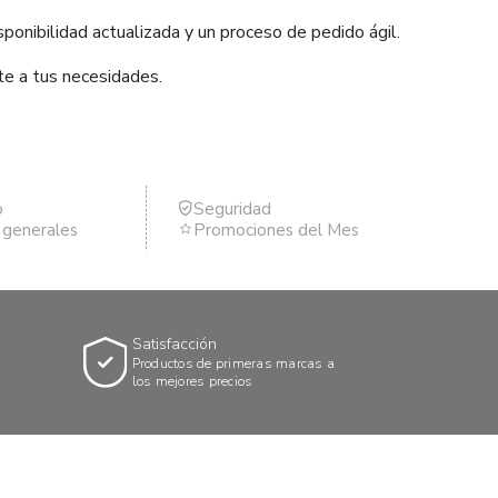
ponibilidad actualizada y un proceso de pedido ágil.
te a tus necesidades.
o
Seguridad
s generales
Promociones del Mes
Satisfacción
Productos de primeras marcas a
los mejores precios