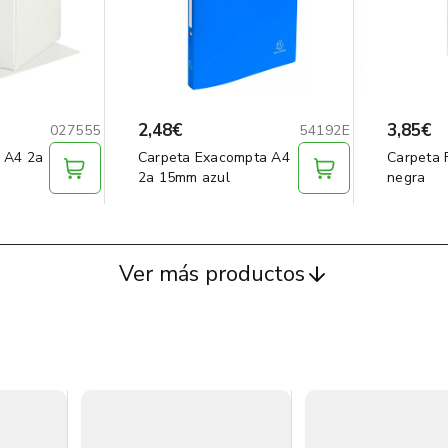
2,48€
3,85€
027555
54192E
 A4 2a
Carpeta Exacompta A4
Carpeta 
2a 15mm azul
negra
Ver más productos