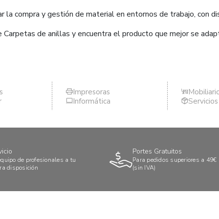
 la compra y gestión de material en entornos de trabajo, con dis
e Carpetas de anillas y encuentra el producto que mejor se adap
s
Impresoras
Mobiliari
r
Informática
Servicio
vicio
Portes Gratuitos
quipo de profesionales a tu
Para pedidos superiores a 49€
ra disposición
(sin IVA)