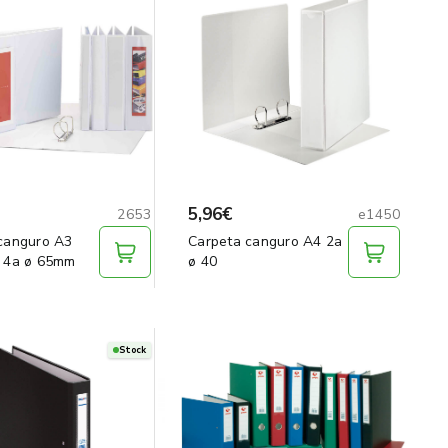
5,96€
2653
e1450
canguro A3
Carpeta canguro A4 2a
 4a ø 65mm
ø 40
Stock