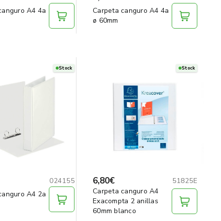
canguro A4 4a
Carpeta canguro A4 4a
ø 60mm
Stock
Stock
6,80€
024155
51825E
Carpeta canguro A4
canguro A4 2a
Exacompta 2 anillas
60mm blanco