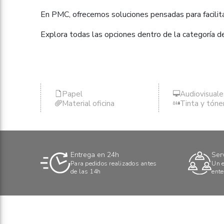
En PMC, ofrecemos soluciones pensadas para facilitar
Explora todas las opciones dentro de la categoría d
Papel
Audiovisuale
Material oficina
Tinta y tóne
Entrega en 24h
Ser
Para pedidos realizados antes
Un e
de las 14h
ente