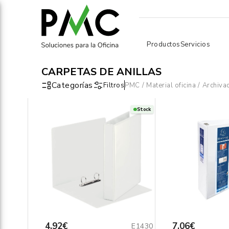
Productos
Servicios
CARPETAS DE ANILLAS
Categorías
Filtros
PMC
/
Material oficina
/
Archiva
Stock
4,92€
7,06€
E1430