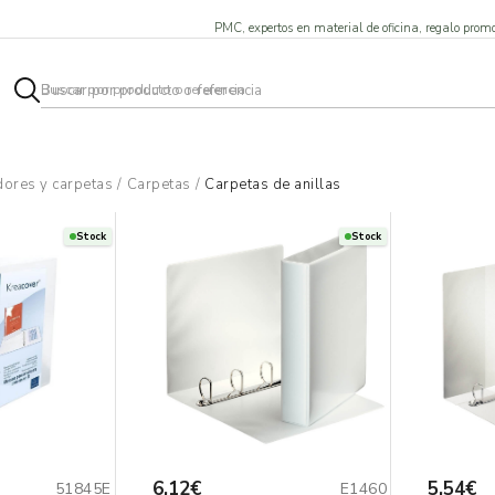
PMC, expertos en material de oficina, regalo promo
dores y carpetas
/
Carpetas
/
Carpetas de anillas
Stock
Stock
6,12€
5,54€
51845E
E1460