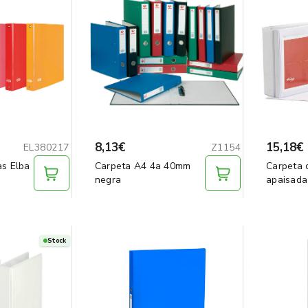
8,13€
15,18€
EL380217
Z1154
as Elba
Carpeta A4 4a 40mm
Carpeta 
negra
apaisada
Stock