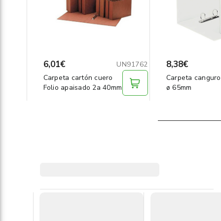
6,01€
8,38€
UN91762
Carpeta cartón cuero
Carpeta canguro
Folio apaisado 2a 40mm
ø 65mm