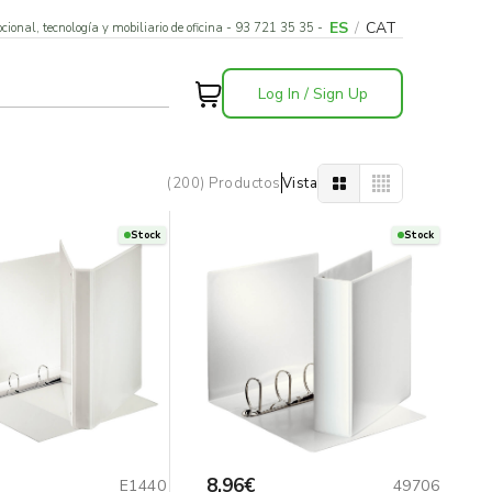
ES
/
CAT
cional, tecnología y mobiliario de oficina - 93 721 35 35 -
Log In / Sign Up
(200) Productos
Vista
Stock
Stock
8,96€
E1440
49706