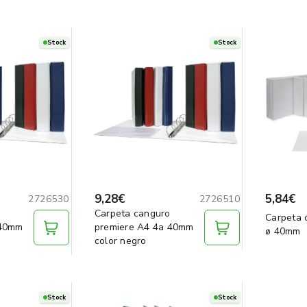
Stock
Stock
9,28€
5,84€
2726530
2726510
Carpeta canguro
Carpeta 
 40mm
premiere A4 4a 40mm
ø 40mm
color negro
Stock
Stock