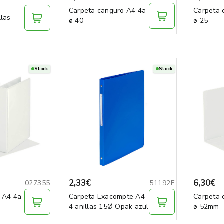
Carpeta canguro A4 4a
Carpeta 
llas
ø 40
ø 25
Stock
Stock
2,33€
6,30€
027355
51192E
 A4 4a
Carpeta Exacompte A4
Carpeta 
4 anillas 15Ø Opak azul
ø 52mm