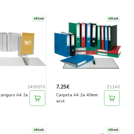
Stock
Stock
7,25€
2405570
Z1140
canguro A4 2a
Carpeta A4 2a 40mm
azul
Stock
Stock