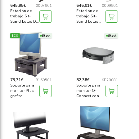
645,95€
646,01€
0007901
0009901
Estación de
Estación de
trabajo Sit-
trabajo Sit-
Stand Lotus DX
Stand Lotus
Negro
blanca
ECO
Stock
Stock
73,31€
82,38€
9169501
KF20081
Soporte para
Soporte para
monitor Plus
monitor Q-
grafito
Connect con
cajón