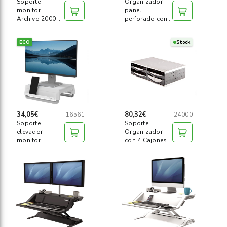
Soporte
Organizador
monitor
panel
Archivo 2000 2
perforado con
cajones
accesorios gris
ECO
Stock
34,05€
80,32€
16561
24000
Soporte
Soporte
elevador
Organizador
monitor
con 4 Cajones
recicable Breyta
blanco