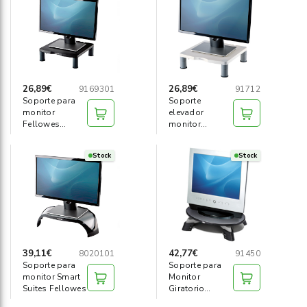
Informática
›
Mobiliario
›
Servicios generales
›
26,89€
26,89€
9169301
91712
Soporte para
Soporte
monitor
elevador
Seguridad
›
Fellowes
monitor
estándar
Fellowes
grafito
estándar
Material Escolar
›
Stock
Stock
platino
39,11€
42,77€
8020101
91450
Soporte para
Soporte para
monitor Smart
Monitor
Suites Fellowes
Giratorio
Fellowes