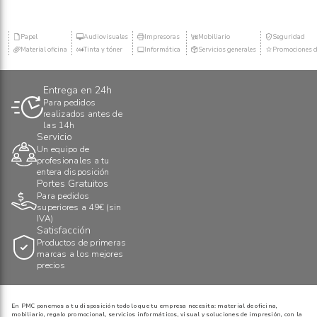
Papel
Audiovisuales
Impresoras
Mobiliario
Seguridad
Material oficina
Tinta y tóner
Informática
Servicios generales
Promociones d
Entrega en 24h
Para pedidos
realizados antes de
las 14h
Servicio
Un equipo de
profesionales a tu
entera disposición
Portes Gratuitos
Para pedidos
superiores a 49€ (sin
IVA)
Satisfacción
Productos de primeras
marcas a los mejores
precios
En PMC ponemos a tu disposición todo lo que tu empresa necesita: material de oficina,
mobiliario, regalo promocional, servicios informáticos, visual y soluciones de impresión, con la