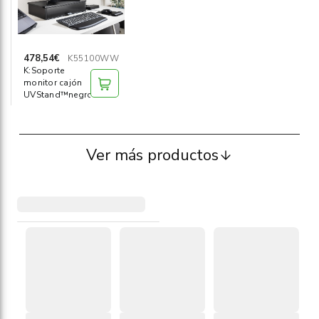
478,54€
K55100WW
K:Soporte
monitor cajón
UVStand™negro
Ver más productos