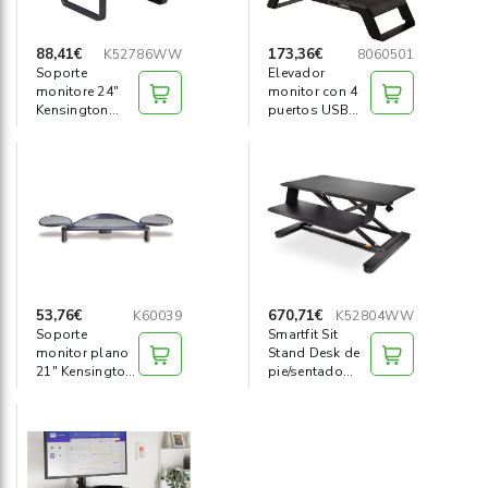
88,41€
173,36€
K52786WW
8060501
Soporte
Elevador
monitore 24"
monitor con 4
Kensington
puertos USB
SmartFit Plus
Hana
53,76€
670,71€
K60039
K52804WW
Soporte
Smartfit Sit
monitor plano
Stand Desk de
21" Kensington
pie/sentado
SmartFit
negro