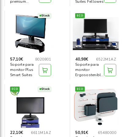
premium
Suites Fellowes
Fellowes
Blanco
Stock
ECO
57,10€
40,98€
8020801
6522M1AZ
Soporte para
Soporte para
monitor Plus
monitor
Smart Suites
Ergosostenible
Archivo 2000
ECO
Stock
ECO
22,10€
50,91€
6611M1AZ
65480000