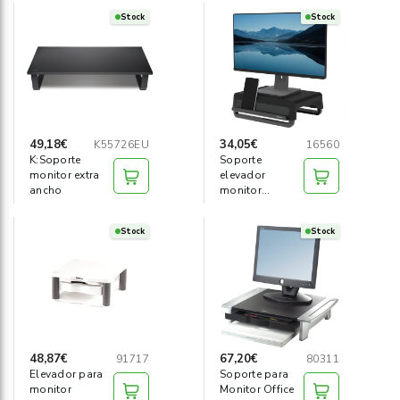
Stock
Stock
49,18€
34,05€
K55726EU
16560
K:Soporte
Soporte
monitor extra
elevador
ancho
monitor
recicable Breyta
negro
Stock
Stock
48,87€
67,20€
91717
80311
Elevador para
Soporte para
monitor
Monitor Office