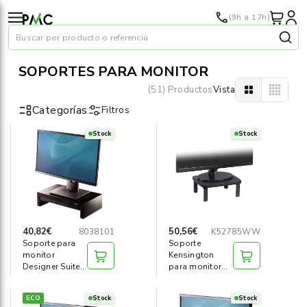
(9h a 17h)
Buscar por producto o referencia
SOPORTES PARA MONITOR
(51) Productos
Vista
Categorías
Filtros
Stock
Stock
Papel
›
Material oficina
›
Audiovisuales
›
40,82€
50,56€
8038101
K52785WW
Soporte para
Soporte
Tinta y tóner
›
monitor
Kensington
Designer Suites
para monitor
Fellowes
Smarfit negro
Impresoras
›
ECO
Stock
Stock