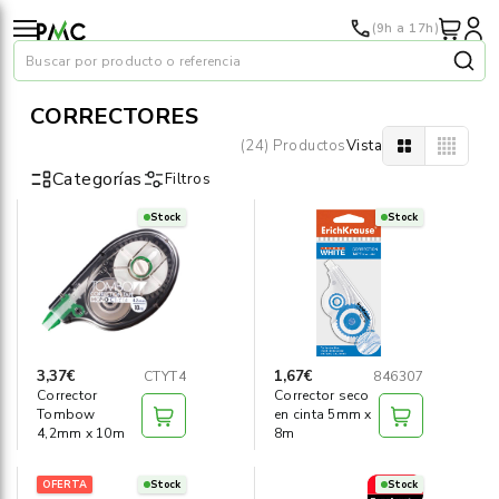
(9h a 17h)
Buscar por producto o referencia
CORRECTORES
(24) Productos
Vista
Categorías
Filtros
Stock
Stock
Papel
›
Material oficina
›
Audiovisuales
›
3,37€
1,67€
CTYT4
846307
Corrector
Corrector seco
Tinta y tóner
›
Tombow
en cinta 5mm x
4,2mm x 10m
8m
Impresoras
›
OFERTA
Stock
Stock