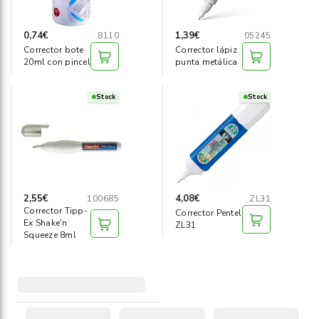
0,74€
1,39€
8110
05245
Corrector bote
Corrector lápiz
20ml con pincel
punta metálica
Stock
Stock
2,55€
4,08€
100685
ZL31
Corrector Tipp-
Corrector Pentel
Ex Shake'n
ZL31
Squeeze 8ml