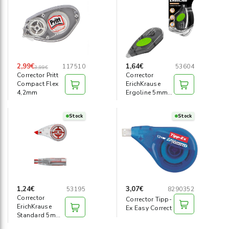
Informática
›
Mobiliario
›
Servicios generales
›
2,99€
1,64€
117510
53604
3,99€
Corrector Pritt
Corrector
Compact Flex
ErichKrause
Seguridad
›
4,2mm
Ergoline 5mm x
8m
Material Escolar
›
Stock
Stock
1,24€
3,07€
53195
8290352
Corrector
Corrector Tipp-
ErichKrause
Ex Easy Correct
Standard 5mm
x 7m