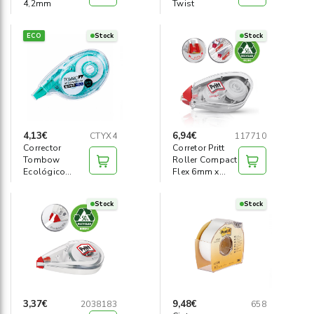
4,2mm
Twist
ECO
Stock
Stock
4,13€
6,94€
CTYX4
117710
Corrector
Corretor Pritt
Tombow
Roller Compact
Ecológico
Flex 6mm x
4,2mm x 16m
10m
Stock
Stock
3,37€
9,48€
2038183
658