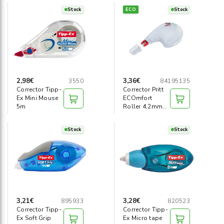
Stock
ECO
Stock
2,98€
3,36€
3550
84195135
Corrector Tipp-
Corrector Pritt
Ex Mini Mouse
ECOmfort
5m
Roller 4,2mm
x10m
Stock
Stock
3,21€
3,28€
895933
820523
Corrector Tipp-
Corrector Tipp-
Ex Soft Grip
Ex Micro tape