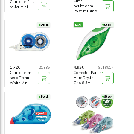
Cinta
Corrector Pritt
ocultadora
roller mini
Post-it 18m x
25mm - 6
lineas
Stock
ECO
Stock
1,72€
4,93€
21885
S018914
Corrector en
Corrector Paper
seco Techno
Mate Dryline
White Mini
Grip 8,5m
4,2mm x 5m
Stock
Stock