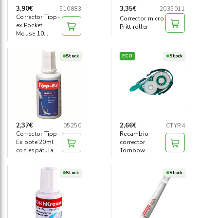
3,90€
3,35€
510883
2035011
Corrector Tipp-
Corrector micro
ex Pocket
Pritt roller
Mouse 10
metros
Stock
ECO
Stock
2,37€
2,66€
05250
CTYR4
Corrector Tipp-
Recambio
Ex bote 20ml
corrector
con espátula
Tombow
Ecológico
4,2mm x 16m
Stock
Stock