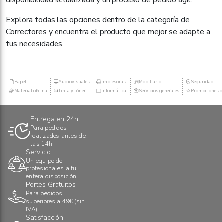
disponibilidad actualizada y un proceso de pedido ágil.
Explora todas las opciones dentro de la categoría de
Correctores y encuentra el producto que mejor se adapte a
tus necesidades.
Papel
Audiovisuales
Impresoras
Mobiliario
Seguridad
Material oficina
Tinta y tóner
Informática
Servicios generales
Promociones d
Entrega en 24h
Para pedidos
realizados antes de
las 14h
Servicio
Un equipo de
profesionales a tu
entera disposición
Portes Gratuitos
Para pedidos
superiores a 49€ (sin
IVA)
Satisfacción