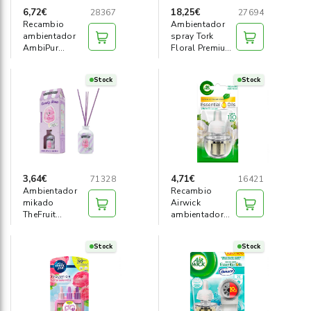
6,72€
18,25€
28367
27694
Recambio
Ambientador
ambientador
spray Tork
AmbiPur
Floral Premium
3Volution
75ml
Tatami
Stock
Stock
3,64€
4,71€
71328
16421
Ambientador
Recambio
mikado
Airwick
TheFruit
ambientador
Company
white bouquet
Algodón
Stock
Stock
azucar