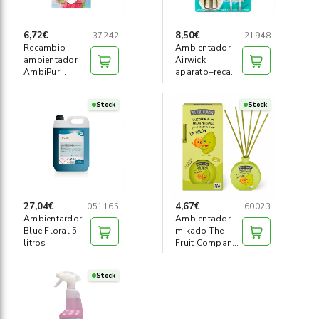
6,72€
8,50€
37242
21948
Recambio
Ambientador
ambientador
Airwick
AmbiPur
aparato+recambio
3Volution
nenuco
Flores eleg
Stock
Stock
27,04€
4,67€
051165
60023
Ambientardor
Ambientador
Blue Floral 5
mikado The
litros
Fruit Company
melón
Stock