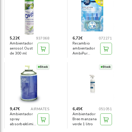
Informática
›
Mobiliario
›
Servicios generales
›
5,22€
6,72€
937068
072271
Ambientador
Recambio
aerosol Oust
ambientador
Seguridad
›
de 300 ml
AmbiPur
3volution Aire
limpio
Material Escolar
›
Stock
Stock
9,47€
6,45€
AIRMATES
051051
Ambientador
Ambientador
spray
Bree manzana
absorbe/elimina
verde 1 litro
malos olores