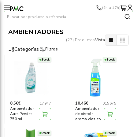
(9h a 17h)
Buscar por producto o referencia
AMBIENTADORES
(27) Productos
Vista
Categorías
Filtros
Stock
Stock
Papel
›
Material oficina
›
Audiovisuales
›
8,56€
10,46€
17947
015675
Ambientador
Ambientador
Tinta y tóner
›
Aura Persist
de pistola
750 ml
aroma clasico
750ml
Impresoras
›
Stock
Stock