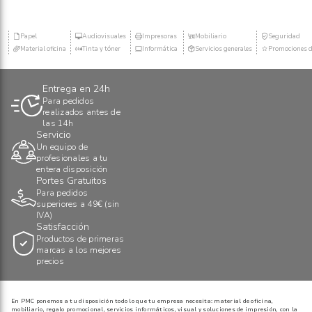
Papel
Audiovisuales
Impresoras
Mobiliario
Seguridad
Material oficina
Tinta y tóner
Informática
Servicios generales
Promociones d
Entrega en 24h
Para pedidos
realizados antes de
las 14h
Servicio
Un equipo de
profesionales a tu
entera disposición
Portes Gratuitos
Para pedidos
superiores a 49€ (sin
IVA)
Satisfacción
Productos de primeras
marcas a los mejores
precios
En PMC ponemos a tu disposición todo lo que tu empresa necesita: material de oficina,
mobiliario, regalo promocional, servicios informáticos, visual y soluciones de impresión, con la