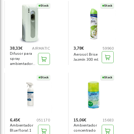
Stock
Stock
38,33€
3,78€
AIRMATIC
59960
Difusor para
Aerosol Brise
spray
Jazmín 300 ml
ambientador
automático
Stock
Stock
6,45€
15,06€
051170
15683
Ambientador
Ambientador
Blue floral 1
concentrado