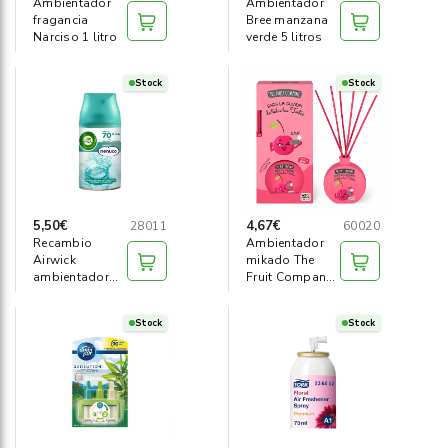
Ambientador
Ambientador
fragancia
Bree manzana
Narciso 1 litro
verde 5 litros
Stock
Stock
5,50€
4,67€
28011
60020
Recambio
Ambientador
Airwick
mikado The
ambientador
Fruit Company
fresh matic
cereza
250ml
Stock
Stock