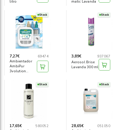
litro
matic Lavanda
Stock
Stock
7,27€
3,89€
69474
937067
Ambientador
Aerosol Brise
AmbiPur
Lavanda 300 ml
3volution
aparato+recambio
Stock
Stock
17,65€
28,65€
580052
051050