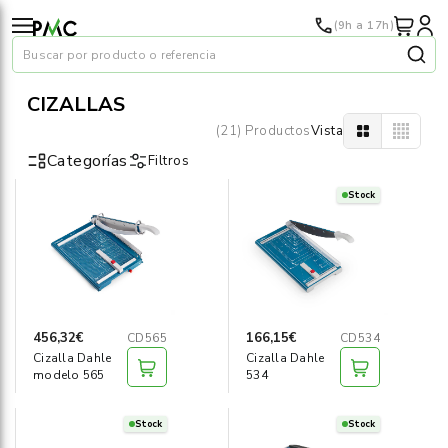
(9h a 17h)
Buscar por producto o referencia
CIZALLAS
(21) Productos
Vista
Categorías
Filtros
Stock
Papel
›
Material oficina
›
Audiovisuales
›
456,32€
166,15€
CD565
CD534
Cizalla Dahle
Cizalla Dahle
Tinta y tóner
›
modelo 565
534
Impresoras
›
Stock
Stock