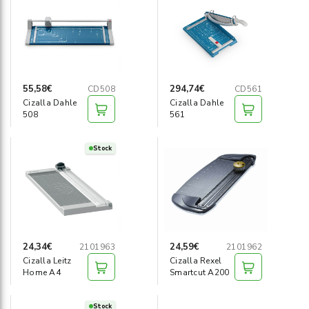
55,58€
294,74€
CD508
CD561
Cizalla Dahle
Cizalla Dahle
508
561
Stock
24,34€
24,59€
2101963
2101962
Cizalla Leitz
Cizalla Rexel
Home A4
Smartcut A200
Stock