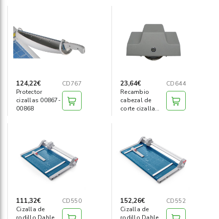
124,22€
23,64€
CD767
CD644
Protector
Recambio
cizallas 00867-
cabezal de
00868
corte cizalla
550, 552,554
111,32€
152,26€
CD550
CD552
Cizalla de
Cizalla de
rodillo Dahle
rodillo Dahle