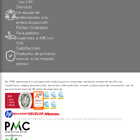
las 14h
Servicio
Un equipo de
profesionales a tu
entera disposición
Portes Gratuitos
Para pedidos
superiores a 49€ (sin
IVA)
Satisfacción
Productos de primeras
marcas a los mejores
precios
En PMC ponemos a tu disposición todo lo que tu empresa necesita: material de oficina,
mobiliario, regalo promocional, servicios informáticos, visual y soluciones de impresión, con la
garantía de más de 40 años de experiencia.
© 2025 PMC.ES
CONDICIONES DE USO
AVISO LEGAL
PRIVACIDAD
CONFIGURAR COOKIES
(34) 93 721 35 35
pmc@pmc.es