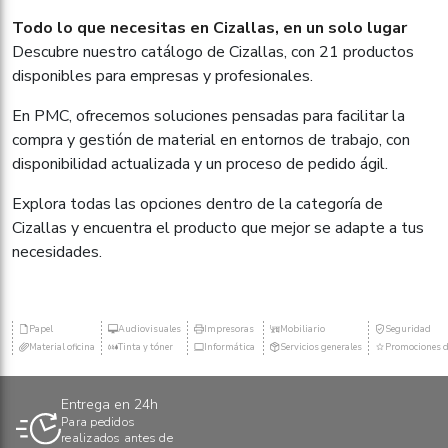
Todo lo que necesitas en Cizallas, en un solo lugar
Descubre nuestro catálogo de Cizallas, con 21 productos
disponibles para empresas y profesionales.
En PMC, ofrecemos soluciones pensadas para facilitar la
compra y gestión de material en entornos de trabajo, con
disponibilidad actualizada y un proceso de pedido ágil.
Explora todas las opciones dentro de la categoría de
Cizallas y encuentra el producto que mejor se adapte a tus
necesidades.
Papel
Audiovisuales
Impresoras
Mobiliario
Seguridad
Material oficina
Tinta y tóner
Informática
Servicios generales
Promociones d
Entrega en 24h
Para pedidos
realizados antes de