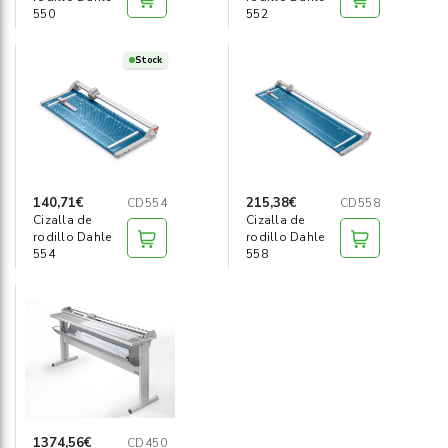
550
552
Stock
140,71€
215,38€
CD554
CD558
Cizalla de
Cizalla de
rodillo Dahle
rodillo Dahle
554
558
1374,56€
CD450