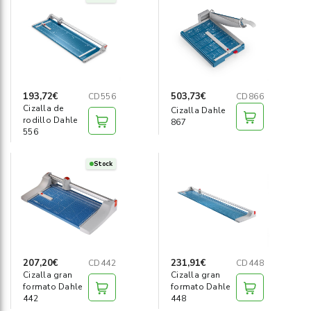
193,72€
503,73€
CD556
CD866
Cizalla de
Cizalla Dahle
rodillo Dahle
867
556
Stock
207,20€
231,91€
CD442
CD448
Cizalla gran
Cizalla gran
formato Dahle
formato Dahle
442
448