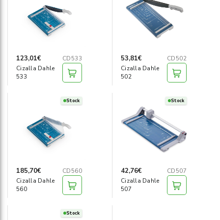
Informática
›
Mobiliario
›
Servicios generales
123,01€
53,81€
CD533
CD502
›
Cizalla Dahle
Cizalla Dahle
533
502
Seguridad
›
Stock
Stock
Material Escolar
›
185,70€
42,76€
CD560
CD507
Cizalla Dahle
Cizalla Dahle
560
507
Stock