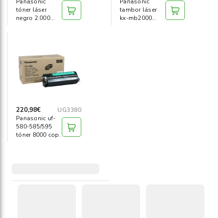
Panasonic
Panasonic
tóner láser
tambor láser
negro 2.000
kx-mb2000
páginas
6.000 pag
220,98€
UG3380
Panasonic uf-
580-585/595
tóner 8000 cop.