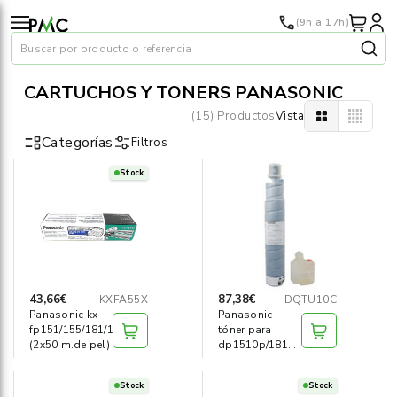
(9h a 17h)
Buscar por producto o referencia
CARTUCHOS Y TONERS PANASONIC
(15) Productos
Vista
Categorías
Filtros
Stock
Papel
›
Material oficina
›
Audiovisuales
›
43,66€
87,38€
KXFA55X
DQTU10C
Panasonic kx-
Panasonic
Tinta y tóner
›
fp151/155/181/185/195
tóner para
(2x50 m.de pel)
dp1510p/1810p/201+bote
resid.
Impresoras
›
Stock
Stock