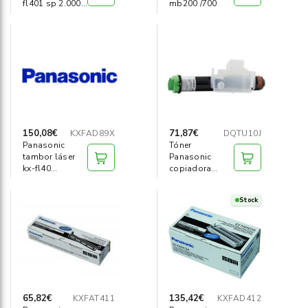
fl401 sp 2.000
mb200 /700
páginas
150,08€
71,87€
KXFAD89X
DQTU10J
Panasonic
Tóner
tambor láser
Panasonic
kx-fl40
copiadora
1(10.000 pag)
dp1820/1520
Stock
65,82€
135,42€
KXFAT411
KXFAD412