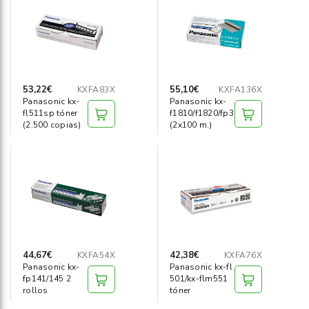
Informática
›
Mobiliario
›
Servicios generales
›
53,22€
55,10€
KXFA83X
KXFA136X
Panasonic kx-
Panasonic kx-
fl511sp tóner
f1810/f1820/fp300/fm330
Seguridad
›
(2.500 copias)
(2x100 m.)
Material Escolar
›
44,67€
42,38€
KXFA54X
KXFA76X
Panasonic kx-
Panasonic kx-fl
fp141/145 2
501/kx-flm551
rollos
tóner