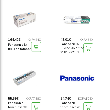
164,42€
45,01€
KXFA84X
KXFA52X
Panasonic kx-
Panasonic kx-
fp205/ 207/ 215/
fl511sp tambor
218/fc-225..2
rollos
55,59€
54,74€
KXFAT88X
KXFAT92X
Panasonic
Panasonic
tóner láser fk-
tóner láser kx-