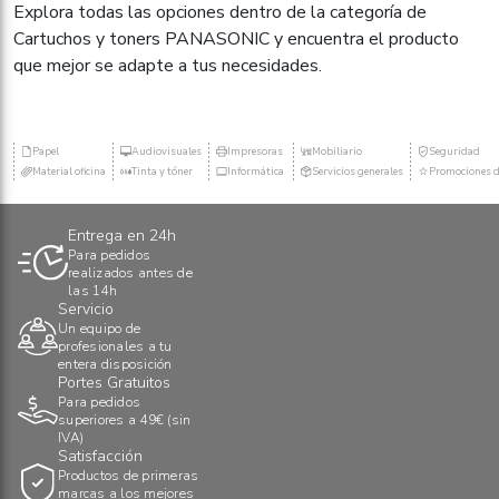
Explora todas las opciones dentro de la categoría de
Cartuchos y toners PANASONIC y encuentra el producto
que mejor se adapte a tus necesidades.
Papel
Audiovisuales
Impresoras
Mobiliario
Seguridad
Material oficina
Tinta y tóner
Informática
Servicios generales
Promociones d
Entrega en 24h
Para pedidos
realizados antes de
las 14h
Servicio
Un equipo de
profesionales a tu
entera disposición
Portes Gratuitos
Para pedidos
superiores a 49€ (sin
IVA)
Satisfacción
Productos de primeras
marcas a los mejores