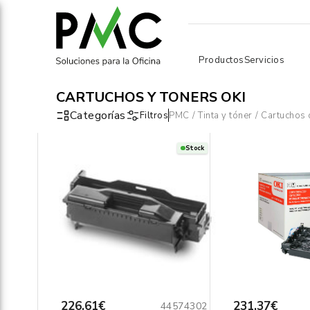
Productos
Servicios
CARTUCHOS Y TONERS OKI
Categorías
Filtros
PMC
/
Tinta y tóner
/
Cartuchos 
Stock
226,61€
231,37€
44574302