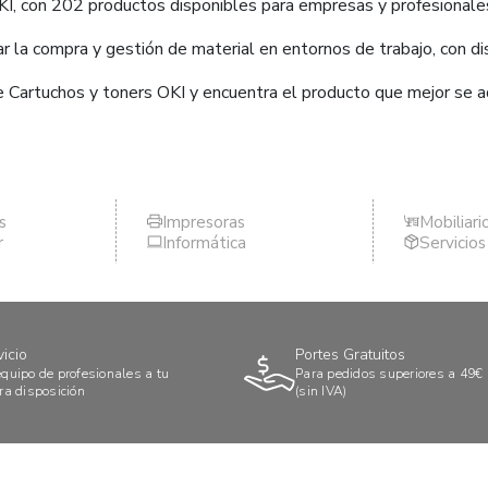
I, con 202 productos disponibles para empresas y profesionale
 la compra y gestión de material en entornos de trabajo, con dis
e Cartuchos y toners OKI y encuentra el producto que mejor se 
s
Impresoras
Mobiliari
r
Informática
Servicio
vicio
Portes Gratuitos
quipo de profesionales a tu
Para pedidos superiores a 49€
ra disposición
(sin IVA)