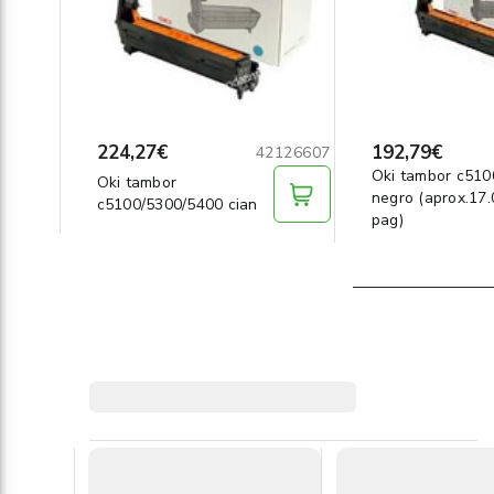
224,27€
192,79€
42126607
Oki tambor c510
Oki tambor
negro (aprox.17
c5100/5300/5400 cian
pag)