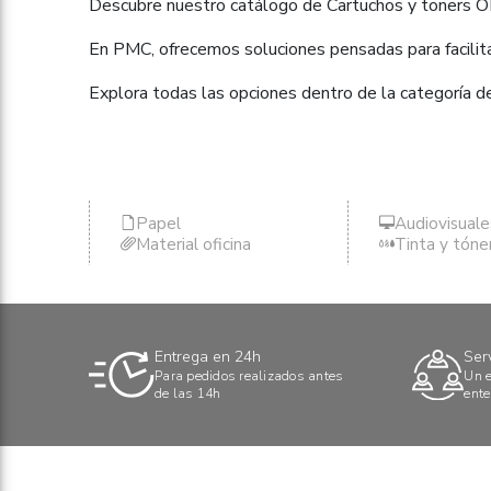
Descubre nuestro catálogo de Cartuchos y toners OK
En PMC, ofrecemos soluciones pensadas para facilitar
Explora todas las opciones dentro de la categoría d
Papel
Audiovisuale
Material oficina
Tinta y tóne
Entrega en 24h
Ser
Para pedidos realizados antes
Un e
de las 14h
ente