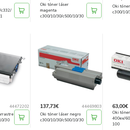
Oki tóner láser
Oki tóner
/c332/
magenta
c300/10/
31
c300/10/30/c500/10/30
137,73€
63,00€
44472202
44469803
Oki tóner
arrastre
Oki tóner láser negro
400ex/60
10/30
c300/10/30/c500/10/30
100