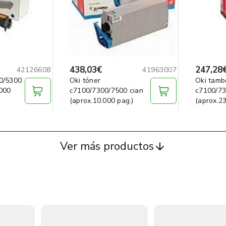
438,03€
247,28
42126608
41963007
0/5300
Oki tóner
Oki tamb
.000
c7100/7300/7500 cian
c7100/73
(aprox.10.000 pag.)
(aprox.23
Ver más productos