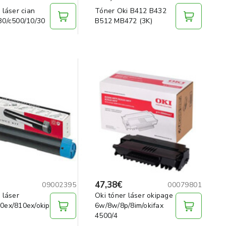
 láser cian
Tóner Oki B412 B432
30/c500/10/30
B512 MB472 (3K)
47,38€
09002395
00079801
 láser
Oki tóner láser okipage
0ex/810ex/okipage6/fax
6w/8w/8p/8im/okifax
4500/4