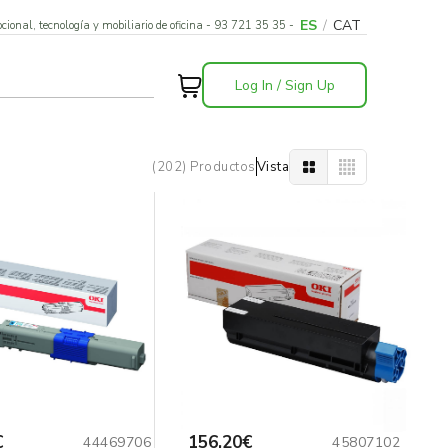
ES
/
CAT
cional, tecnología y mobiliario de oficina - 93 721 35 35 -
Log In / Sign Up
(202) Productos
Vista
€
156,20€
44469706
45807102