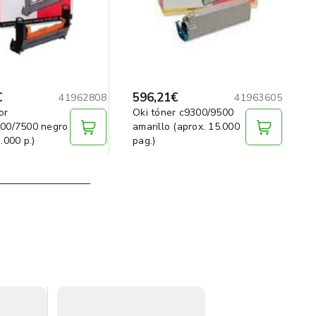
€
596,21€
41962808
41963605
or
Oki tóner c9300/9500
00/7500 negro
amarillo (aprox. 15.000
.000 p.)
pag.)