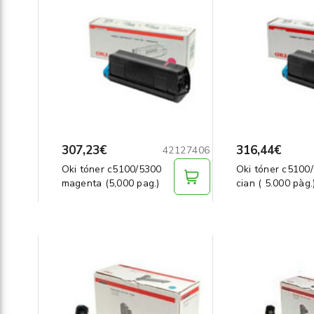
307,23€
316,44€
42127406
Oki tóner c5100/5300
Oki tóner c5100
magenta (5,000 pag.)
cian ( 5.000 pàg.