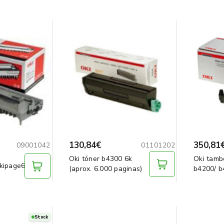
130,84€
350,81
09001042
01101202
Oki tóner b4300 6k
Oki tamb
kipage6/
(aprox. 6.000 paginas)
b4200/ b
Stock