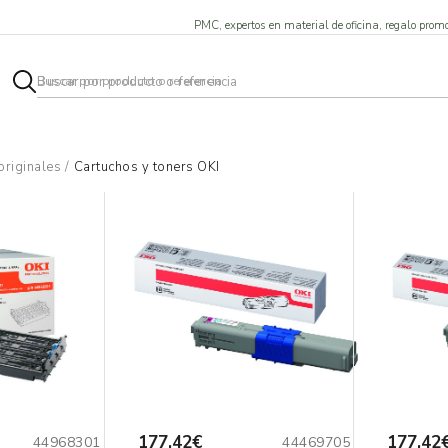
PMC, expertos en material de oficina, regalo promo
originales
/
Cartuchos y toners OKI
177,42€
177,42
44968301
44469705