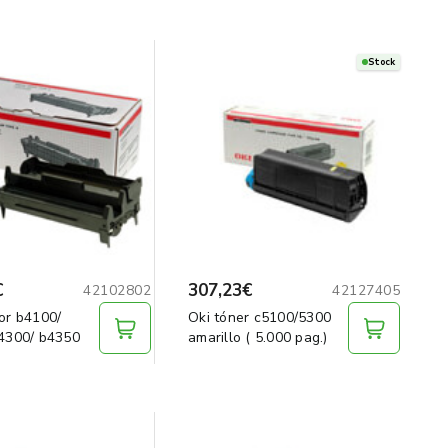
Stock
€
307,23€
42102802
42127405
or b4100/
Oki tóner c5100/5300
4300/ b4350
amarillo ( 5.000 pag.)