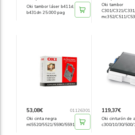
Oki tambor
Oki tambor láser b411d,
C301/C321/C331
b431dn 25.000 pag
mc352/C511/C5
53,08€
119,37€
01126301
Oki cinta negra
Oki cinturón de 
ml5520/5521/5590/5591
c300/10/30/500/