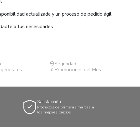
s.
ponibilidad actualizada y un proceso de pedido ágil.
adapte a tus necesidades.
o
Seguridad
s generales
Promociones del Mes
Satisfacción
Productos de primeras marcas a
los mejores precios