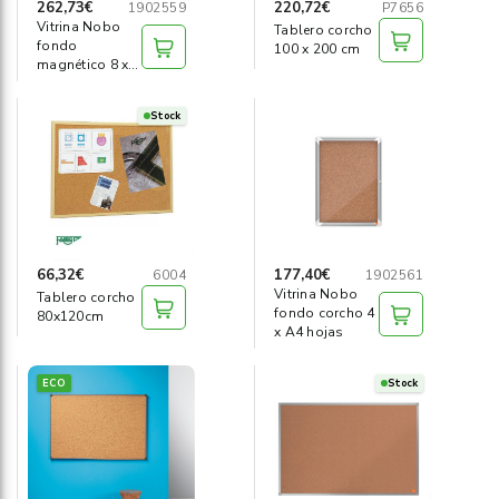
262,73€
220,72€
1902559
P7656
Vitrina Nobo
Tablero corcho
fondo
100 x 200 cm
magnético 8 x
A4 hojas
Stock
66,32€
177,40€
6004
1902561
Vitrina Nobo
Tablero corcho
fondo corcho 4
80x120cm
x A4 hojas
ECO
Stock