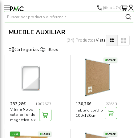
(9h a 17h)
Buscar por producto o referencia
MUEBLE AUXILIAR
(94) Productos
Vista
Categorías
Filtros
Stock
Papel
›
Material oficina
›
Audiovisuales
›
233,28€
130,26€
1902577
P7653
Vitrina Nobo
Tablero corcho
Tinta y tóner
›
exterior fondo
100x120cm
magnético 4 x
A4 hojas
Impresoras
›
ECO
Stock
Stock