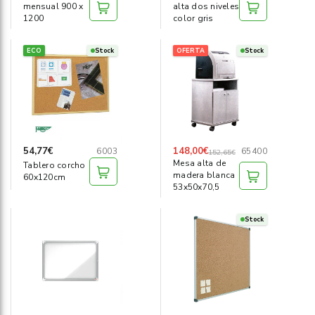
mensual 900 x
alta dos niveles
1200
color gris
ECO
Stock
OFERTA
Stock
54,77€
148,00€
6003
65400
152,65€
Mesa alta de
Tablero corcho
madera blanca
60x120cm
53x50x70,5
Stock