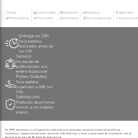
Papel
Audiovisuales
Impresoras
Mobiliario
Seguridad
Material oficina
Tinta y tóner
Informática
Servicios generales
Promociones d
Entrega en 24h
Para pedidos
realizados antes de
las 14h
Servicio
Un equipo de
profesionales a tu
entera disposición
Portes Gratuitos
Para pedidos
superiores a 49€ (sin
IVA)
Satisfacción
Productos de primeras
marcas a los mejores
precios
En PMC ponemos a tu disposición todo lo que tu empresa necesita: material de oficina,
mobiliario, regalo promocional, servicios informáticos, visual y soluciones de impresión, con la
garantía de más de 40 años de experiencia.