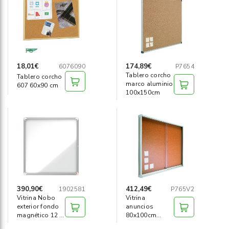
Informática
›
Mobiliario
›
Servicios generales
›
18,01€
174,89€
6076090
P7654
Tablero corcho
Tablero corcho
marco aluminio
Seguridad
607 60x90 cm
›
100x150cm
Material Escolar
›
390,90€
412,49€
1902581
P765V2
Vitrina Nobo
Vitrina
exterior fondo
anuncios
magnético 12 x
80x100cm
A4 hoja
corcho