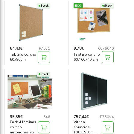
Stock
ECO
Stock
84,43€
9,78€
P7651
6076040
Tablero corcho
Tablero corcho
60x80cm
607 60x40 cm
Stock
35,55€
757,44€
646
P760V4
Pack 4 láminas
Vitrina
corcho
anuncios
autoadhesivo
100x150cm