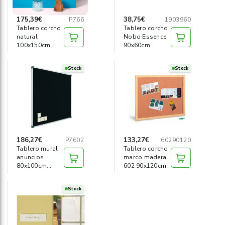
175,39€
38,75€
P766
1903960
Tablero corcho
Tablero corcho
natural
Nobo Essence
100x150cm
90x60cm
perfil R-Pet
Stock
Stock
186,27€
133,27€
P7602
60290120
Tablero mural
Tablero corcho
anuncios
marco madera
80x100cm
602 90x120cm
negro
Stock