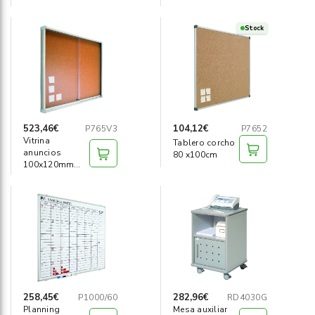
negra
Stock
523,46€
104,12€
P765V3
P7652
Vitrina
Tablero corcho
anuncios
80 x100cm
100x120mm
corcho
258,45€
282,96€
P1000/60
RD4030G
Planning
Mesa auxiliar