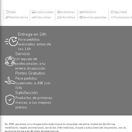
Papel
Audiovisuales
Impresoras
Mobiliario
Seguridad
Material oficina
Tinta y tóner
Informática
Servicios generales
Promociones d
Entrega en 24h
Para pedidos
realizados antes de
las 14h
Servicio
Un equipo de
profesionales a tu
entera disposición
Portes Gratuitos
Para pedidos
superiores a 49€ (sin
IVA)
Satisfacción
Productos de primeras
marcas a los mejores
precios
En PMC ponemos a tu disposición todo lo que tu empresa necesita: material de oficina,
mobiliario, regalo promocional, servicios informáticos, visual y soluciones de impresión, con la
garantía de más de 40 años de experiencia.