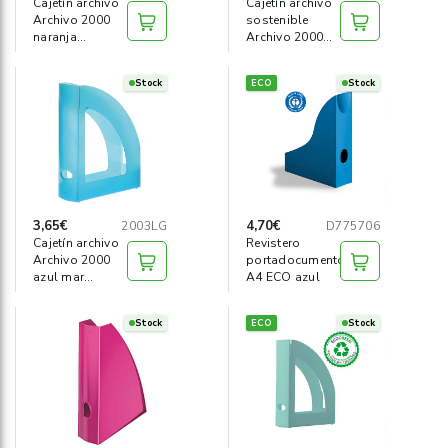
Cajetín archivo
Cajetín archivo
Archivo 2000
sostenible
naranja
Archivo 2000
traslúcido
azul
Stock
ECO
Stock
3,65€
4,70€
2003LG
D775706
Cajetín archivo
Revistero
Archivo 2000
portadocumentos
azul mar
A4 ECO azul
traslúcido
Stock
ECO
Stock