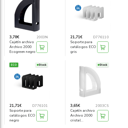
Informática
›
Mobiliario
›
Servicios generales
›
3,78€
21,71€
2003N
D776110
Cajetín archivo
Soporte para
Archivo 2000
catálogos ECO
Seguridad
›
Ecogreen negro
gris
Material Escolar
›
ECO
Stock
Stock
21,71€
3,65€
D776101
2003CS
Soporte para
Cajetín archivo
catálogos ECO
Archivo 2000
negro
cristal
transparente