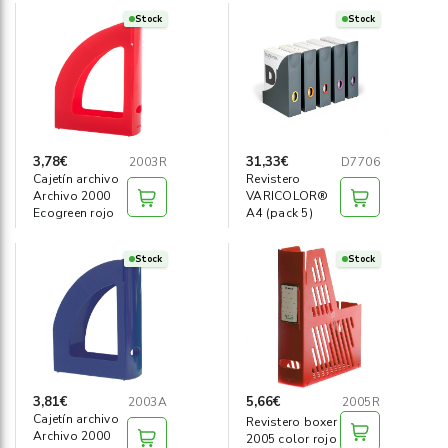
Stock
Stock
3,78€
31,33€
2003R
D7706
Cajetín archivo
Revistero
Archivo 2000
VARICOLOR®
Ecogreen rojo
A4 (pack 5)
Stock
Stock
3,81€
5,66€
2003A
2005R
Cajetín archivo
Revistero boxer
Archivo 2000
2005 color rojo