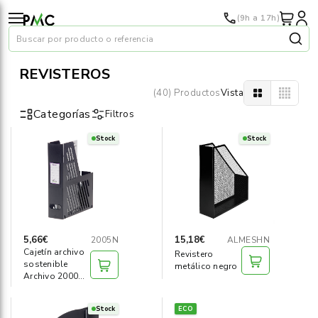
(9h a 17h)
Buscar por producto o referencia
REVISTEROS
(40) Productos
Vista
Categorías
Filtros
Stock
Stock
Papel
›
Material oficina
›
Audiovisuales
›
5,66€
15,18€
2005N
ALMESHN
Cajetín archivo
Revistero
Tinta y tóner
›
sostenible
metálico negro
Archivo 2000
negro
Impresoras
›
Stock
ECO