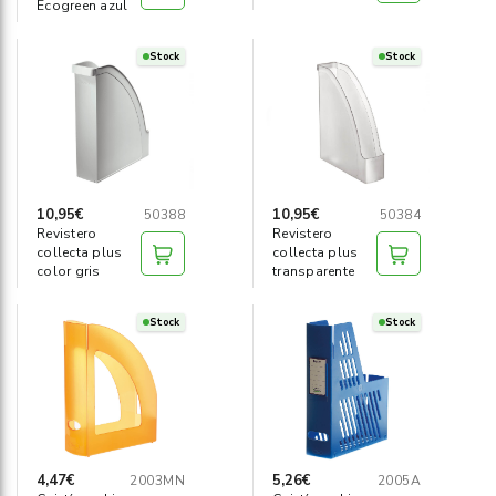
Ecogreen azul
Stock
Stock
10,95€
10,95€
50388
50384
Revistero
Revistero
collecta plus
collecta plus
color gris
transparente
Stock
Stock
4,47€
5,26€
2003MN
2005A