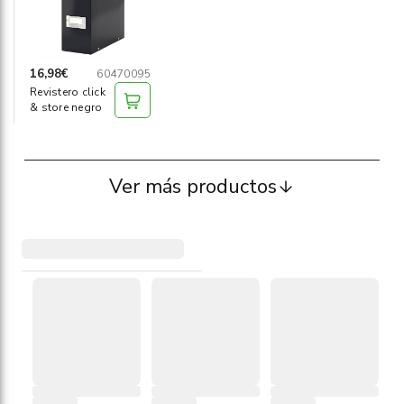
16,98€
60470095
Revistero click
& store negro
Ver más productos