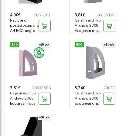
4,90€
3,81€
D775701
2003MLPS
Revistero
Cajetín archivo
portadocumentos
Archivo 2000
A4 ECO negro
Ecogreen malva
pastel
ECO
Stock
ECO
Stock
3,81€
3,24€
2003RSPS
2003G
Cajetín archivo
Cajetín archivo
Archivo 2000
Archivo 2000
Ecogreen rosa
Ecogreen gris
pastel
Stock