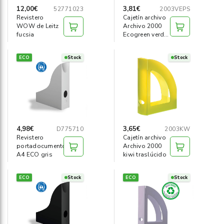
12,00€
3,81€
52771023
2003VEPS
Revistero
Cajetín archivo
WOW de Leitz
Archivo 2000
fucsia
Ecogreen verde
pastel
ECO
Stock
Stock
4,98€
3,65€
D775710
2003KW
Revistero
Cajetín archivo
portadocumentos
Archivo 2000
A4 ECO gris
kiwi traslúcido
ECO
Stock
ECO
Stock