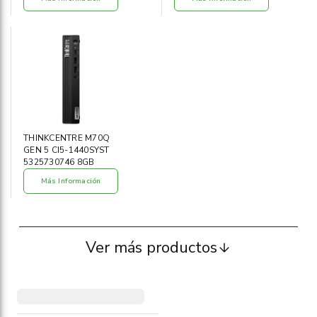
THINKCENTRE M70Q
GEN 5 CI5-1440SYST
5325730746 8GB
Más Información
Ver más productos