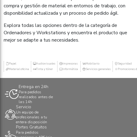
compra y gestión de material en entornos de trabajo, con
disponibilidad actualizada y un proceso de pedido ágil.
Explora todas las opciones dentro de la categoría de
Ordenadores y Workstations y encuentra el producto que
mejor se adapte a tus necesidades.
Papel
Audiovisuales
Impresoras
Mobiliario
Seguridad
Material oficina
Tinta y tóner
Informática
Servicios generales
Promociones d
Entrega en 24h
Para pedidos
realizados antes de
las 14h
Servicio
Un equipo de
profesionales a tu
entera disposición
Portes Gratuitos
Para pedidos