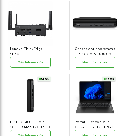
Lenovo ThinkEdge
Ordenador sobremesa
SE50 11RH
HP PRO MINI 400 G9
Más Información
Más Información
Stock
Stock
HP PRO 400 G9 Mini
Portátil Lenovo V15
16GB RAM 512GB SSD
G5 de 15,6", I7,512GB
Más Información
Más Información