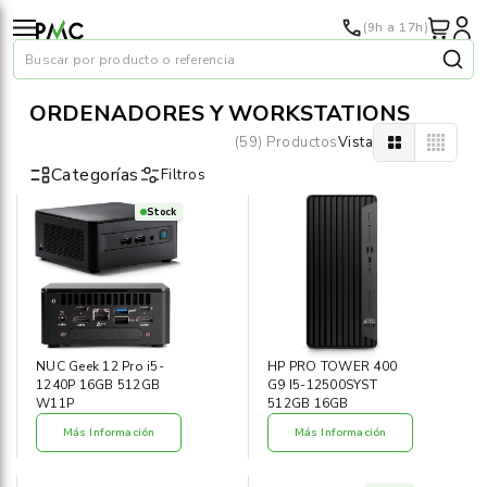
(9h a 17h)
Buscar por producto o referencia
ORDENADORES Y WORKSTATIONS
(59) Productos
Vista
Categorías
Filtros
Stock
Papel
›
Material oficina
›
Audiovisuales
›
NUC Geek 12 Pro i5-
HP PRO TOWER 400
1240P 16GB 512GB
G9 I5-12500SYST
Tinta y tóner
W11P
512GB 16GB
›
Más Información
Más Información
Impresoras
›