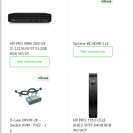
Stock
Informática
›
Mobiliario
›
Servicios generales
›
HP PRO MINI 260 G9
Splitter 4K HDMI 1x2
I3-1215USYST 512GB
Seguridad
›
Más Información
8GB W11P
Más Información
Material Escolar
›
Stock
D-Link DKVM-2K -
HP PRO T550 CELE
Switch KVM - PS/2 - 2
J6412 SYST 64GB 8GB
p
W10IOT