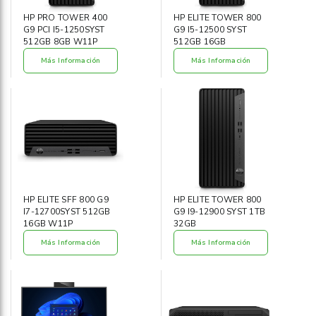
HP PRO TOWER 400
HP ELITE TOWER 800
G9 PCI I5-1250SYST
G9 I5-12500 SYST
512GB 8GB W11P
512GB 16GB
Más Información
Más Información
HP ELITE SFF 800 G9
HP ELITE TOWER 800
I7-12700SYST 512GB
G9 I9-12900 SYST 1TB
16GB W11P
32GB
Más Información
Más Información