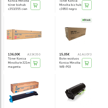
Konica Minolta
Tóner Konica
tóner bizhub
Minolta biz hub
c353/355 cian
c3850 negro
Stock
136,00€
15,05€
A33K350
A1AU0Y3
Tóner Konica
Bote residuos
Minolta tn321m
Konica Minolta
magenta
WB-P03