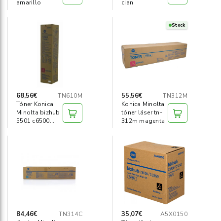
amarillo
cian
Stock
68,56€
55,56€
TN610M
TN312M
Tóner Konica
Konica Minolta
Minolta bizhub
tóner láser tn-
5501 c6500
312m magenta
magenta
84,46€
35,07€
TN314C
A5X0150