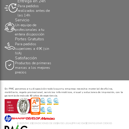
Entrega en 24h
Para pedidos
realizados antes de
las 14h
Servicio
Un equipo de
profesionales a tu
entera disposición
Portes Gratuitos
Para pedidos
superiores a 49€ (sin
IVA)
Satisfacción
Productos de primeras
marcas a los mejores
precios
En PMC ponemos a tu disposición todo lo que tu empresa necesita: material de oficina,
mobiliario, regalo promocional, servicios informáticos, visual y soluciones de impresión, con la
garantía de más de 40 años de experiencia.
© 2025 PMC.ES
CONDICIONES DE USO
AVISO LEGAL
PRIVACIDAD
CONFIGURAR COOKIES