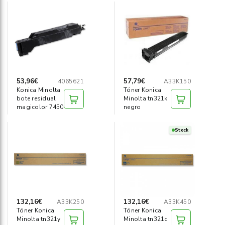
53,96€
57,79€
4065621
A33K150
Konica Minolta
Tóner Konica
bote residual
Minolta tn321k
magicolor 7450
negro
Stock
132,16€
132,16€
A33K250
A33K450
Tóner Konica
Tóner Konica
Minolta tn321y
Minolta tn321c