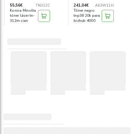
55,56€
241,04€
TN312C
A63W11H
Konica Minolta
Tóner negro
tóner láser tn-
tnp38 20k para
312m cian
bizhub 4000