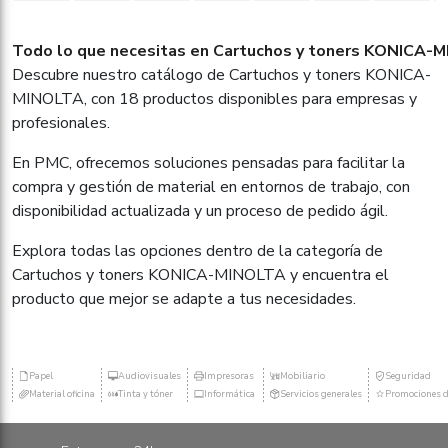
Todo lo que necesitas en Cartuchos y toners KONICA-MI
Descubre nuestro catálogo de Cartuchos y toners KONICA-
MINOLTA, con 18 productos disponibles para empresas y
profesionales.
En PMC, ofrecemos soluciones pensadas para facilitar la
compra y gestión de material en entornos de trabajo, con
disponibilidad actualizada y un proceso de pedido ágil.
Explora todas las opciones dentro de la categoría de
Cartuchos y toners KONICA-MINOLTA y encuentra el
producto que mejor se adapte a tus necesidades.
Papel
Audiovisuales
Impresoras
Mobiliario
Seguridad
Material oficina
Tinta y tóner
Informática
Servicios generales
Promociones d