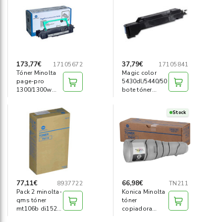
Informática
›
Mobiliario
›
Servicios generales
›
173,77€
37,79€
17105672
17105841
Tóner Minolta
Magic color
page-pro
5430dl/5440/50
Seguridad
›
1300/1300w
bote tóner
6000 copias
residual
Material Escolar
›
Stock
77,11€
66,98€
8937722
TN211
Pack 2 minolta-
Konica Minolta
qms tóner
tóner
mt106b di152
copiadora
/di183/tn114
bizhub tn211