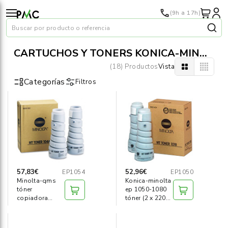
(9h a 17h)
Buscar por producto o referencia
CARTUCHOS Y TONERS KONICA-MINOLTA
(18) Productos
Vista
Categorías
Filtros
Papel
›
Material oficina
›
Audiovisuales
›
57,83€
52,96€
EP1054
EP1050
Minolta-qms
Konica-minolta
Tinta y tóner
›
tóner
ep 1050-1080
copiadora
tóner (2 x 220
ep1054 mt104b
g)
Impresoras
›
(2x270)