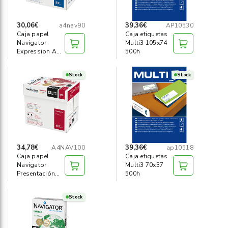
30,06€
39,36€
a4nav90
AP10530
Caja papel
Caja etiquetas
Navigator
Multi3 105x74
Expression A4
500h
90g 2500 hojas
Stock
Stock
34,78€
39,36€
A4NAV100
ap10518
Caja papel
Caja etiquetas
Navigator
Multi3 70x37
Presentación
500h
A4 100g 2500h
Stock