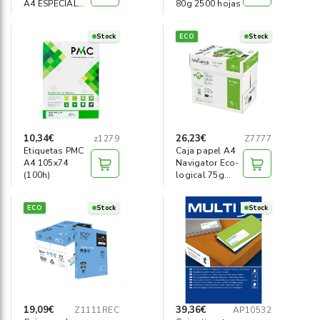
A4 ESPECIAL
80g 2500 hojas
80g
Stock
ECO
Stock
10,34€
26,23€
z1279
Z7777
Etiquetas PMC
Caja papel A4
A4 105x74
Navigator Eco-
(100h)
logical 75g
(2500h)
ECO
Stock
Stock
19,09€
39,36€
Z1111REC
AP10532