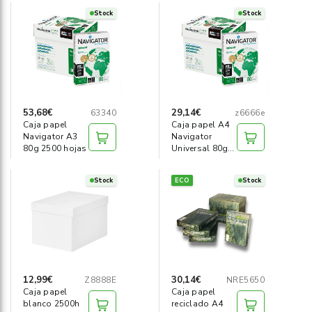
Stock
Stock
53,68€
29,14€
63340
z6666e
Caja papel
Caja papel A4
Navigator A3
Navigator
80g 2500 hojas
Universal 80g
(2500h)
Stock
ECO
Stock
12,99€
30,14€
Z8888E
NRE5650
Caja papel
Caja papel
blanco 2500h
reciclado A4