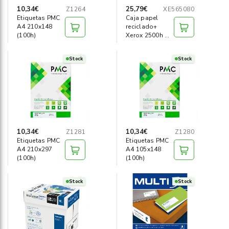
10,34€
25,79€
Z1264
XE565080
Etiquetas PMC
Caja papel
A4 210x148
reciclado+
(100h)
Xerox 2500h A4
80g Iso80
Stock
Stock
10,34€
10,34€
Z1281
Z1280
Etiquetas PMC
Etiquetas PMC
A4 210x297
A4 105x148
(100h)
(100h)
Stock
Stock