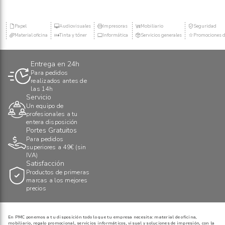
Papel
Audiovisuales
Impresoras
Mobiliario
Seguridad
Material oficina
Tinta y tóner
Informática
Servicios generales
Promociones d
Entrega en 24h
Para pedidos
realizados antes de
las 14h
Servicio
Un equipo de
profesionales a tu
entera disposición
Portes Gratuitos
Para pedidos
superiores a 49€ (sin
IVA)
Satisfacción
Productos de primeras
marcas a los mejores
precios
En PMC ponemos a tu disposición todo lo que tu empresa necesita: material de oficina,
mobiliario, regalo promocional, servicios informáticos, visual y soluciones de impresión, con la