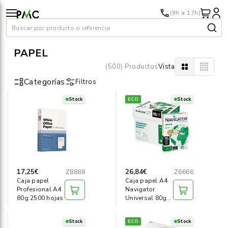
(9h a 17h)
Buscar por producto o referencia
PAPEL
(500) Productos
Vista
Categorías
Filtros
Stock
ECO
Stock
Papel
›
Material oficina
›
Audiovisuales
›
17,25€
26,84€
Z8888
Z6666
Caja papel
Caja papel A4
Tinta y tóner
›
Profesional A4
Navigator
80g 2500 hojas
Universal 80g
2500 hojas
Impresoras
›
Stock
ECO
Stock