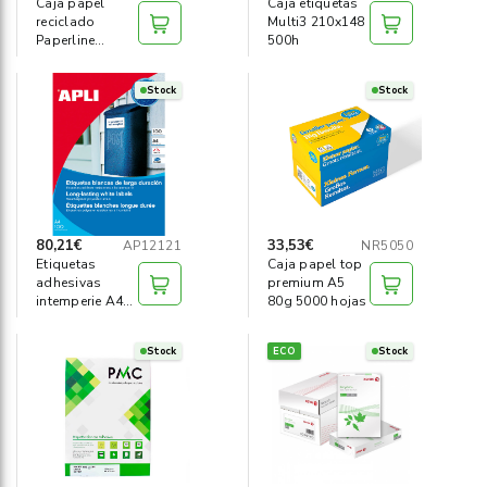
Caja papel
Caja etiquetas
reciclado
Multi3 210x148
Paperline
500h
Eyecare 2500h
A4 80
Stock
Stock
80,21€
33,53€
AP12121
NR5050
Etiquetas
Caja papel top
adhesivas
premium A5
intemperie A4
80g 5000 hojas
100h 210 x
297mm
Stock
ECO
Stock