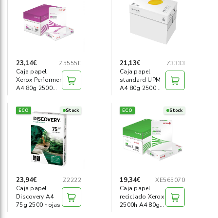
Informática
›
Mobiliario
›
Servicios generales
›
23,14€
21,13€
Z5555E
Z3333
Caja papel
Caja papel
Xerox Performer
standard UPM
Seguridad
›
A4 80g 2500
A4 80g 2500
hojas
hojas
Material Escolar
›
ECO
Stock
ECO
Stock
23,94€
19,34€
Z2222
XE565070
Caja papel
Caja papel
Discovery A4
reciclado Xerox
75g 2500 hojas
2500h A4 80g
Iso70