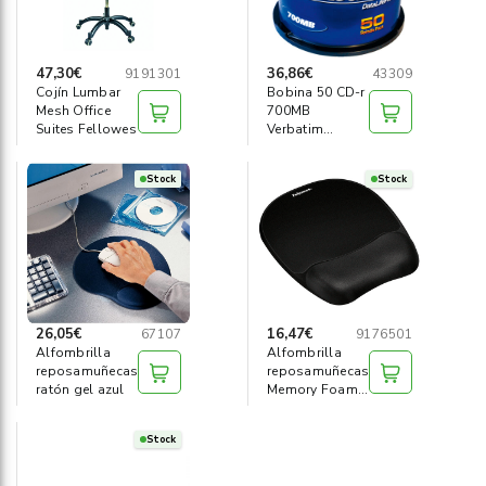
47,30€
36,86€
9191301
43309
Cojín Lumbar
Bobina 50 CD-r
Mesh Office
700MB
Suites Fellowes
Verbatim
imprimible
Stock
Stock
26,05€
16,47€
67107
9176501
Alfombrilla
Alfombrilla
reposamuñecas
reposamuñecas
ratón gel azul
Memory Foam
negro
Stock