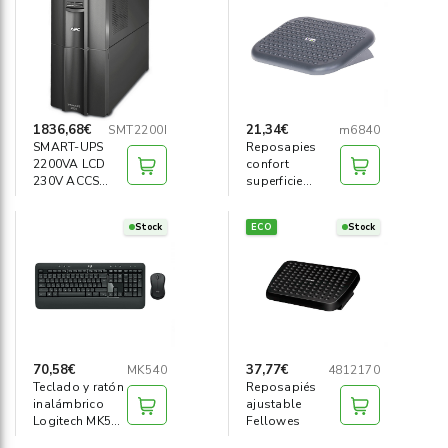
Informática
›
Mobiliario
›
Servicios generales
›
1836,68€
21,34€
SMT2200I
m6840
SMART-UPS
Reposapies
2200VA LCD
confort
Seguridad
›
230V ACCS
superficie
WITH
efecto masaje
SMARTCONNECT
Material Escolar
›
Stock
ECO
Stock
I
70,58€
37,77€
MK540
4812170
Teclado y ratón
Reposapiés
inalámbrico
ajustable
Logitech MK540
Fellowes
advance