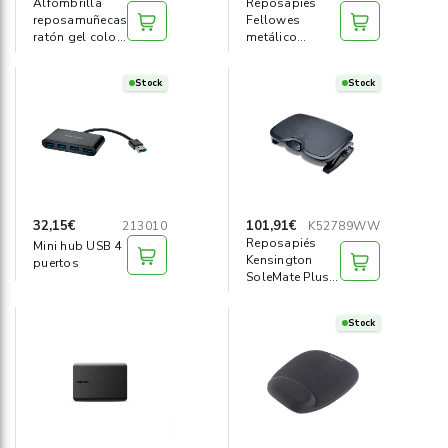
Alfombrilla
Reposapies
reposamuñecas
Fellowes
ratón gel color
metálico
negro
profesional
Stock
Stock
32,15€
101,91€
213010
K52789WW
Reposapiés
Mini hub USB 4
Kensington
puertos
SoleMate Plus
negro
Stock