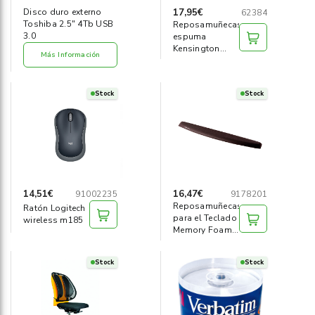
17,95€
Disco duro externo
62384
Toshiba 2.5" 4Tb USB
Reposamuñecas
3.0
espuma
Kensington
Más Información
para ratón
negro
Stock
Stock
14,51€
16,47€
91002235
9178201
Reposamuñecas
Ratón Logitech
para el Teclado
wireless m185
Memory Foam
negro
Stock
Stock