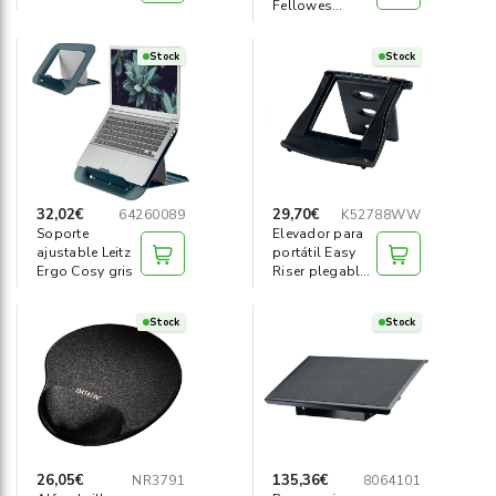
Fellowes
portátil I-Spire
negro
Stock
Stock
32,02€
29,70€
64260089
K52788WW
Soporte
Elevador para
ajustable Leitz
portátil Easy
Ergo Cosy gris
Riser plegable
negro
Stock
Stock
26,05€
135,36€
NR3791
8064101