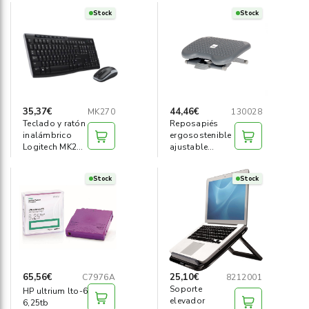
Stock
Stock
35,37€
44,46€
MK270
130028
Teclado y ratón
Reposapiés
inalámbrico
ergosostenible
Logitech MK270
ajustable
combo
Archivo 2000
Stock
Stock
65,56€
25,10€
C7976A
8212001
Soporte
HP ultrium lto-6
elevador
6,25tb