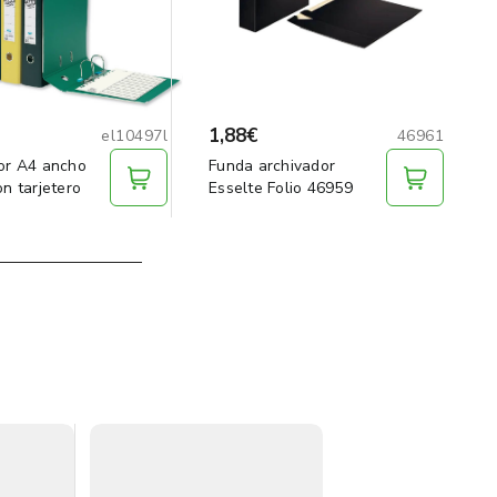
1,88€
el10497l
46961
or A4 ancho
Funda archivador
n tarjetero
Esselte Folio 46959