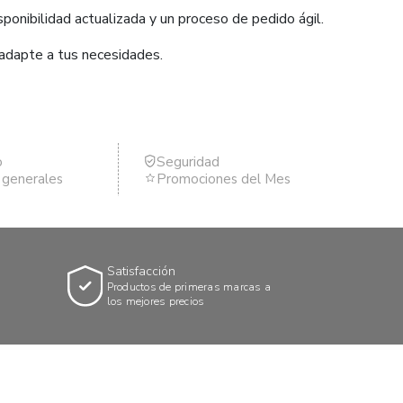
ponibilidad actualizada y un proceso de pedido ágil.
 adapte a tus necesidades.
o
Seguridad
s generales
Promociones del Mes
Satisfacción
Productos de primeras marcas a
los mejores precios