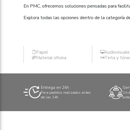
En PMC, ofrecemos soluciones pensadas para facilitar
Explora todas las opciones dentro de la categoría d
Papel
Audiovisuale
Material oficina
Tinta y tóne
Entrega en 24h
Ser
Para pedidos realizados antes
Un e
de las 14h
ente