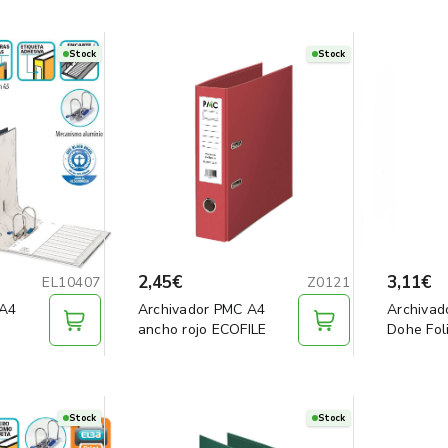
Stock
Stock
2,45€
3,11€
EL10407
Z0121
 A4
Archivador PMC A4
Archivad
ancho rojo ECOFILE
Dohe Fol
Stock
Stock