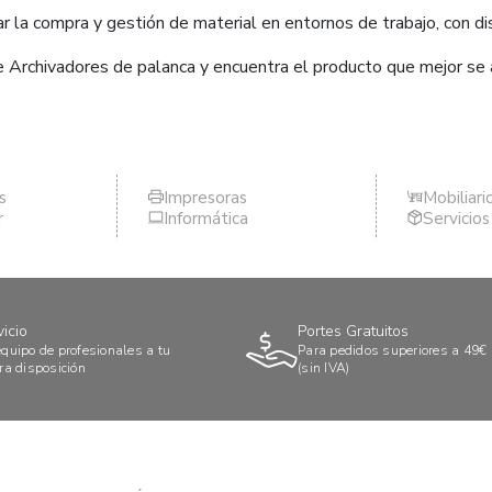
 la compra y gestión de material en entornos de trabajo, con dis
e Archivadores de palanca y encuentra el producto que mejor se
s
Impresoras
Mobiliari
r
Informática
Servicio
vicio
Portes Gratuitos
quipo de profesionales a tu
Para pedidos superiores a 49€
ra disposición
(sin IVA)