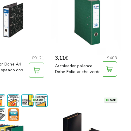
3,11€
09121
9403
or Dohe A4
Archivador palanca
jaspeado con
Dohe Folio ancho verde
Stock
Stock