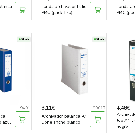
alanca
Funda archivador Folio
Funda ar
PMC (pack 12u)
PMC (pac
Stock
Stock
3,11€
4,48€
9401
90017
Archivad
nca
Archivador palanca A4
top A4 a
o azul
Dohe ancho blanco
negro