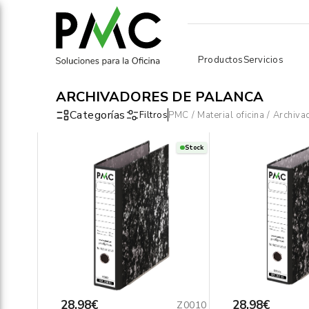
Productos
Servicios
ARCHIVADORES DE PALANCA
Categorías
Filtros
PMC
/
Material oficina
/
Archiva
Stock
28,98€
28,98€
Z0010