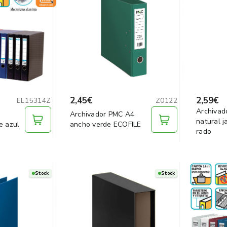
2,45€
2,59€
EL15314Z
Z0122
Archivad
Archivador PMC A4
natural 
e azul
ancho verde ECOFILE
rado
Stock
Stock