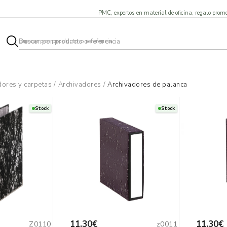
PMC, expertos en material de oficina, regalo promo
dores y carpetas
/
Archivadores
/
Archivadores de palanca
Stock
Stock
11,30€
11,30€
Z0110
z0011