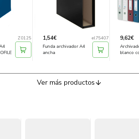
1,54€
9,62€
Z0125
el75407
 A4
Funda archivador A4
Archivad
COFILE
ancha
blanco co
Ver más productos