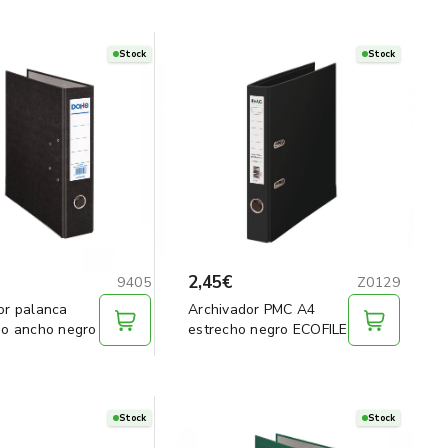
Stock
Stock
2,45€
9405
Z0129
or palanca
Archivador PMC A4
io ancho negro
estrecho negro ECOFILE
Stock
Stock