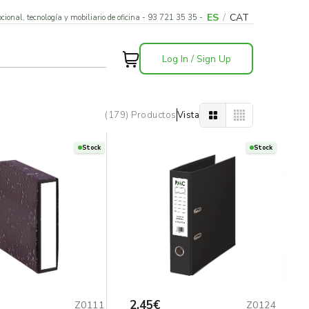
ES
/
CAT
cional, tecnología y mobiliario de oficina - 93 721 35 35 -
Log In / Sign Up
(179) Productos
Vista
Stock
Stock
2,45€
Z0111
Z0124