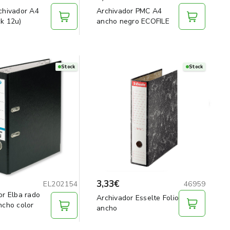
chivador A4
Archivador PMC A4
k 12u)
ancho negro ECOFILE
Stock
Stock
3,33€
EL202154
46959
or Elba rado
Archivador Esselte Folio
ncho color
ancho