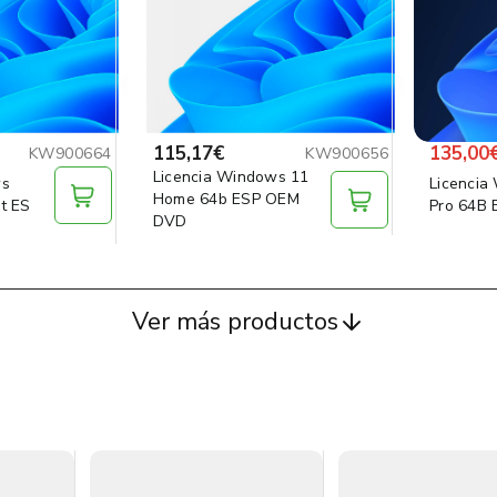
115,17€
135,00
KW900664
KW900656
Licencia Windows 11
ws
Licencia
Home 64b ESP OEM
t ES
Pro 64B
DVD
Ver más productos