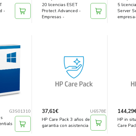
ET
20 licencias ESET
5 licenc
d -
Protect Advanced -
Server S
Empresas -
empresa
37,61€
144,29
G3S01310
U6578E
ws
HP Care Pack 3 años de
HP in si
ntials
garantia con asistencia
Care Pac