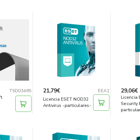
21,79€
29,06€
T5D03485
EEA1
ft
Licencia
Licencia ESET NOD32
Security 
Antivirus -particulares-
particula