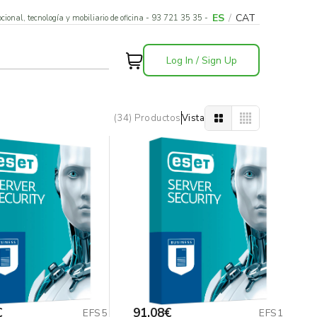
ES
/
CAT
cional, tecnología y mobiliario de oficina - 93 721 35 35 -
Log In / Sign Up
(34) Productos
Vista
€
91,08€
EFS5
EFS1