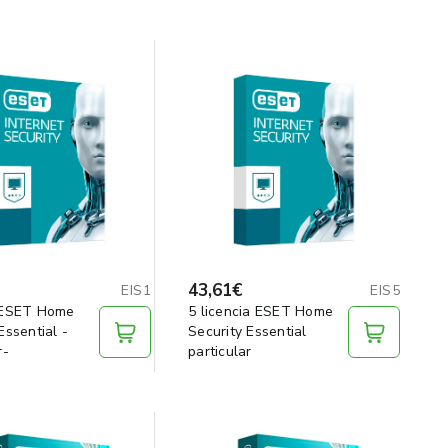
43,61€
EIS1
EIS5
 ESET Home
5 licencia ESET Home
Essential -
Security Essential
r-
particular