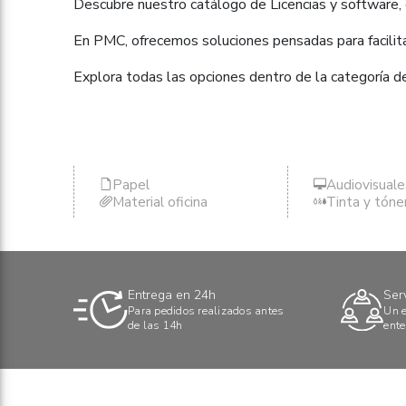
Descubre nuestro catálogo de Licencias y software,
En PMC, ofrecemos soluciones pensadas para facilitar
Explora todas las opciones dentro de la categoría d
Papel
Audiovisuale
Material oficina
Tinta y tóne
Entrega en 24h
Ser
Para pedidos realizados antes
Un e
de las 14h
ente