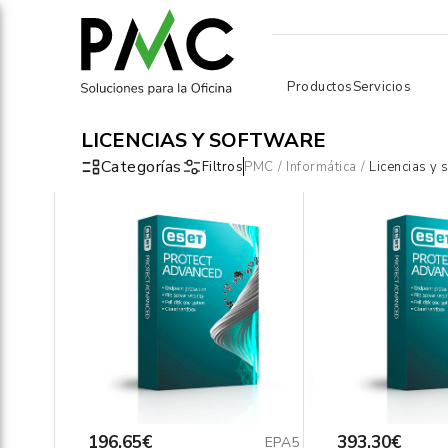
Productos
Servicios
LICENCIAS Y SOFTWARE
Categorías
Filtros
PMC
/
Informática
/
Licencias y 
196,65€
393,30€
EPA5