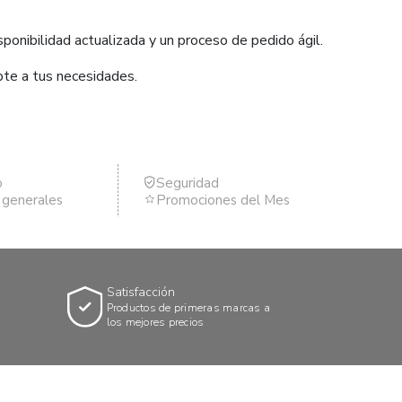
ponibilidad actualizada y un proceso de pedido ágil.
pte a tus necesidades.
o
Seguridad
s generales
Promociones del Mes
Satisfacción
Productos de primeras marcas a
los mejores precios