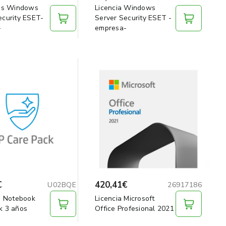
ias Windows
Licencia Windows
ecurity ESET-
Server Security ESET -
-
empresa-
€
420,41€
U02BQE
26917186
tu Notebook
Licencia Microsoft
k 3 años
Office Profesional 2021