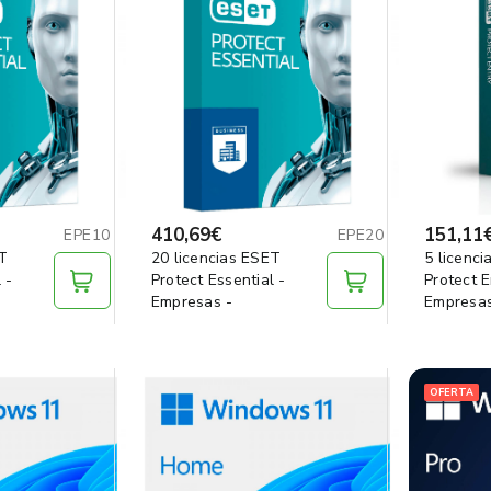
410,69€
151,11
EPE10
EPE20
ET
20 licencias ESET
5 licenc
 -
Protect Essential -
Protect E
Empresas -
Empresas
OFERTA