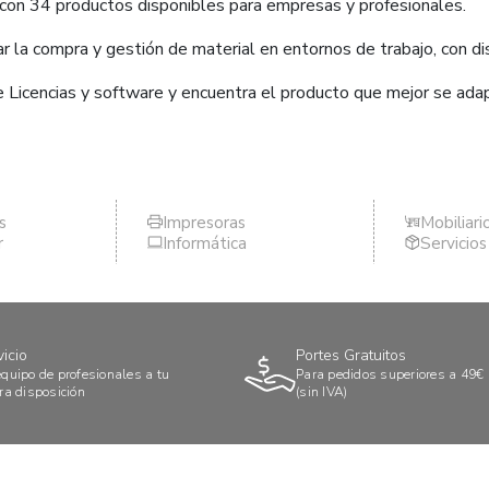
 con 34 productos disponibles para empresas y profesionales.
 la compra y gestión de material en entornos de trabajo, con dis
e Licencias y software y encuentra el producto que mejor se ada
s
Impresoras
Mobiliari
r
Informática
Servicio
vicio
Portes Gratuitos
quipo de profesionales a tu
Para pedidos superiores a 49€
ra disposición
(sin IVA)