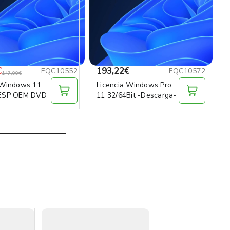
€
193,22€
FQC10552
FQC10572
147,00€
 Windows 11
Licencia Windows Pro
 ESP OEM DVD
11 32/64Bit -Descarga-