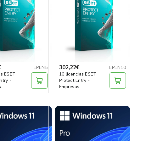
€
302,22€
EPEN5
EPEN10
ias ESET
10 licencias ESET
ntry -
Protect Entry -
 -
Empresas -