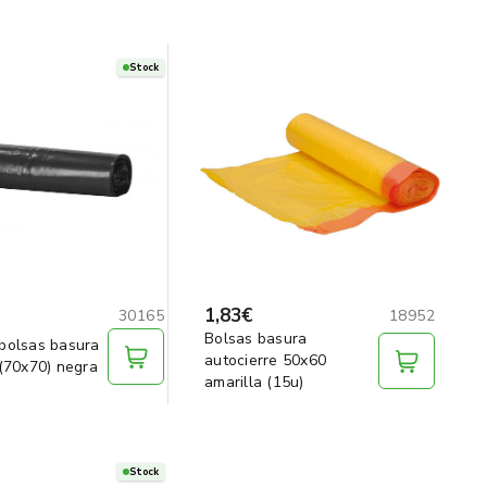
Stock
1,83€
30165
18952
Bolsas basura
autocierre 50x60
 (70x70) negra
amarilla (15u)
Stock