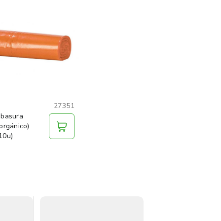
27351
 basura
orgánico)
10u)