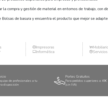
 la compra y gestión de material en entornos de trabajo, con dis
e Bolsas de basura y encuentra el producto que mejor se adapte
s
Impresoras
Mobiliari
r
Informática
Servicio
vicio
Portes Gratuitos
quipo de profesionales a tu
Para pedidos superiores a 49€
ra disposición
(sin IVA)