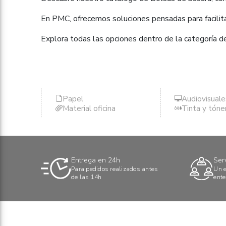
En PMC, ofrecemos soluciones pensadas para facilitar
Explora todas las opciones dentro de la categoría d
Papel
Audiovisuale
Material oficina
Tinta y tóne
Entrega en 24h
Ser
Para pedidos realizados antes
Un e
de las 14h
ente