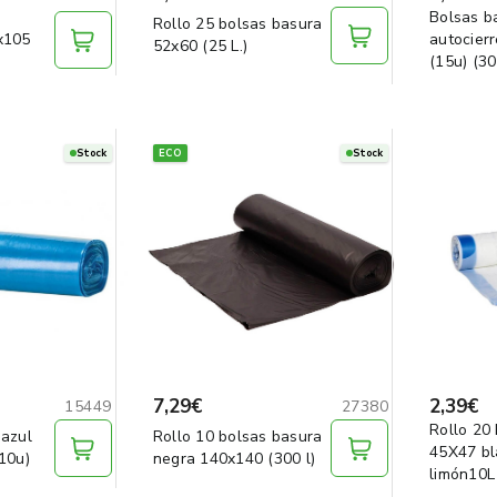
Bolsas b
Rollo 25 bolsas basura
x105
autocier
52x60 (25 L.)
(15u) (30 
Stock
ECO
Stock
7,29€
2,39€
15449
27380
Rollo 20
 azul
Rollo 10 bolsas basura
45X47 bl
10u)
negra 140x140 (300 l)
limón10L