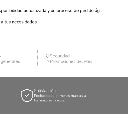
ponibilidad actualizada y un proceso de pedido ágil.
 a tus necesidades.
o
Seguridad
s generales
Promociones del Mes
Satisfacción
Productos de primeras marcas a
los mejores precios