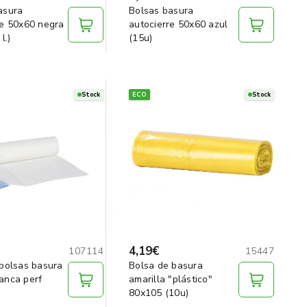
asura
Bolsas basura
re 50x60 negra
autocierre 50x60 azul
l.)
(15u)
Stock
ECO
Stock
4,19€
107114
15447
 bolsas basura
Bolsa de basura
anca perf
amarilla "plástico"
80x105 (10u)