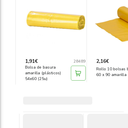
1,91€
2,16€
28489
Bolsa de basura
Rollo 10 bolsas 
amarilla (plásticos)
60 x 90 amarilla
54x60 (25u)