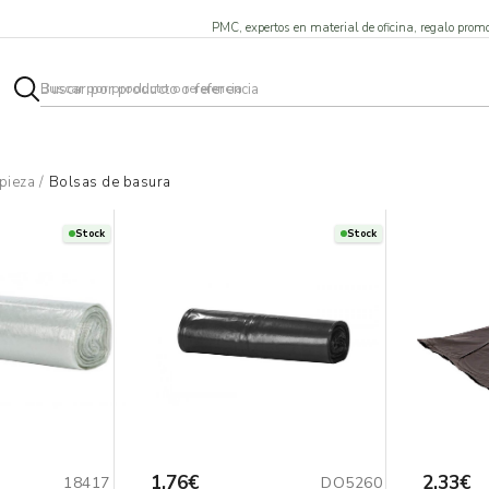
PMC, expertos en material de oficina, regalo promo
pieza
/
Bolsas de basura
Stock
Stock
1,76€
2,33€
18417
DO5260