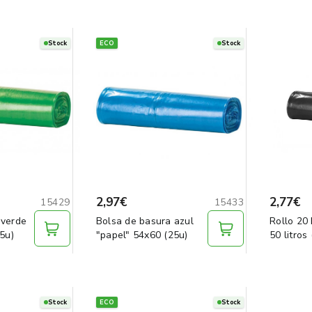
Stock
ECO
Stock
2,97€
2,77€
15429
15433
 verde
Bolsa de basura azul
Rollo 20 bolsas basura
25u)
"papel" 54x60 (25u)
50 litros
Stock
ECO
Stock