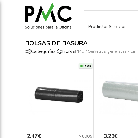
Productos
Servicios
BOLSAS DE BASURA
Categorías
Filtros
PMC
/
Servicios generales
/
Lim
Stock
2,47€
3,29€
IN8005