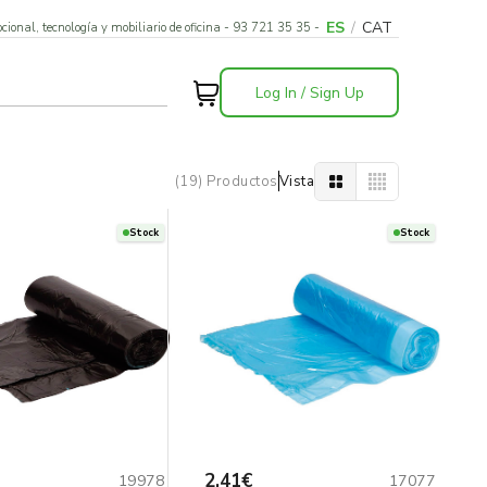
ES
/
CAT
cional, tecnología y mobiliario de oficina - 93 721 35 35 -
Log In / Sign Up
(19) Productos
Vista
Stock
Stock
2,41€
19978
17077