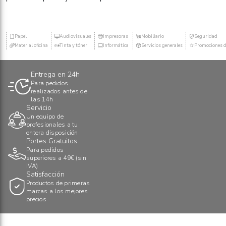
Papel
Audiovisuales
Impresoras
Mobiliario
Seguridad
Material oficina
Tinta y tóner
Informática
Servicios generales
Promociones d
Entrega en 24h
Para pedidos
realizados antes de
las 14h
Servicio
Un equipo de
profesionales a tu
entera disposición
Portes Gratuitos
Para pedidos
superiores a 49€ (sin
IVA)
Satisfacción
Productos de primeras
marcas a los mejores
precios