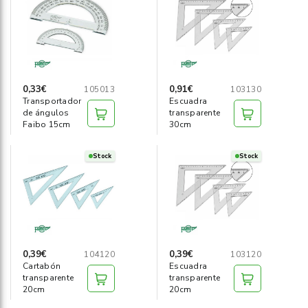
Informática
›
Mobiliario
›
Servicios generales
›
0,33€
0,91€
105013
103130
Transportador
Escuadra
de ángulos
transparente
Seguridad
›
Faibo 15cm
30cm
Material Escolar
›
Stock
Stock
0,39€
0,39€
104120
103120
Cartabón
Escuadra
transparente
transparente
20cm
20cm