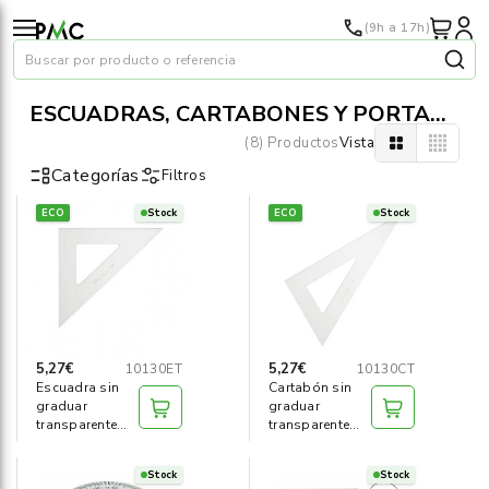
(9h a 17h)
Buscar por producto o referencia
ESCUADRAS, CARTABONES Y PORTAÁNGULOS
(8) Productos
Vista
Categorías
Filtros
ECO
Stock
ECO
Stock
Papel
›
Material oficina
›
Audiovisuales
›
5,27€
5,27€
10130ET
10130CT
Escuadra sin
Cartabón sin
Tinta y tóner
›
graduar
graduar
transparente
transparente
30cm
30cm
Impresoras
›
Stock
Stock