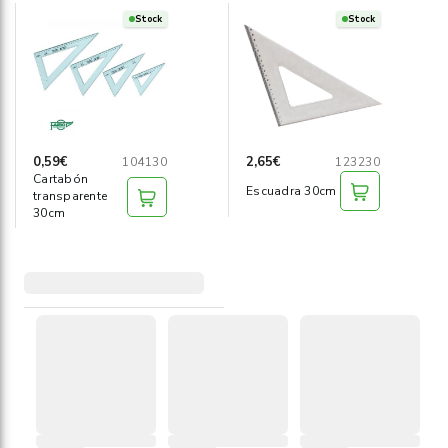
Stock
Stock
0,59€
2,65€
104130
123230
Cartabón
Escuadra 30cm
transparente
30cm