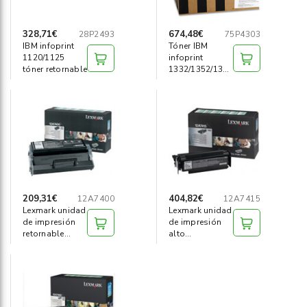
328,71€
674,48€
28P2493
75P4303
IBM infoprint
Tóner IBM
1120/1125
infoprint
tóner retornable
1332/1352/1372
hy retur 21000
209,31€
404,82€
12A7400
12A7415
Lexmark unidad
Lexmark unidad
de impresión
de impresión
retornable
alto
e321/e323 (
rendimiento
preb