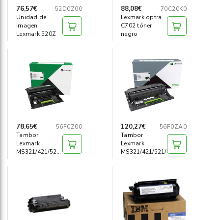
76,57€
88,08€
52D0Z00
70C20K0
Unidad de
Lexmark optra
imagen
C702 tóner
Lexmark 520Z
negro
78,65€
120,27€
56F0Z00
56F0ZA0
Tambor
Tambor
Lexmark
Lexmark
MS321/421/521/MX421
MS321/421/521/MX421
retornable