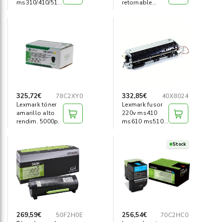
ms310/410/510/mx310
retornable
60000 pag.
mx310d/410
325,72€
332,85€
78C2XY0
40X8024
Lexmark tóner
Lexmark fusor
amarillo alto
220v ms410
rendim. 5000p.
ms610 ms510
ms310 ms320
Stock
269,59€
256,54€
50F2H0E
70C2HC0