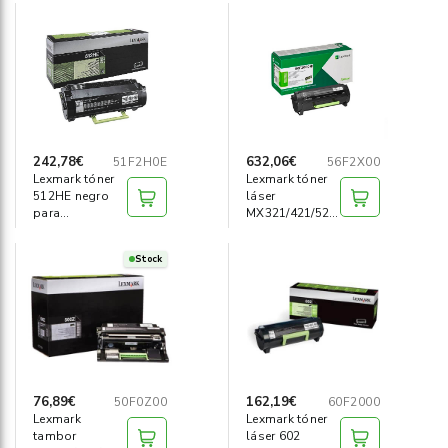
242,78€
632,06€
51F2H0E
56F2X00
Lexmark tóner
Lexmark tóner
512HE negro
láser
para
MX321/421/521/522/
MS312dn/415
20.000K
5k
Stock
76,89€
162,19€
50F0Z00
60F2000
Lexmark
Lexmark tóner
tambor
láser 602