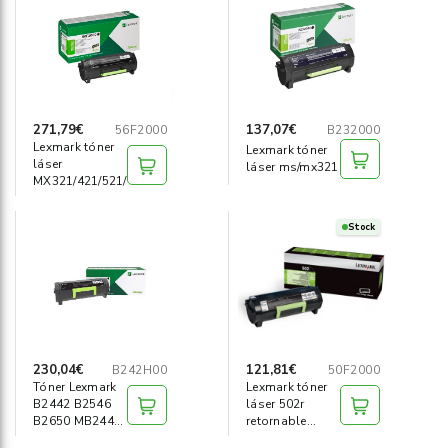
Informática
›
Mobiliario
›
Servicios generales
›
271,79€
137,07€
56F2000
B232000
Lexmark tóner
Lexmark tóner
láser
Seguridad
láser ms/mx321
›
MX321/421/521/522/622/MS321
Material Escolar
›
Stock
230,04€
121,81€
B242H00
50F2000
Tóner Lexmark
Lexmark tóner
B2442 B2546
láser 502r
B2650 MB2442
retornable
MB2546
ms310d/410