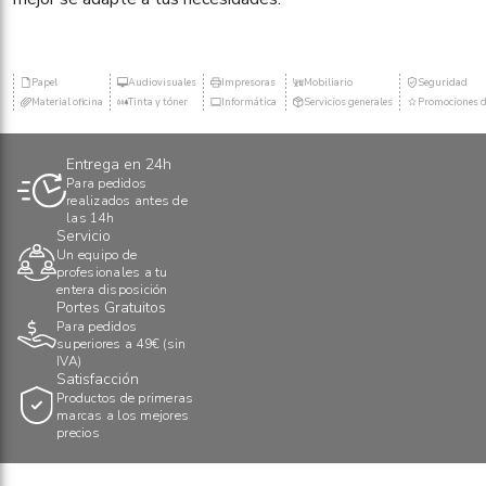
Papel
Audiovisuales
Impresoras
Mobiliario
Seguridad
Material oficina
Tinta y tóner
Informática
Servicios generales
Promociones d
Entrega en 24h
Para pedidos
realizados antes de
las 14h
Servicio
Un equipo de
profesionales a tu
entera disposición
Portes Gratuitos
Para pedidos
superiores a 49€ (sin
IVA)
Satisfacción
Productos de primeras
marcas a los mejores
precios