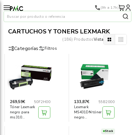
(9h a 17h)
Buscar por producto o referencia
CARTUCHOS Y TONERS LEXMARK
(186) Productos
Vista
Categorías
Filtros
Papel
›
Material oficina
›
Audiovisuales
›
269,59€
133,87€
50F2H00
55B2000
Tóner Lexmark
Lexmark
Tinta y tóner
›
negro para
MS431DN tóner
ms310
negro
d/dn/410 d/dn
corporativo
Impresoras
›
5k
3.000 pag
Stock