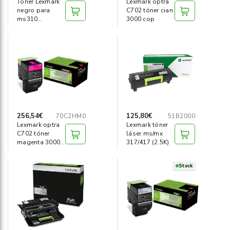
Tóner Lexmark
Lexmark optra
negro para
C702 tóner cian
ms310
3000 cop
d/dn/410 d/dn
corp
256,54€
125,80€
70C2HM0
51B2000
Lexmark optra
Lexmark tóner
C702 tóner
láser ms/mx
magenta 3000
317/417 (2.5K)
cop
Stock