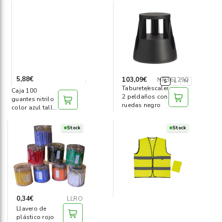
5,88€
103,09€
NR361290
S
L
M
Taburete/escalera
Caja 100
2 peldaños con
guantes nitrilo
ruedas negro
color azul talla
S
Stock
Stock
0,34€
LLRO
Llavero de
plástico rojo