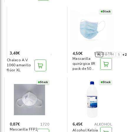
Stock
3,48€
4,50€
5000117B
+2
XL
L
M
S
Mascarilla
Chaleco A.V.
quirúrgica IIR
1060 amarillo
pack de 50
flúor XL
unidades
Stock
Stock
0,87€
6,45€
1720
ALKOHOL
Mascarilla FFP2
Alcohol Kelsia