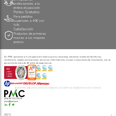
profesionales a tu
entera disposición
Portes Gratuitos
Para pedidos
superiores a 49€ (sin
IVA)
Satisfacción
Productos de primeras
marcas a los mejores
precios
En PMC ponemos a tu disposición todo lo que tu empresa necesita: material de oficina,
mobiliario, regalo promocional, servicios informáticos, visual y soluciones de impresión, con la
garantía de más de 40 años de experiencia.
© 2025 PMC.ES
CONDICIONES DE USO
AVISO LEGAL
PRIVACIDAD
CONFIGURAR COOKIES
(34) 93 721 35 35
pmc@pmc.es
›
INFO