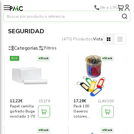
(9h a 17h)
Buscar por producto o referencia
SEGURIDAD
(470) Productos
Vista
Categorías
Filtros
ECO
Stock
Stock
Papel
›
Material oficina
›
Audiovisuales
›
12,22€
17,28€
15279
LLAV100
Papel camilla
Pack 100
Tinta y tóner
›
gofrado Buga
llaveros
reciclado 1-70
colores
surtidos
Impresoras
›
Stock
Stock