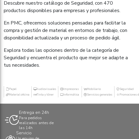
Descubre nuestro catálogo de Seguridad, con 470
productos disponibles para empresas y profesionales.
En PMC, ofrecemos soluciones pensadas para facilitar la
compra y gestión de material en entornos de trabajo, con
disponibilidad actualizada y un proceso de pedido ágil.
Explora todas las opciones dentro de la categoría de
Seguridad y encuentra el producto que mejor se adapte a
tus necesidades.
Papel
Audiovisuales
Impresoras
Mobiliario
Seguridad
Material oficina
Tinta y tóner
Informática
Servicios generales
Promociones d
Entrega en 24h
Para pedidos
realizados antes de
las 14h
Servicio
Un equipo de