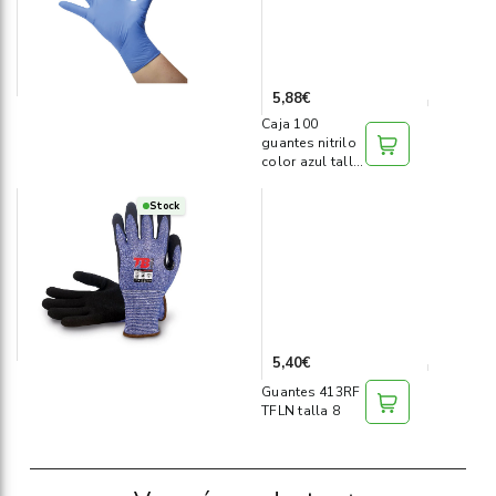
5,88€
Caja 100
guantes nitrilo
color azul talla
L
Stock
5,40€
Guantes 413RF
TFLN talla 8