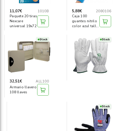
11,07€
5,88€
1010B
2080106
Paquete 20 tiras
Caja 100
Nexcare
guantes nitrilo
universal 19x72
color azul talla
XL
Stock
Stock
32,51€
ALL100
Armario llavero
108 llaves
Stock