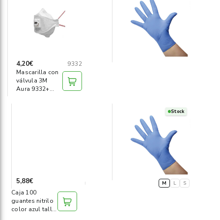
Informática
›
Mobiliario
›
Servicios generales
›
4,20€
9332
Mascarilla con
válvula 3M
Seguridad
›
Aura 9332+
FFP3
Material Escolar
›
Stock
5,88€
M
L
S
Caja 100
guantes nitrilo
color azul talla
M