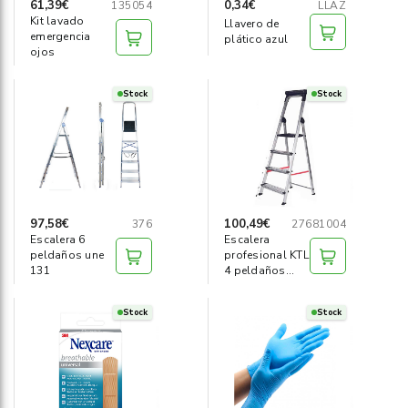
61,39€
0,34€
135054
LLAZ
Kit lavado
Llavero de
emergencia
plático azul
ojos
Stock
Stock
97,58€
100,49€
376
27681004
Escalera 6
Escalera
peldaños une
profesional KTL
131
4 peldaños
Plus EN131
Stock
Stock