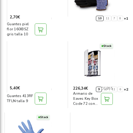
2,70€
+1
10
11
7
8
Guantes piel
flor 160IBSZ
gris talla 10
Stock
5,40€
226,34€
D1955
+2
9
10
11
6
Armario de
Guantes 413RF
llaves Key Box
TFLN talla 9
Code 72 con
cerradura l
Stock