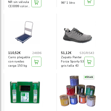
NR sin válvula
96º 1 litro
CE0099 color
blanco
110,52€
51,12€
24696
S3GRIS43
Carro plegable
Zapato Panter
con ruedas
Forza Sporty S3
carga 150 kg
gris talla 43
Stock