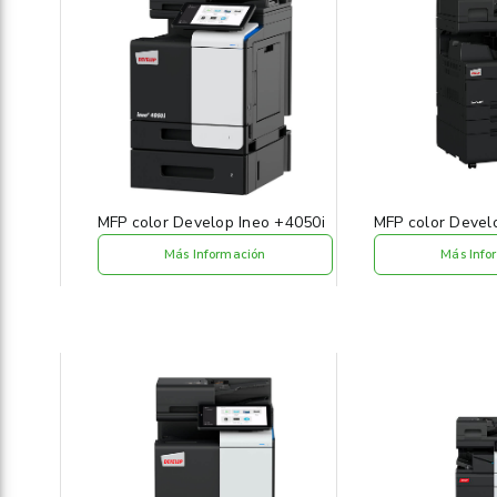
MFP color Develop Ineo +4050i
MFP color Devel
Más Información
Más Info