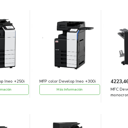
4223,4
op Ineo +250i
MFP color Develop Ineo +300i
MFC Dev
rmación
Más Información
monocro