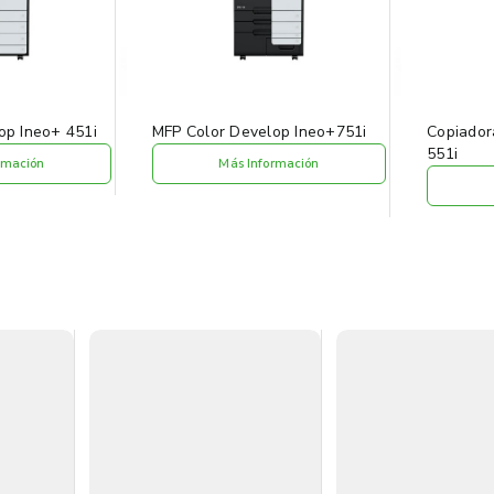
op Ineo+ 451i
MFP Color Develop Ineo+751i
Copiador
551i
rmación
Más Información