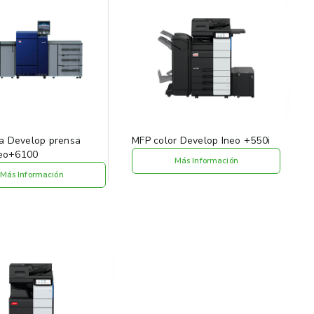
a Develop prensa
MFP color Develop Ineo +550i
Ineo+6100
Más Información
Más Información