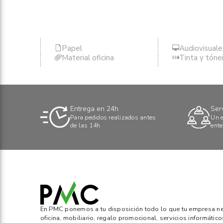
Papel
Audiovisuale
Material oficina
Tinta y tóne
Entrega en 24h
Ser
Para pedidos realizados antes
Un e
de las 14h
ente
En PMC ponemos a tu disposición todo lo que tu empresa nec
oficina, mobiliario, regalo promocional, servicios informático