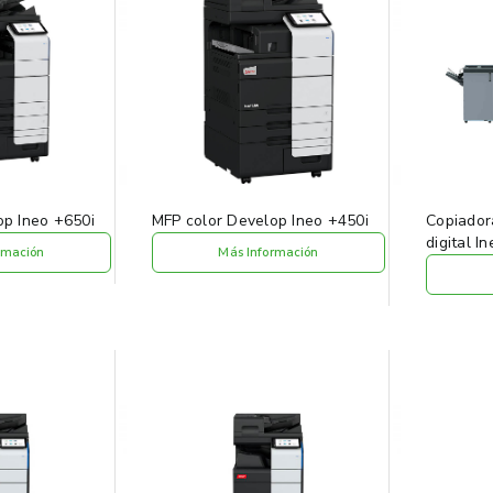
op Ineo +650i
MFP color Develop Ineo +450i
Copiador
digital 
rmación
Más Información