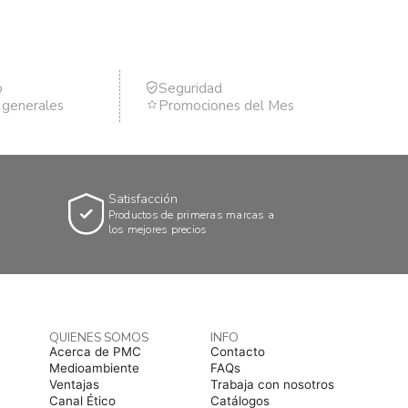
o
Seguridad
s generales
Promociones del Mes
Satisfacción
Productos de primeras marcas a
los mejores precios
QUIENES SOMOS
INFO
Acerca de PMC
Contacto
Medioambiente
FAQs
Ventajas
Trabaja con nosotros
Canal Ético
Catálogos