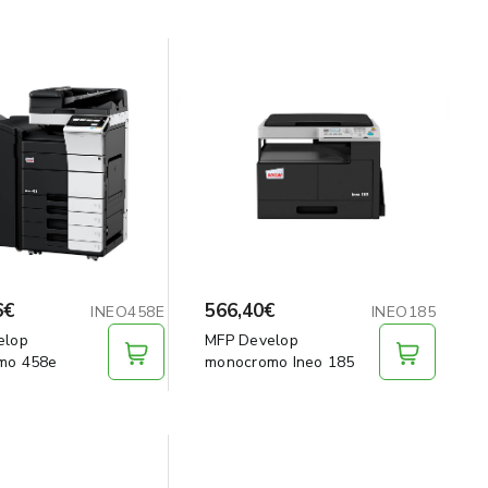
6€
566,40€
INEO458E
INEO185
elop
MFP Develop
mo 458e
monocromo Ineo 185