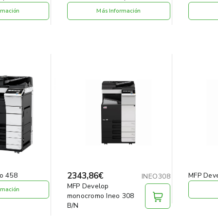
rmación
Más Información
2343,86€
o 458
MFP Dev
INEO308
MFP Develop
rmación
monocromo Ineo 308
B/N