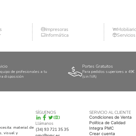
s
Impresoras
Mobiliari
r
Informática
Servicio
vicio
Portes Gratuitos
quipo de profesionales a tu
Para pedidos superiores a 49€
ra disposición
(sin IVA)
SÍGUENOS
SERVICIO AL CLIENTE
B
Condiciones de Venta
Política de Calidad
Llámanos
esita: material de
Integra PMC
(34) 93 721 35 35
s, visual y
Crear cuenta
pmc@pmc.es