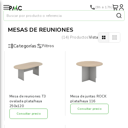
(9h a 17h)
Buscar por producto o referencia
MESAS DE REUNIONES
(14) Productos
Vista
Categorías
Filtros
Papel
›
Material oficina
›
Audiovisuales
›
Mesa de reuniones T3
Mesa de juntas ROCK
ovalada plata/haya
plata/haya 116
Tinta y tóner
250x120
›
Consultar precio
Consultar precio
Impresoras
›