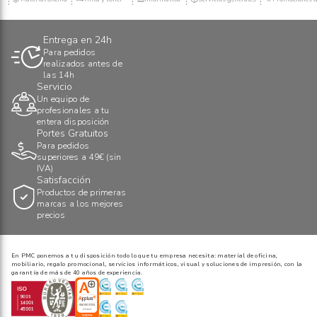
Entrega en 24h
Para pedidos
realizados antes de
las 14h
Servicio
Un equipo de
profesionales a tu
entera disposición
Portes Gratuitos
Para pedidos
superiores a 49€ (sin
IVA)
Satisfacción
Productos de primeras
marcas a los mejores
precios
En PMC ponemos a tu disposición todo lo que tu empresa necesita: material de oficina,
mobiliario, regalo promocional, servicios informáticos, visual y soluciones de impresión, con la
garantía de más de 40 años de experiencia.