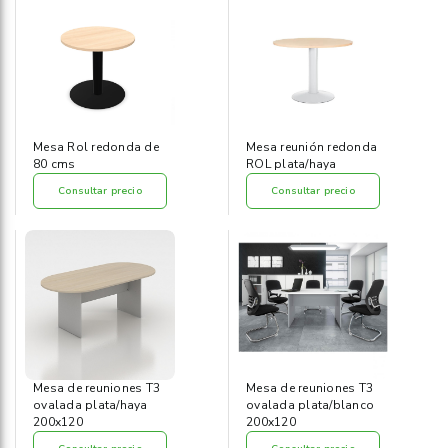
Informática
›
Mobiliario
›
Servicios generales
›
Mesa Rol redonda de
Mesa reunión redonda
80 cms
ROL plata/haya
Seguridad
›
Consultar precio
Consultar precio
Material Escolar
›
Mesa de reuniones T3
Mesa de reuniones T3
ovalada plata/haya
ovalada plata/blanco
200x120
200x120