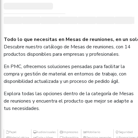
Todo lo que necesitas en Mesas de reuniones, en un sol
Descubre nuestro catálogo de Mesas de reuniones, con 14
productos disponibles para empresas y profesionales.
En PMC, ofrecemos soluciones pensadas para facilitar la
compra y gestión de material en entornos de trabajo, con
disponibilidad actualizada y un proceso de pedido ágil.
Explora todas las opciones dentro de la categoría de Mesas
de reuniones y encuentra el producto que mejor se adapte a
tus necesidades.
Papel
Audiovisuales
Impresoras
Mobiliario
Seguridad
Material oficina
Tinta y tóner
Informática
Servicios generales
Promociones d