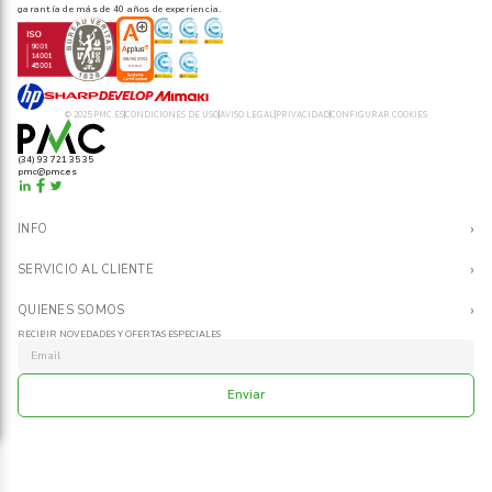
garantía de más de 40 años de experiencia.
© 2025 PMC.ES
CONDICIONES DE USO
AVISO LEGAL
PRIVACIDAD
CONFIGURAR COOKIES
(34) 93 721 35 35
pmc@pmc.es
›
INFO
Contacto
›
SERVICIO AL CLIENTE
FAQs
Condiciones de Venta
›
QUIENES SOMOS
Trabaja con nosotros
Política de Calidad
RECIBIR NOVEDADES Y OFERTAS ESPECIALES
Catálogos
Acerca de PMC
Integra PMC
Marcas
Medioambiente
Crear cuenta
Enviar
Ventajas
Canal Ético