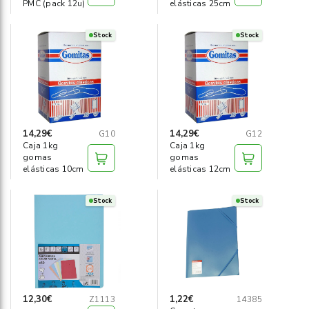
PMC (pack 12u)
elásticas 25cm
Stock
Stock
14,29€
14,29€
G10
G12
Caja 1kg
Caja 1kg
gomas
gomas
elásticas 10cm
elásticas 12cm
Stock
Stock
12,30€
1,22€
Z1113
14385