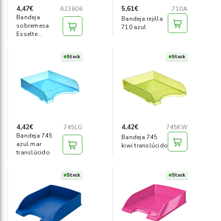
4,47€
5,61€
623606
710A
Bandeja
Bandeja rejilla
sobremesa
710 azul
Esselte
Europost azul
oscuro
Stock
Stock
4,42€
4,42€
745LG
745KW
Bandeja 745
Bandeja 745
azul mar
kiwi translúcido
translúcido
Stock
Stock