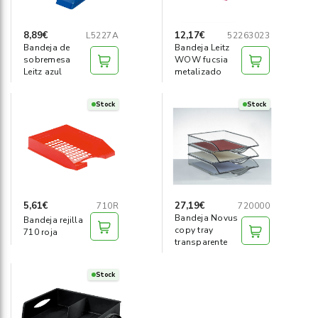
8,89€
12,17€
L5227A
52263023
Bandeja de
Bandeja Leitz
sobremesa
WOW fucsia
Leitz azul
metalizado
Stock
Stock
5,61€
27,19€
710R
720000
Bandeja Novus
Bandeja rejilla
copy tray
710 roja
transparente
Stock