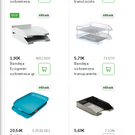
sobremesa
translúcido
cromada
ECO
Stock
Stock
1,90€
5,79€
NR2005
715TP
Bandeja
Bandeja
Ecogreen
sobremesa
sobremesa gris
transparente
claro
apilable fondo
liso
Stock
Stock
20,54€
5,69€
53581061
710N