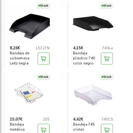
Stock
Stock
8,26€
4,15€
L5227N
740ne
Bandeja de
Bandeja
sobremesa
plástico 740
Leitz negra
color negro
Stock
Stock
15,07€
4,42€
205
745CS
Bandeja
Bandeja 745
metálica
cristal