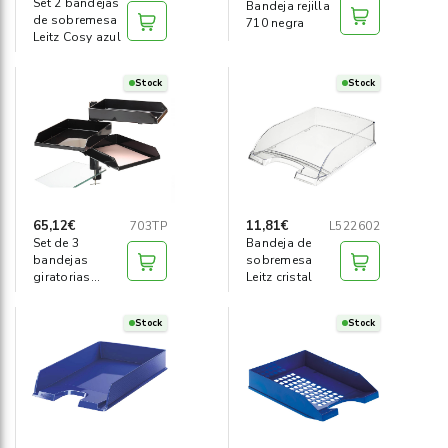
Set 2 bandejas
Bandeja rejilla
de sobremesa
710 negra
Leitz Cosy azul
Stock
Stock
65,12€
11,81€
703TP
L522602
Set de 3
Bandeja de
bandejas
sobremesa
giratorias
Leitz cristal
negro
TurboRack
Stock
Stock