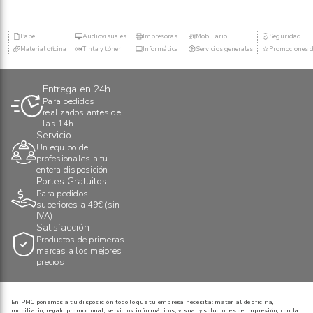
Papel
Audiovisuales
Impresoras
Mobiliario
Seguridad
Material oficina
Tinta y tóner
Informática
Servicios generales
Promociones d
Entrega en 24h
Para pedidos
realizados antes de
las 14h
Servicio
Un equipo de
profesionales a tu
entera disposición
Portes Gratuitos
Para pedidos
superiores a 49€ (sin
IVA)
Satisfacción
Productos de primeras
marcas a los mejores
precios
En PMC ponemos a tu disposición todo lo que tu empresa necesita: material de oficina,
mobiliario, regalo promocional, servicios informáticos, visual y soluciones de impresión, con la