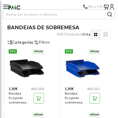
(9h a 17h)
Buscar por producto o referencia
BANDEJAS DE SOBREMESA
(99) Productos
Vista
Categorías
Filtros
ECO
Stock
ECO
Stock
Papel
›
Material oficina
›
Audiovisuales
›
1,90€
1,90€
NR2006
NR2011
Bandeja
Bandeja
Tinta y tóner
›
Ecogreen
Ecogreen
sobremesa
sobremesa
negra
azul
Impresoras
›
Stock
Stock