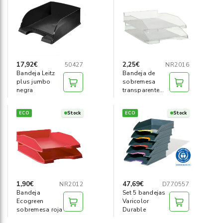
Informática
›
Mobiliario
›
Servicios generales
›
17,92€
2,25€
50427
NR2016
Bandeja Leitz
Bandeja de
plus jumbo
sobremesa
Seguridad
›
negra
transparente
apilable
Material Escolar
›
ECO
Stock
ECO
Stock
1,90€
47,69€
NR2012
D770557
Bandeja
Set 5 bandejas
Ecogreen
Varicolor
sobremesa roja
Durable