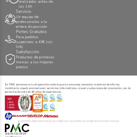
realizados antes de
las 14h
Servicio
Un equipo de
profesionales a tu
entera disposición
Portes Gratuitos
Para pedidos
superiores a 49€ (sin
IVA)
Satisfacción
Productos de primeras
marcas a los mejores
precios
En PMC ponemos a tu disposición todo lo que tu empresa necesita: material de oficina,
mobiliario, regalo promocional, servicios informáticos, visual y soluciones de impresión, con la
garantía de más de 40 años de experiencia.
© 2025 PMC.ES
CONDICIONES DE USO
AVISO LEGAL
PRIVACIDAD
CONFIGURAR COOKIES
(34) 93 721 35 35