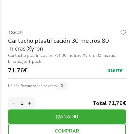
Informática
›
Mobiliario
›
18649
Servicios generales
›
Cartucho plastificación 30 metros 80
micras Xyron
Seguridad
›
Cartucho plastificación A4 30 metros Xyron. 80 micras.
Embalaje: 1 pack
Material Escolar
›
71,76€
1
Unidad Recomendada de venta
Total 71,76€
AÑADIR
COMPRAR