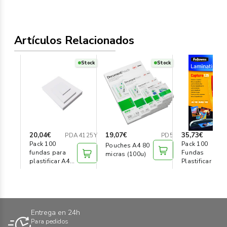
Artículos Relacionados
Stock
Stock
20,04€
19,07€
35,73€
PDA4125Y
PD5
5
Pack 100
Pack 100
Pouches A4 80
fundas para
Fundas
micras (100u)
plastificar A4
Plastificar 125
125 micras
micras Brillo
A3
Entrega en 24h
Para pedidos