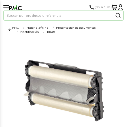
(9h a 17h)
Buscar por producto o referencia
PMC
Material oficina
Presentación de documentos
Plastificación
18649
Papel
›
Material oficina
›
Audiovisuales
›
Tinta y tóner
›
Impresoras
›