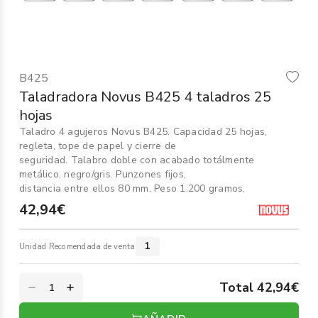
Informática
›
Mobiliario
›
B425
Servicios generales
›
Taladradora Novus B425 4 taladros 25
hojas
Seguridad
›
Taladro 4 agujeros Novus B425. Capacidad 25 hojas,
regleta, tope de papel y cierre de
Material Escolar
›
seguridad. Talabro doble con acabado totálmente
metálico, negro/gris. Punzones fijos,
distancia entre ellos 80 mm. Peso 1.200 gramos,
42,94€
1
Unidad Recomendada de venta
Total 42,94€