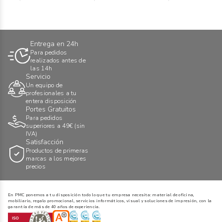
negro
Entrega en 24h
Para pedidos
realizados antes de
las 14h
Servicio
Un equipo de
profesionales a tu
entera disposición
Portes Gratuitos
Para pedidos
superiores a 49€ (sin
IVA)
Satisfacción
Productos de primeras
marcas a los mejores
precios
En PMC ponemos a tu disposición todo lo que tu empresa necesita: material de oficina,
mobiliario, regalo promocional, servicios informáticos, visual y soluciones de impresión, con la
garantía de más de 40 años de experiencia.