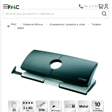
(9h a 17h)
Buscar por producto o referencia
PMC
Material oficina
Grapadoras, taladros y corte
Taladro
B425
Papel
›
Material oficina
›
Audiovisuales
›
Tinta y tóner
›
Impresoras
›