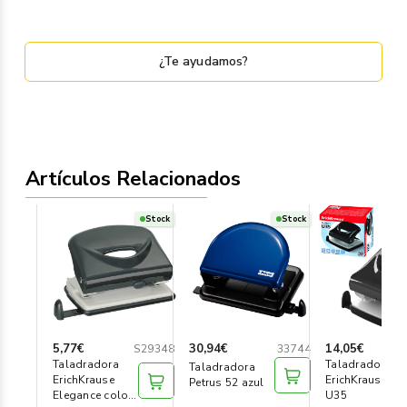
¿Te ayudamos?
Artículos Relacionados
Stock
Stock
5,77€
30,94€
14,05€
S29348
33744
Taladradora
Taladradora
Taladradora
ErichKrause
ErichKrause
Petrus 52 azul
Elegance color
U35