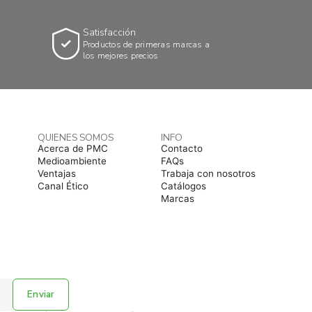
Satisfacción
Productos de primeras marcas a
los mejores precios
QUIENES SOMOS
INFO
Acerca de PMC
Contacto
Medioambiente
FAQs
Ventajas
Trabaja con nosotros
Canal Ético
Catálogos
Marcas
Enviar