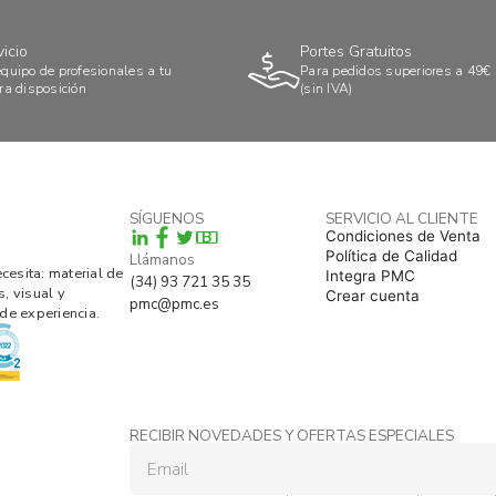
vicio
Portes Gratuitos
quipo de profesionales a tu
Para pedidos superiores a 49€
ra disposición
(sin IVA)
SÍGUENOS
SERVICIO AL CLIENTE
B
Condiciones de Venta
Política de Calidad
Llámanos
esita: material de
Integra PMC
(34) 93 721 35 35
s, visual y
Crear cuenta
pmc@pmc.es
de experiencia.
RECIBIR NOVEDADES Y OFERTAS ESPECIALES