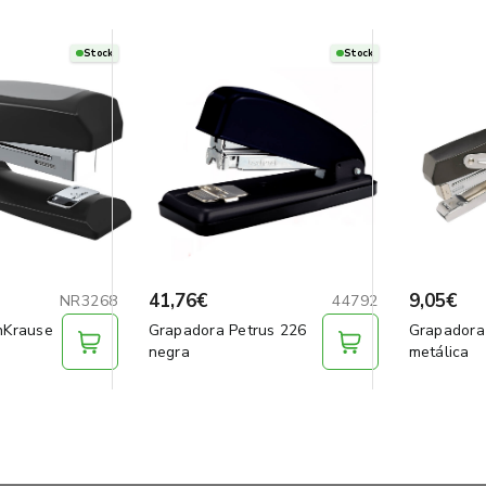
Stock
Stock
41,76€
9,05€
NR3268
44792
hKrause
Grapadora Petrus 226
Grapadora
a
negra
metálica