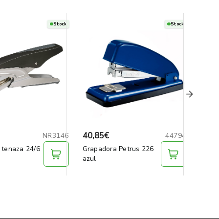
Stock
Stock
40,85€
45,9
NR3146
44794
 tenaza 24/6
Grapadora Petrus 226
Grapa
azul
tenaz