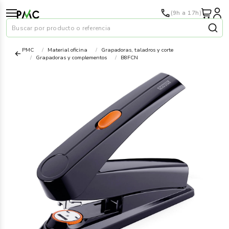
(9h a 17h)
Buscar por producto o referencia
PMC
Material oficina
Grapadoras, taladros y corte
Grapadoras y complementos
B8FCN
Papel
›
Material oficina
›
Audiovisuales
›
Tinta y tóner
›
Impresoras
›