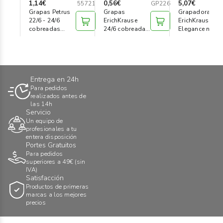
1,14€
0,56€
5,07€
55721
GP226
Grapas Petrus
Grapas
Grapadora
22/6 - 24/6
ErichKrause
ErichKrause
cobreadas
24/6 cobreadas
Elegance negra
(c/1000)
(c/ 1000)
Entrega en 24h
Para pedidos
realizados antes de
las 14h
Servicio
Un equipo de
profesionales a tu
entera disposición
Portes Gratuitos
Para pedidos
superiores a 49€ (sin
IVA)
Satisfacción
Productos de primeras
marcas a los mejores
precios