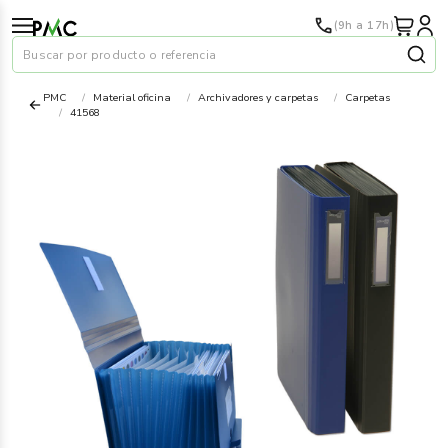
(9h a 17h)
Buscar por producto o referencia
PMC
Material oficina
Archivadores y carpetas
Carpetas
41568
Papel
›
Material oficina
›
Audiovisuales
›
Tinta y tóner
›
Impresoras
›