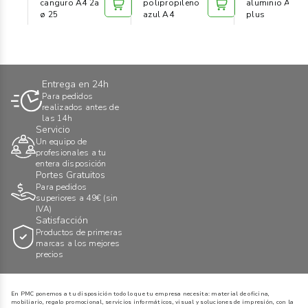
canguro A4 2a
polipropileno
aluminio A4
ø 25
azul A4
plus
Entrega en 24h
Para pedidos
realizados antes de
las 14h
Servicio
Un equipo de
profesionales a tu
entera disposición
Portes Gratuitos
Para pedidos
superiores a 49€ (sin
IVA)
Satisfacción
Productos de primeras
marcas a los mejores
precios
En PMC ponemos a tu disposición todo lo que tu empresa necesita: material de oficina,
mobiliario, regalo promocional, servicios informáticos, visual y soluciones de impresión, con la