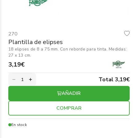
Informática
›
Mobiliario
›
270
Servicios generales
›
Plantilla de elipses
18 elipses de 8 a 75 mm. Con reborde para tinta. Medidas:
Seguridad
›
27 x 13 cm.
3,19€
Material Escolar
›
Total 3,19€
AÑADIR
COMPRAR
En stock