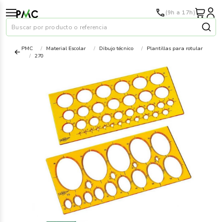
(9h a 17h)
Buscar por producto o referencia
PMC
Material Escolar
Dibujo técnico
Plantillas para rotular
270
Papel
›
Material oficina
›
Audiovisuales
›
Tinta y tóner
›
Impresoras
›