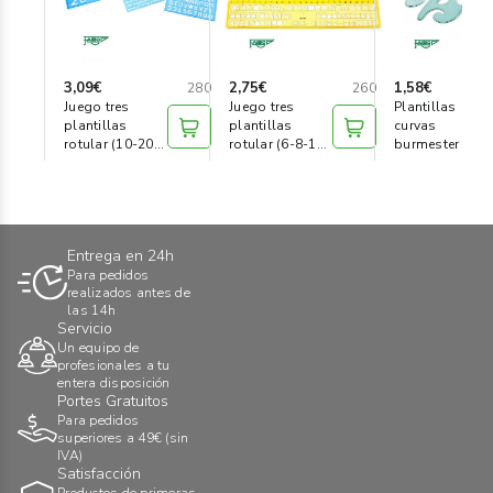
3,09€
2,75€
1,58€
280
260
Juego tres
Juego tres
Plantillas
plantillas
plantillas
curvas
rotular (10-20-
rotular (6-8-10
burmester
30 mm)
mm)
Entrega en 24h
Para pedidos
realizados antes de
las 14h
Servicio
Un equipo de
profesionales a tu
entera disposición
Portes Gratuitos
Para pedidos
superiores a 49€ (sin
IVA)
Satisfacción