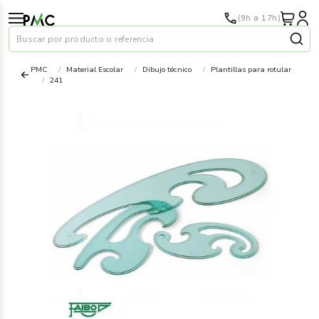
(9h a 17h)
Buscar por producto o referencia
PMC
Material Escolar
Dibujo técnico
Plantillas para rotular
241
Papel
›
Material oficina
›
Audiovisuales
›
Tinta y tóner
›
Impresoras
›