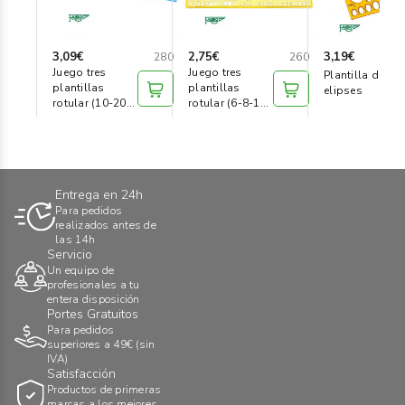
3,09€
2,75€
3,19€
280
260
Juego tres
Juego tres
Plantilla de
plantillas
plantillas
elipses
rotular (10-20-
rotular (6-8-10
30 mm)
mm)
Entrega en 24h
Para pedidos
realizados antes de
las 14h
Servicio
Un equipo de
profesionales a tu
entera disposición
Portes Gratuitos
Para pedidos
superiores a 49€ (sin
IVA)
Satisfacción
Productos de primeras
marcas a los mejores