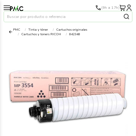
(9h a 17h)
Buscar por producto o referencia
PMC
Tinta y tóner
Cartuchos originales
Cartuchos y toners RICOH
842348
Papel
›
Material oficina
›
Audiovisuales
›
Tinta y tóner
›
Impresoras
›