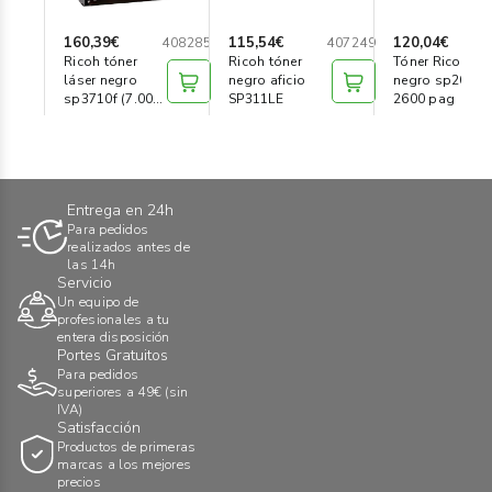
160,39€
115,54€
120,04€
408285
407249
Ricoh tóner
Ricoh tóner
Tóner Ricoh
láser negro
negro aficio
negro sp201n
sp3710f (7.000
SP311LE
2600 pag
pag)
Entrega en 24h
Para pedidos
realizados antes de
las 14h
Servicio
Un equipo de
profesionales a tu
entera disposición
Portes Gratuitos
Para pedidos
superiores a 49€ (sin
IVA)
Satisfacción
Productos de primeras
marcas a los mejores
precios