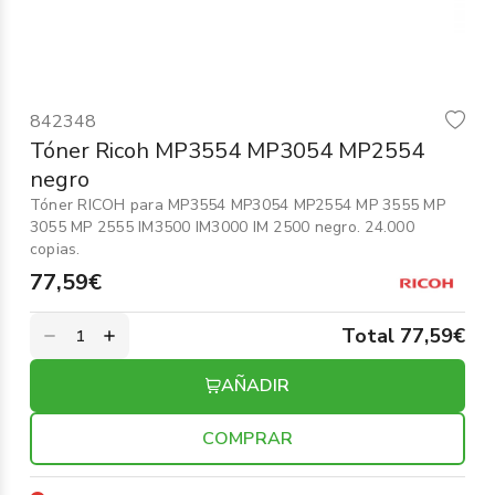
Informática
›
Mobiliario
›
842348
Servicios generales
›
Tóner Ricoh MP3554 MP3054 MP2554
negro
Seguridad
›
Tóner RICOH para MP3554 MP3054 MP2554 MP 3555 MP
3055 MP 2555 IM3500 IM3000 IM 2500 negro. 24.000
Material Escolar
›
copias.
77,59€
Total 77,59€
AÑADIR
COMPRAR