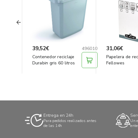
39,52€
31,06€
496010
Contenedor reciclaje
Papelera de rec
Durabin gris 60 litros
Fellowes
Entrega en 24h
Ser
Para pedidos realizados antes
Un e
de las 14h
ente