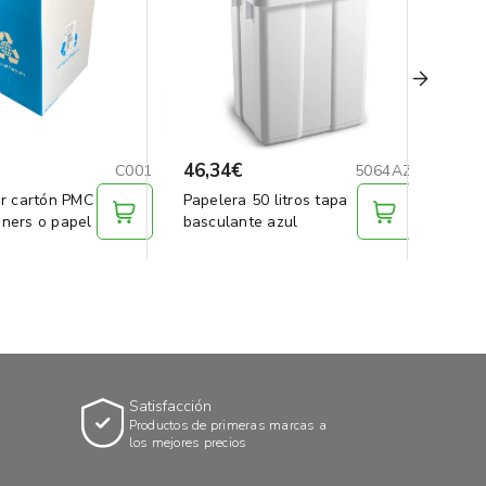
46,34€
17,7
C001
5064AZ
r cartón PMC
Papelera 50 litros tapa
Papel
tóners o papel
basculante azul
Banke
Satisfacción
Productos de primeras marcas a
los mejores precios