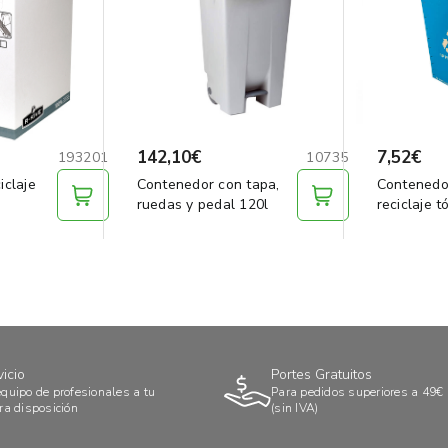
142,10€
7,52€
193201
10735
iclaje
Contenedor con tapa,
Contenedo
ruedas y pedal 120l
reciclaje 
vicio
Portes Gratuitos
quipo de profesionales a tu
Para pedidos superiores a 49€
ra disposición
(sin IVA)