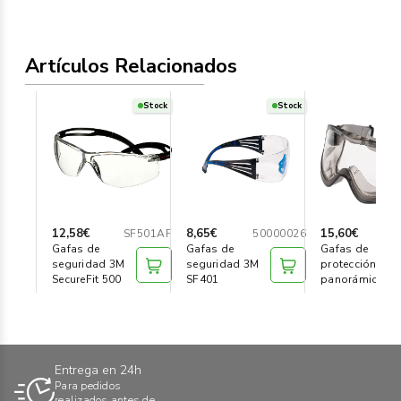
Artículos Relacionados
Stock
Stock
12,58€
8,65€
15,60€
SF501AF
50000026
50
Gafas de
Gafas de
Gafas de
seguridad 3M
seguridad 3M
protección
SecureFit 500
SF401
panorámica 3
2890S
Entrega en 24h
Para pedidos
realizados antes de