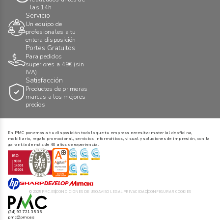
las 14h
Servicio
Un equipo de
profesionales a tu
entera disposición
Portes Gratuitos
Para pedidos
superiores a 49€ (sin
IVA)
Satisfacción
Productos de primeras
marcas a los mejores
precios
En PMC ponemos a tu disposición todo lo que tu empresa necesita: material de oficina,
mobiliario, regalo promocional, servicios informáticos, visual y soluciones de impresión, con la
garantía de más de 40 años de experiencia.
© 2025 PMC.ES
CONDICIONES DE USO
AVISO LEGAL
PRIVACIDAD
CONFIGURAR COOKIES
(34) 93 721 35 35
pmc@pmc.es