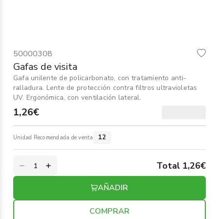
Informática
›
Mobiliario
›
50000308
Servicios generales
›
Gafas de visita
Gafa unilente de policarbonato, con tratamiento anti-
Seguridad
›
ralladura. Lente de protección contra filtros ultravioletas
UV. Ergonómica, con ventilación lateral.
Material Escolar
›
1,26€
12
Unidad Recomendada de venta
Total 1,26€
AÑADIR
COMPRAR