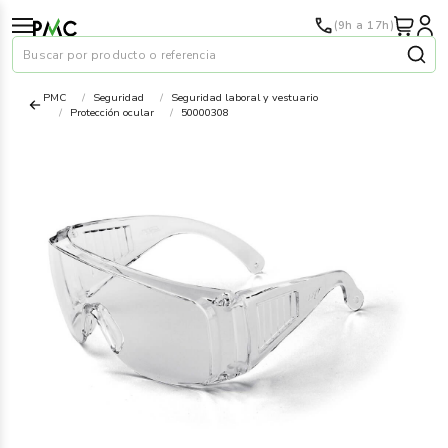
(9h a 17h)
Buscar por producto o referencia
PMC
Seguridad
Seguridad laboral y vestuario
Protección ocular
50000308
Papel
›
Material oficina
›
Audiovisuales
›
Tinta y tóner
›
Impresoras
›