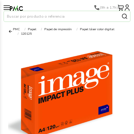
(9h a 17h)
Buscar por producto o referencia
PMC
Papel
Papel de impresión
Papel láser color digital
120125
Papel
›
Material oficina
›
Audiovisuales
›
Tinta y tóner
›
Impresoras
›