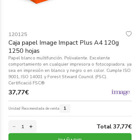
Informática
›
Mobiliario
›
120125
Servicios generales
›
Caja papel Image Impact Plus A4 120g
1250 hojas
Seguridad
›
Papel blanco multifunción. Polivalente. Excelente
comportamiento en cualquier impresora o fotocopiadora, ya
Material Escolar
›
sea en impresión en blanco y negro o en color. Cumple ISO
9001, ISO 14001 y Forest Stward Council (FSC).
Certificació FSC®
37,77€
1
Unidad Recomendada de venta
Total 37,77€