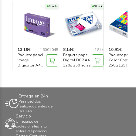
Stock
Stock
13,19€
8,14€
10,91€
16001045
1844
Paquete papel
Paquete papel
Paquete papel
Image
Digital DCP A4
Color Copy A4
Digicolor A4
120g 250 hojas
250g 125 hoja
160g 250 hojas
Entrega en 24h
Para pedidos
realizados antes de
las 14h
Servicio
Un equipo de
profesionales a tu
entera disposición