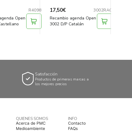
17,50€
20,2
R4098
3002RAC
agenda Open
Recambio agenda Open
Reca
Castellano
3002 D/P Catalán
1000 
Satisfacción
Productos de primeras marcas a
los mejores precios
QUIENES SOMOS
INFO
Acerca de PMC
Contacto
Medioambiente
FAQs