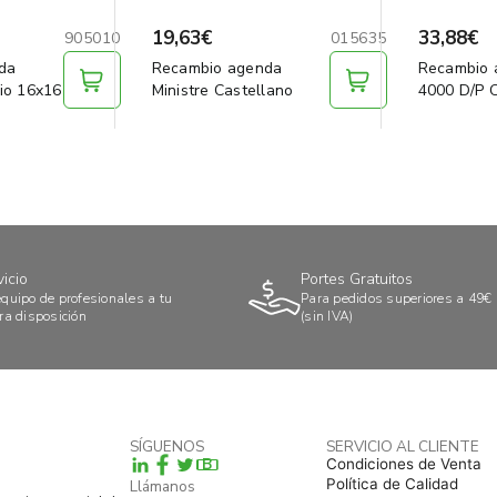
19,63€
33,88€
905010
015635
da
Recambio agenda
Recambio 
gio 16x16
Ministre Castellano
4000 D/P 
vicio
Portes Gratuitos
quipo de profesionales a tu
Para pedidos superiores a 49€
ra disposición
(sin IVA)
SÍGUENOS
SERVICIO AL CLIENTE
B
Condiciones de Venta
Política de Calidad
Llámanos