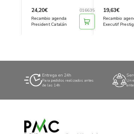
24,20€
19,63€
016635
Recambio agenda
Recambio agen
President Catalán
Executif Presti
Entrega en 24h
Ser
Para pedidos realizados antes
Un e
de las 14h
ente