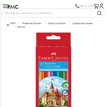
(9h a 17h)
Buscar por producto o referencia
PMC
Material Escolar
Dibujo artístico
Lápices de colores
120112
Papel
›
Material oficina
›
Audiovisuales
›
Tinta y tóner
›
Impresoras
›