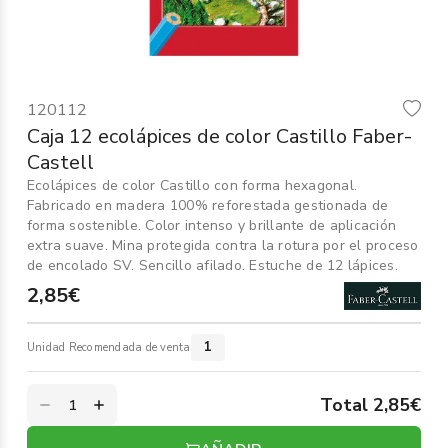
Informática
›
Mobiliario
›
120112
Servicios generales
›
Caja 12 ecolápices de color Castillo Faber-
Castell
Seguridad
›
Ecolápices de color Castillo con forma hexagonal.
Fabricado en madera 100% reforestada gestionada de
Material Escolar
›
forma sostenible. Color intenso y brillante de aplicación
extra suave. Mina protegida contra la rotura por el proceso
de encolado SV. Sencillo afilado. Estuche de 12 lápices.
2,85€
1
Unidad Recomendada de venta
Total 2,85€