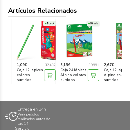
Artículos Relacionados
Stock
Stock
1,09€
5,13€
2,67€
32482
139991
Caja 12 lápices
Caja 24 lápices
Caja 12 lápices
colores
Alpino colores
Alpino colores
surtidos
surtidos
surtidos
Entrega en 24h
Para pedidos
realizados antes de
las 14h
Servicio