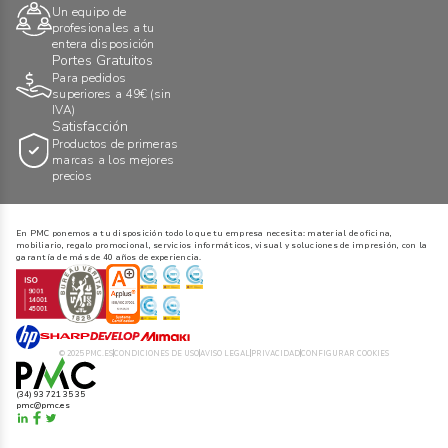
Un equipo de
profesionales a tu
entera disposición
Portes Gratuitos
Para pedidos
superiores a 49€ (sin
IVA)
Satisfacción
Productos de primeras
marcas a los mejores
precios
En PMC ponemos a tu disposición todo lo que tu empresa necesita: material de oficina,
mobiliario, regalo promocional, servicios informáticos, visual y soluciones de impresión, con la
garantía de más de 40 años de experiencia.
© 2025 PMC.ES
CONDICIONES DE USO
AVISO LEGAL
PRIVACIDAD
CONFIGURAR COOKIES
(34) 93 721 35 35
pmc@pmc.es