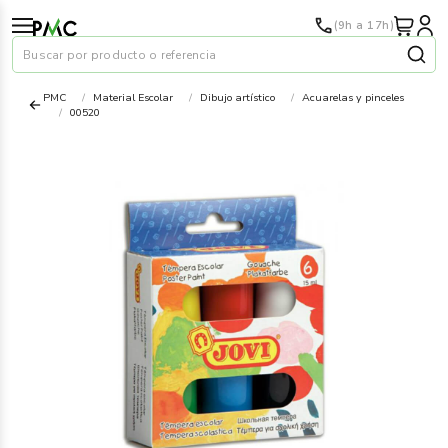
(9h a 17h)
Buscar por producto o referencia
PMC
Material Escolar
Dibujo artístico
Acuarelas y pinceles
00520
Papel
›
Material oficina
›
Audiovisuales
›
Tinta y tóner
›
Impresoras
›