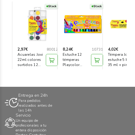
Stock
Stock
2,97€
8,24€
4,02€
80012
10731
Acuarelas Jovi
Estuche 12
Témpera Jovi
22ml colores
témperas
estuche 5 bote
surtidos 12
Playcolor
35 ml + pincel
pastillas
surtido color
Entrega en 24h
Para pedidos
realizados antes de
las 14h
Servicio
Un equipo de
profesionales a tu
entera disposición