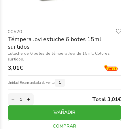
Informática
›
Mobiliario
›
00520
Servicios generales
›
Témpera Jovi estuche 6 botes 15ml
surtidos
Seguridad
›
Estuche de 6 botes de témpera Jovi de 15 ml. Colores
surtidos.
Material Escolar
›
3,01€
1
Unidad Recomendada de venta
Total 3,01€
AÑADIR
COMPRAR