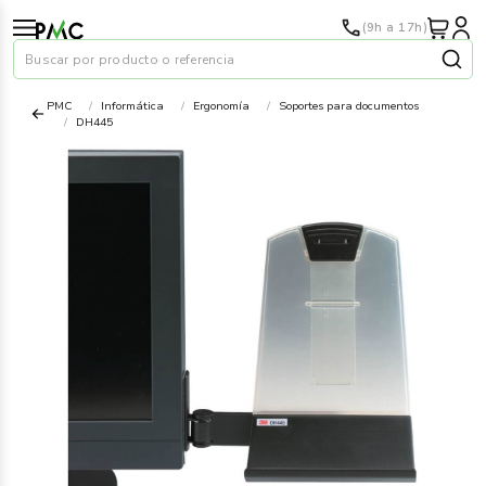
(9h a 17h)
Buscar por producto o referencia
PMC
Informática
Ergonomía
Soportes para documentos
DH445
Papel
›
Material oficina
›
Audiovisuales
›
Tinta y tóner
›
Impresoras
›