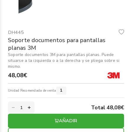
Informática
›
Mobiliario
›
DH445
Servicios generales
›
Soporte documentos para pantallas
planas 3M
Seguridad
›
Soporte documentos 3M para pantallas planas. Puede
situarse a la izquierda o a la derecha y se pliega sobre si
Material Escolar
›
mismo.
48,08€
1
Unidad Recomendada de venta
Total 48,08€
AÑADIR