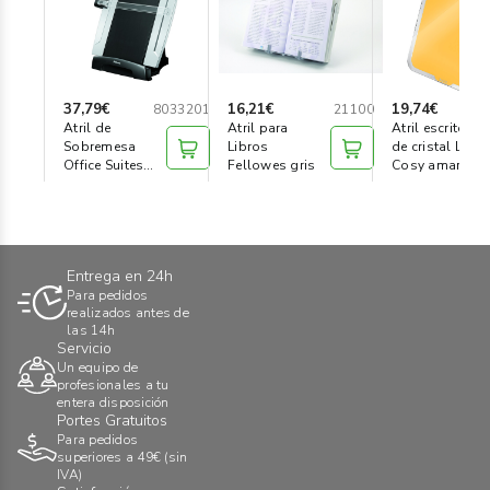
37,79€
16,21€
19,74€
8033201
21100
39
Atril de
Atril para
Atril escritorio
Sobremesa
Libros
de cristal Leitz
Office Suites
Fellowes gris
Cosy amarillo
Fellowes
Entrega en 24h
Para pedidos
realizados antes de
las 14h
Servicio
Un equipo de
profesionales a tu
entera disposición
Portes Gratuitos
Para pedidos
superiores a 49€ (sin
IVA)