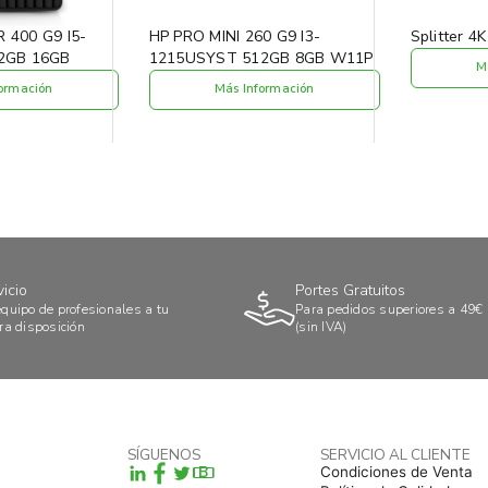
400 G9 I5-
HP PRO MINI 260 G9 I3-
Splitter 4
2GB 16GB
1215USYST 512GB 8GB W11P
M
ormación
Más Información
vicio
Portes Gratuitos
quipo de profesionales a tu
Para pedidos superiores a 49€
ra disposición
(sin IVA)
SÍGUENOS
SERVICIO AL CLIENTE
B
Condiciones de Venta