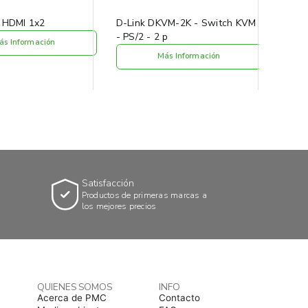
K HDMI 1x2
D-Link DKVM-2K - Switch KVM
HP PR
- PS/2 - 2 p
64GB
ás Información
Más Información
Satisfacción
Productos de primeras marcas a
los mejores precios
QUIENES SOMOS
INFO
Acerca de PMC
Contacto