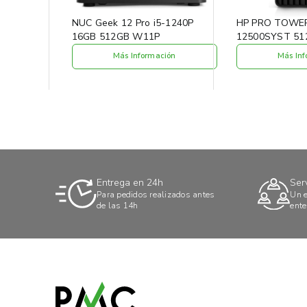
NUC Geek 12 Pro i5-1240P
HP PRO TOWER 
16GB 512GB W11P
12500SYST 51
Más Información
Más Inf
Entrega en 24h
Ser
Para pedidos realizados antes
Un e
de las 14h
ente